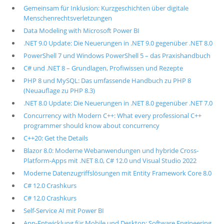
Gemeinsam für Inklusion: Kurzgeschichten über digitale
Menschenrechtsverletzungen
Data Modeling with Microsoft Power BI
.NET 9.0 Update: Die Neuerungen in .NET 9.0 gegenüber .NET 8.0
PowerShell 7 und Windows PowerShell 5 – das Praxishandbuch
C# und .NET 8 – Grundlagen, Profiwissen und Rezepte
PHP 8 und MySQL: Das umfassende Handbuch zu PHP 8
(Neuauflage zu PHP 8.3)
.NET 8.0 Update: Die Neuerungen in .NET 8.0 gegenüber .NET 7.0
Concurrency with Modern C++: What every professional C++
programmer should know about concurrency
C++20: Get the Details
Blazor 8.0: Moderne Webanwendungen und hybride Cross-
Platform-Apps mit .NET 8.0, C# 12.0 und Visual Studio 2022
Moderne Datenzugriffslösungen mit Entity Framework Core 8.0
C# 12.0 Crashkurs
C# 12.0 Crashkurs
Self-Service AI mit Power BI
App-Entwicklung für Mobile und Desktop: Software Engineering