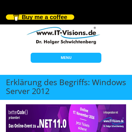
Buy me a coffee
MENU
Start
Erklärung des Begriffs: Windows
Themen
Server 2012
Beratung
Individuelle Schulungen
Offene Seminare
Wissen