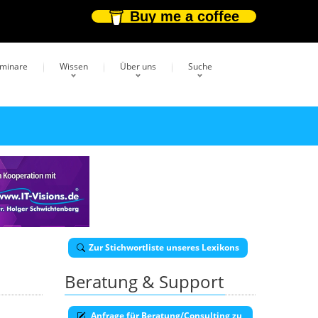
Buy me a coffee
eminare
Wissen
Über uns
Suche
Zur Stichwortliste unseres Lexikons
Beratung & Support
Anfrage für Beratung/Consulting zu