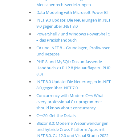
Menschenrechtsverletzungen
Data Modeling with Microsoft Power BI
.NET 9.0 Update: Die Neuerungen in .NET
9.0 gegenüber .NET 8.0
PowerShell 7 und Windows PowerShell 5
– das Praxishandbuch
C# und .NET 8 – Grundlagen, Profiwissen
und Rezepte
PHP 8 und MySQL: Das umfassende
Handbuch zu PHP 8 (Neuauflage zu PHP
8.3)
.NET 8.0 Update: Die Neuerungen in .NET
8.0 gegenüber .NET 7.0
Concurrency with Modern C++: What
every professional C++ programmer
should know about concurrency
C++20: Get the Details
Blazor 8.0: Moderne Webanwendungen
und hybride Cross-Platform-Apps mit
.NET 8.0, C# 12.0 und Visual Studio 2022