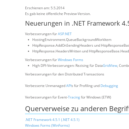
Erschienen am: 5.5.2014
Es gab keine öffentliche Preview-Version.
Neuerungen in .NET Framework 4.5
Verbesserungen für
ASP.NET
HostingEnvironment.QueueBackgroundWorkItem
HttpResponse.AddOnSendingHeaders und HttpResponseBa
HttpResponse.HeadersWritten und HttpResponseBase.Head
Verbesserungen für
Windows Forms
High DPI-Verbesserungen: Rezising für Data
GridView
, Comb
Verbesserungen für den Distributed Transactions
Verbesserte Unmanaged
API
s für Profiling und
Debugging
Verbesserungen für Event-
Tracing
für Windows (ETW)
Querverweise zu anderen Begrif
.NET Framework 4.5.1 (.NET 4.5.1)
Windows Forms (WinForms)