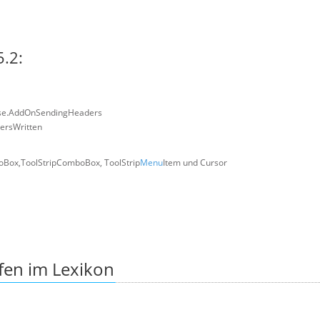
.2:
se.AddOnSendingHeaders
ersWritten
oBox,ToolStripComboBox, ToolStrip
Menu
Item und Cursor
fen im Lexikon