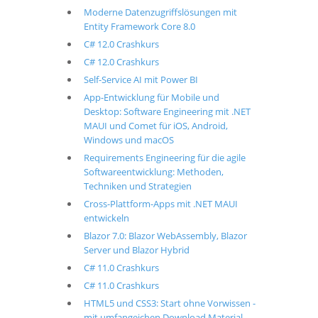
Moderne Datenzugriffslösungen mit
Entity Framework Core 8.0
C# 12.0 Crashkurs
C# 12.0 Crashkurs
Self-Service AI mit Power BI
App-Entwicklung für Mobile und
Desktop: Software Engineering mit .NET
MAUI und Comet für iOS, Android,
Windows und macOS
Requirements Engineering für die agile
Softwareentwicklung: Methoden,
Techniken und Strategien
Cross-Plattform-Apps mit .NET MAUI
entwickeln
Blazor 7.0: Blazor WebAssembly, Blazor
Server und Blazor Hybrid
C# 11.0 Crashkurs
C# 11.0 Crashkurs
HTML5 und CSS3: Start ohne Vorwissen -
mit umfangeichen Download Material