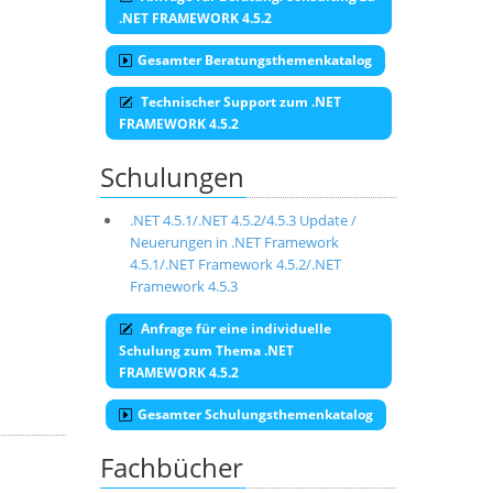
.NET FRAMEWORK 4.5.2
Gesamter Beratungsthemenkatalog
Technischer Support zum .NET
FRAMEWORK 4.5.2
Schulungen
.NET 4.5.1/.NET 4.5.2/4.5.3 Update /
Neuerungen in .NET Framework
4.5.1/.NET Framework 4.5.2/.NET
Framework 4.5.3
Anfrage für eine individuelle
Schulung zum Thema .NET
FRAMEWORK 4.5.2
Gesamter Schulungsthemenkatalog
Fachbücher