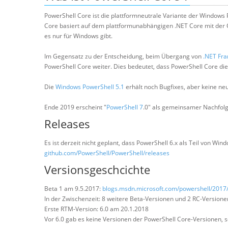
PowerShell Core ist die plattformneutrale Variante der Windows 
Core basiert auf dem plattformunabhängigen .NET Core mit der
es nur für Windows gibt.
Im Gegensatz zu der Entscheidung, beim Übergang von
.NET Fr
PowerShell Core weiter. Dies bedeutet, dass PowerShell Core di
Die
Windows PowerShell 5.1
erhält noch Bugfixes, aber keine ne
Ende 2019 erscheint "
PowerShell 7
.0" als gemeinsamer Nachfol
Releases
Es ist derzeit nicht geplant, dass PowerShell 6.x als Teil von W
github.com/PowerShell/PowerShell/releases
Versionsgeschcichte
Beta 1 am 9.5.2017:
blogs.msdn.microsoft.com/powershell/2017/
In der Zwischenzeit: 8 weitere Beta-Versionen und 2 RC-Versione
Erste RTM-Version: 6.0 am 20.1.2018
Vor 6.0 gab es keine Versionen der PowerShell Core-Versionen, so