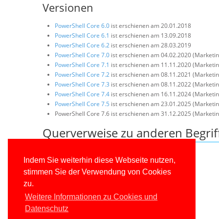
Versionen
PowerShell Core 6.0
ist erschienen am 20.01.2018
PowerShell Core 6.1
ist erschienen am 13.09.2018
PowerShell Core 6.2
ist erschienen am 28.03.2019
PowerShell Core 7.0
ist erschienen am 04.02.2020 (Marketi
PowerShell Core 7.1
ist erschienen am 11.11.2020 (Marketi
PowerShell Core 7.2
ist erschienen am 08.11.2021 (Marketi
PowerShell Core 7.3
ist erschienen am 08.11.2022 (Marketi
PowerShell Core 7.4
ist erschienen am 16.11.2024 (Marketi
PowerShell Core 7.5
ist erschienen am 23.01.2025 (Marketi
PowerShell Core 7.6 ist erschienen am 31.12.2025 (Marketi
Querverweise zu anderen Begrif
Windows PowerShell 5.1
Indem Sie weiterhin diese Webseite nutzen,
.NET Framework
.NET Core 2.0
stimmen Sie der Verwendung von Cookies
PowerShell 7 (PS7)
zu.
Linux
Weitere Informationen zu Cookies und
Common Language Runtime (CLR)
Datenschutz