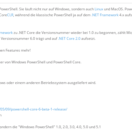
PowerShell. Sie läuft nicht nur auf Windows, sondern auch
Linux
und MacOS. Powe
 Core
CLR
, während die klassische PowerShell ja auf dem
.NET Framework
4.x aufs
amework
zu .NET Core die Versionsnummer wieder bei 1.0 zu begonnen, zählt Mic
e Versionsnummer 6.0 trägt und auf
.NET Core 2.0
aufsetzt.
uen Features mehr!
ger von Windows PowerShell und PowerShell Core.
indows oder einem anderen Betriebssystem ausgeliefert wird.
05/09/powershell-core-6-beta-1-release/
n
ndern die "Windows PowerShell" 1.0, 2.0, 3.0, 4.0, 5.0 und 5.1