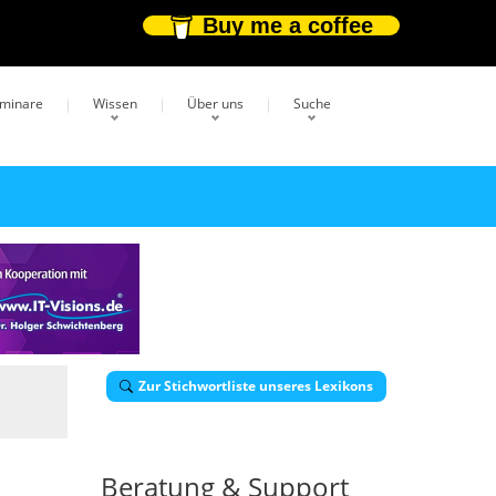
Buy me a coffee
eminare
Wissen
Über uns
Suche
Zur Stichwortliste unseres Lexikons
Beratung & Support