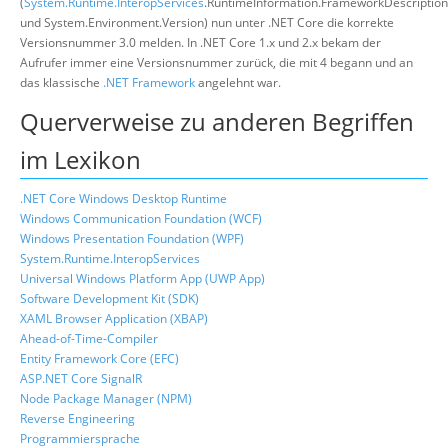
(
System.Runtime.InteropServices
.RuntimeInformation.FrameworkDescription
und System.Environment.Version) nun unter .NET Core die korrekte
Versionsnummer 3.0 melden. In .NET Core 1.x und 2.x bekam der
Aufrufer immer eine Versionsnummer zurück, die mit 4 begann und an
das klassische
.NET Framework
angelehnt war.
Querverweise zu anderen Begriffen
im Lexikon
.NET Core Windows Desktop Runtime
Windows Communication Foundation (WCF)
Windows Presentation Foundation (WPF)
System.Runtime.InteropServices
Universal Windows Platform App (UWP App)
Software Development Kit (SDK)
XAML Browser Application (XBAP)
Ahead-of-Time-Compiler
Entity Framework Core (EFC)
ASP.NET Core SignalR
Node Package Manager (NPM)
Reverse Engineering
Programmiersprache