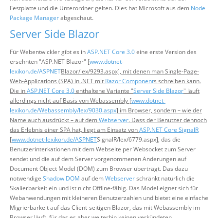
Festplatte und die Unterordner gelten. Dies hat Microsoft aus dem
Node
Package Manager
abgeschaut.
Server Side Blazor
Für Webentwickler gibt es in
ASP.NET Core 3.0
eine erste Version des
ersehnten "ASP.NET Blazor" [
www.dotnet-
lexikon.de/ASPNET
Blazor/lex/9293.aspx], mit denen man Single-Page-
Web-Applications (SPA) in .NET mit
Razor Component
s schreiben kann.
Die in
ASP.NET Core 3.0
enthaltene Variante "
Server Side Blazor
" läuft
allerdings nicht auf Basis von Webassembly [
www.dotnet-
lexikon.de/Webassembly/lex/9030.aspx
] im Browser, sondern – wie der
Name auch ausdrückt – auf dem
Webserver
. Dass der Benutzer dennoch
das Erlebnis einer SPA hat, liegt am Einsatz von
ASP.NET Core SignalR
[
www.dotnet-lexikon.de/ASPNET
SignalR/lex/6779.aspx], das die
Benutzerinterkationen mit dem Webseite per Websocket zum Server
sendet und die auf dem Server vorgenommenen Änderungen auf
Document Object Model (DOM) zum Browser überträgt. Das dazu
notwendige
Shadow DOM
auf dem
Webserver
schränkt natürlich die
Skalierbarkeit ein und ist nicht Offline-fähig. Das Model eignet sich für
Webanwendungen mit kleineren Benutzerzahlen und bietet eine einfache
Migrierbarkeit auf das Client-seitigen Blazor, das mit Webassembly im
Browser läuft, für das es aber weiterhin keinen verkündeten