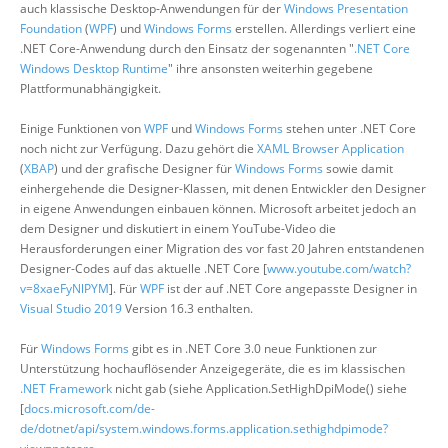
auch klassische Desktop-Anwendungen für der
Windows Presentation
Foundation
(
WPF
) und
Windows Forms
erstellen. Allerdings verliert eine
.NET Core-Anwendung durch den Einsatz der sogenannten "
.NET Core
Windows Desktop Runtime
" ihre ansonsten weiterhin gegebene
Plattformunabhängigkeit.
Einige Funktionen von
WPF
und
Windows Forms
stehen unter .NET Core
noch nicht zur Verfügung. Dazu gehört die
XAML Browser Application
(
XBAP
) und der grafische Designer für
Windows Forms
sowie damit
einhergehende die Designer-Klassen, mit denen Entwickler den Designer
in eigene Anwendungen einbauen können. Microsoft arbeitet jedoch an
dem Designer und diskutiert in einem YouTube-Video die
Herausforderungen einer Migration des vor fast 20 Jahren entstandenen
Designer-Codes auf das aktuelle .NET Core [
www.youtube.com/watch?
v=8xaeFyNlPYM
]. Für
WPF
ist der auf .NET Core angepasste Designer in
Visual Studio 2019
Version 16.3 enthalten.
Für
Windows Forms
gibt es in .NET Core 3.0 neue Funktionen zur
Unterstützung hochauflösender Anzeigegeräte, die es im klassischen
.NET Framework
nicht gab (siehe Application.SetHighDpiMode() siehe
[
docs.microsoft.com/de-
de/dotnet/api/system.windows.forms.application.sethighdpimode?