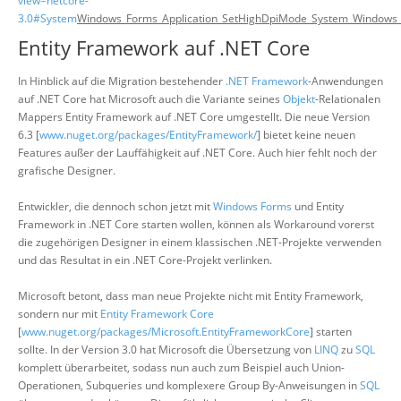
view=netcore-
3.0#System
Windows_Forms_Application_SetHighDpiMode_System_Windows
Entity Framework auf .NET Core
In Hinblick auf die Migration bestehender
.NET Framework
-Anwendungen
auf .NET Core hat Microsoft auch die Variante seines
Objekt
-Relationalen
Mappers Entity Framework auf .NET Core umgestellt. Die neue Version
6.3 [
www.nuget.org/packages/EntityFramework/
] bietet keine neuen
Features außer der Lauffähigkeit auf .NET Core. Auch hier fehlt noch der
grafische Designer.
Entwickler, die dennoch schon jetzt mit
Windows Forms
und Entity
Framework in .NET Core starten wollen, können als Workaround vorerst
die zugehörigen Designer in einem klassischen .NET-Projekte verwenden
und das Resultat in ein .NET Core-Projekt verlinken.
Microsoft betont, dass man neue Projekte nicht mit Entity Framework,
sondern nur mit
Entity Framework Core
[
www.nuget.org/packages/Microsoft.EntityFrameworkCore
] starten
sollte. In der Version 3.0 hat Microsoft die Übersetzung von
LINQ
zu
SQL
komplett überarbeitet, sodass nun auch zum Beispiel auch Union-
Operationen, Subqueries und komplexere Group By-Anweisungen in
SQL