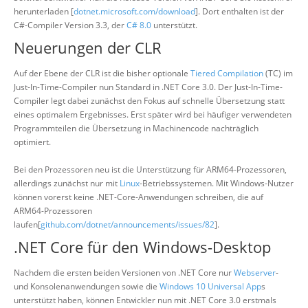
herunterladen [
dotnet.microsoft.com/download
]. Dort enthalten ist der
C#-Compiler Version 3.3, der
C# 8.0
unterstützt.
Neuerungen der CLR
Auf der Ebene der CLR ist die bisher optionale
Tiered Compilation
(TC) im
Just-In-Time-Compiler nun Standard in .NET Core 3.0. Der Just-In-Time-
Compiler legt dabei zunächst den Fokus auf schnelle Übersetzung statt
eines optimalem Ergebnisses. Erst später wird bei häufiger verwendeten
Programmteilen die Übersetzung in Machinencode nachträglich
optimiert.
Bei den Prozessoren neu ist die Unterstützung für ARM64-Prozessoren,
allerdings zunächst nur mit
Linux
-Betriebssystemen. Mit Windows-Nutzer
können vorerst keine .NET-Core-Anwendungen schreiben, die auf
ARM64-Prozessoren
laufen[
github.com/dotnet/announcements/issues/82
].
.NET Core für den Windows-Desktop
Nachdem die ersten beiden Versionen von .NET Core nur
Webserver
-
und Konsolenanwendungen sowie die
Windows 10
Universal App
s
unterstützt haben, können Entwickler nun mit .NET Core 3.0 erstmals