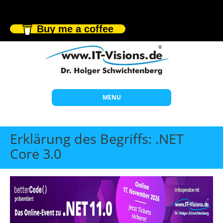
Buy me a coffee
MENU
Start
Erklärung des Begriffs: .NET
Themen
Core 3.0
Beratung
Individuelle Schulungen
Offene Seminare
Wissen