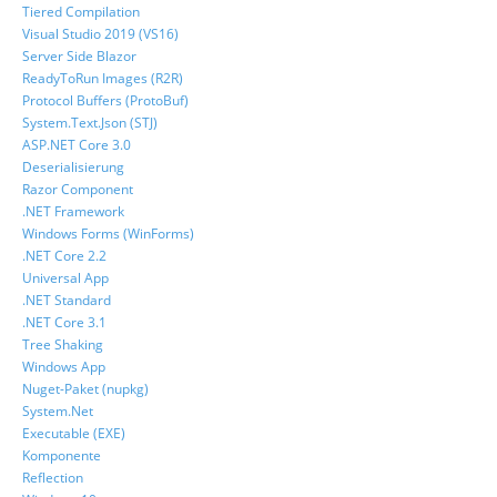
Tiered Compilation
Visual Studio 2019 (VS16)
Server Side Blazor
ReadyToRun Images (R2R)
Protocol Buffers (ProtoBuf)
System.Text.Json (STJ)
ASP.NET Core 3.0
Deserialisierung
Razor Component
.NET Framework
Windows Forms (WinForms)
.NET Core 2.2
Universal App
.NET Standard
.NET Core 3.1
Tree Shaking
Windows App
Nuget-Paket (nupkg)
System.Net
Executable (EXE)
Komponente
Reflection