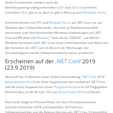
beider Frameworks, sondern auch die
Betriebssystemgrundlagentechniken
GDI+
bzw.
DirectX
portieren.
Zumindest
GDI+
gibt es ja, denn es gibt in Mono ja auch
Windows Forms
.
Immerhin können mit
WPF
und
Windows Forms
auf .NET Core nur auf
Windows aber Softwarehersteller, die nicht an Plattformneutralität
interessiert sind, ihre bestehenden Windows-Anwendungen auf .NET
Core auf Windows (ab
Windows 7
bzw. Server 2008 R2 – auf älteren
Windows-Versionen läuft .NET Core heute nicht!) betreiben und damit von
den Vorteilen, die .NET Core im Bereich der Werkzeuge, der
Geschwindigkeit und der Softwareinstallation bietet, profitieren.
Erscheinen auf der
.NET Conf
2019
(23.9.2019)
Microsoft hat im Rahmen seiner Online-Veranstaltung "
.NET Conf
2019"
[
www.dotnetconf.net
] die dritte Hauptversion des modularen .NET Core
und die achte Hauptversion seiner
Programmiersprache
C# freigegeben.
Passend dazu ist die Version 16.3 von
Visual Studio 2019
erschienen.
Nach einer längeren Preview-Phase mit neun Vorschauversionen
zwischen Dezember 2018 und September 2019 können
Softwareentwickler nun die Release-Version von .NET Core 3.0 kostenfrei