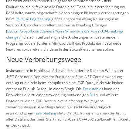
übersetzt werden können. Die gefährliche automatische Client
Evaluation, die hilfsweise alle Daten einer Tabelle zur Verarbeitung ins
RAM holte, wurde abgeschafft. Neben einigen kleineren Verbesserungen
beim
Reverse Engineering
gibt es ansonsten wenig Neuerungen in
Version 3.0, sondern vorallem zahlreiche Breaking Changes
[
docs.microsoft.com/de-de/ef/core/what-is-new/ef-core-3.0/breaking-
changes
], die zum teil umfangreiche Änderungen an bestehendem
Programmcode erfordern. Microsoft will das Produkt damit auf neue
Features vorbereiten, die dann in der Zukunft erscheinen sollen.
Neue Verbreitungswege
Insbesondere in Hinblick auf die wiederentdeckte Desktop-Welt bietet
.NET Core neue Deployment-Funktionen. Eine .NET Core-Anwendung
erzeugt nun direkt beim Kompilieren eine .EXE-Datei, nicht wie bisher
erst beim Publish-Befehl. In einem Single-File
Executable
s kann der
Entwickler alle zu einer Anwendung notwendigen
DLL
s und weitere
Dateien zu einer .EXE-Datei zur vereinfachten Weitergabe
zusammenfassen. Allerdings findet hier nicht wie ursprünglich
angekündigt ein
Tree Shaking
statt: die EXE ist nur ein gepacktes Archiv
aller Dateien, das beim Start nach C:\Users\xy\AppData\Local\Temp\.net\
entpackt wird.