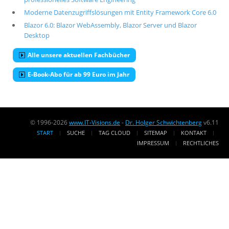
Moderne Datenzugriffslösungen mit Entity Framework Core 6.0
Blazor 6.0: Blazor WebAssembly, Blazor Server und Blazor
Desktop
Alle unsere aktuellen Fachbücher
E-Book-Abo für ab 99 Euro im Jahr
© 1996-2026
www.IT-Visions.de
-
Dr. Holger Schwichtenberg
v6.11
START
SUCHE
TAG CLOUD
SITEMAP
KONTAKT
IMPRESSUM
RECHTLICHES