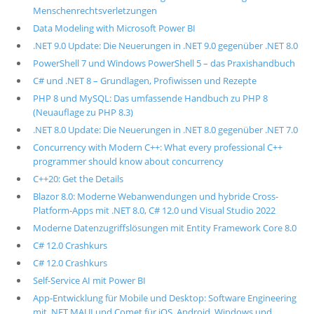
Menschenrechtsverletzungen
Data Modeling with Microsoft Power BI
.NET 9.0 Update: Die Neuerungen in .NET 9.0 gegenüber .NET 8.0
PowerShell 7 und Windows PowerShell 5 – das Praxishandbuch
C# und .NET 8 – Grundlagen, Profiwissen und Rezepte
PHP 8 und MySQL: Das umfassende Handbuch zu PHP 8
(Neuauflage zu PHP 8.3)
.NET 8.0 Update: Die Neuerungen in .NET 8.0 gegenüber .NET 7.0
Concurrency with Modern C++: What every professional C++
programmer should know about concurrency
C++20: Get the Details
Blazor 8.0: Moderne Webanwendungen und hybride Cross-
Platform-Apps mit .NET 8.0, C# 12.0 und Visual Studio 2022
Moderne Datenzugriffslösungen mit Entity Framework Core 8.0
C# 12.0 Crashkurs
C# 12.0 Crashkurs
Self-Service AI mit Power BI
App-Entwicklung für Mobile und Desktop: Software Engineering
mit .NET MAUI und Comet für iOS, Android, Windows und