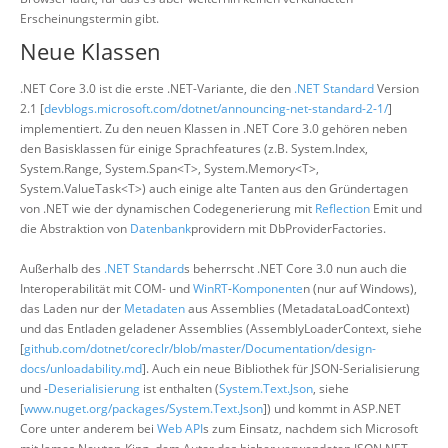
Erscheinungstermin gibt.
Neue Klassen
.NET Core 3.0 ist die erste .NET-Variante, die den
.NET Standard
Version
2.1 [
devblogs.microsoft.com/dotnet/announcing-net-standard-2-1/
]
implementiert. Zu den neuen Klassen in .NET Core 3.0 gehören neben
den Basisklassen für einige Sprachfeatures (z.B. System.Index,
System.Range, System.Span<T>, System.Memory<T>,
System.ValueTask<T>) auch einige alte Tanten aus den Gründertagen
von .NET wie der dynamischen Codegenerierung mit
Reflection
Emit und
die Abstraktion von
Datenbank
providern mit DbProviderFactories.
Außerhalb des
.NET Standard
s beherrscht .NET Core 3.0 nun auch die
Interoperabilität mit COM- und
WinRT
-
Komponente
n (nur auf Windows),
das Laden nur der
Metadaten
aus Assemblies (MetadataLoadContext)
und das Entladen geladener Assemblies (AssemblyLoaderContext, siehe
[
github.com/dotnet/coreclr/blob/master/Documentation/design-
docs/unloadability.md
]. Auch ein neue Bibliothek für JSON-Serialisierung
und -
Deserialisierung
ist enthalten (
System.Text.Json
, siehe
[
www.nuget.org/packages/
System.Text.Json
]) und kommt in ASP.NET
Core unter anderem bei
Web API
s zum Einsatz, nachdem sich Microsoft