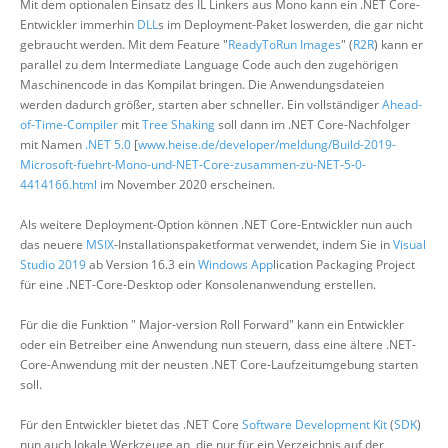
Mit dem optionalen Einsatz des IL Linkers aus Mono kann ein .NET Core-
Entwickler immerhin
DLL
s im Deployment-Paket loswerden, die gar nicht
gebraucht werden. Mit dem Feature "
ReadyToRun Images
" (
R2R
) kann er
parallel zu dem Intermediate Language Code auch den zugehörigen
Maschinencode in das Kompilat bringen. Die Anwendungsdateien
werden dadurch größer, starten aber schneller. Ein vollständiger
Ahead-
of-Time-Compiler
mit
Tree Shaking
soll dann im .NET Core-Nachfolger
mit Namen
.NET 5.0
[
www.heise.de/developer/meldung/Build-2019-
Microsoft-fuehrt-Mono-und-NET-Core-zusammen-zu-NET-5-0-
4414166.html
im November 2020 erscheinen.
Als weitere Deployment-Option können .NET Core-Entwickler nun auch
das neuere
MSIX
-Installationspaketformat verwendet, indem Sie in
Visual
Studio 2019
ab Version 16.3 ein
Windows App
lication Packaging Project
für eine .NET-Core-Desktop oder Konsolenanwendung erstellen.
Für die die Funktion " Major-version Roll Forward" kann ein Entwickler
oder ein Betreiber eine Anwendung nun steuern, dass eine ältere .NET-
Core-Anwendung mit der neusten .NET Core-Laufzeitumgebung starten
soll.
Für den Entwickler bietet das .NET Core
Software Development Kit
(
SDK
)
nun auch lokale Werkzeuge an, die nur für ein Verzeichnis auf der