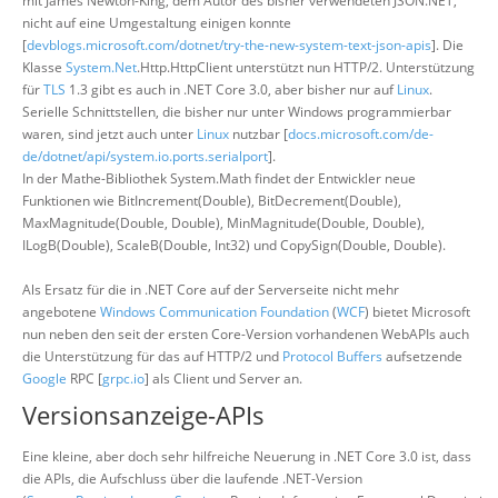
mit James Newton-King, dem Autor des bisher verwendeten JSON.NET,
nicht auf eine Umgestaltung einigen konnte
[
devblogs.microsoft.com/dotnet/try-the-new-system-text-json-apis
]. Die
Klasse
System.Net
.Http.HttpClient unterstützt nun HTTP/2. Unterstützung
für
TLS
1.3 gibt es auch in .NET Core 3.0, aber bisher nur auf
Linux
.
Serielle Schnittstellen, die bisher nur unter Windows programmierbar
waren, sind jetzt auch unter
Linux
nutzbar [
docs.microsoft.com/de-
de/dotnet/api/system.io.ports.serialport
].
In der Mathe-Bibliothek System.Math findet der Entwickler neue
Funktionen wie BitIncrement(Double), BitDecrement(Double),
MaxMagnitude(Double, Double), MinMagnitude(Double, Double),
ILogB(Double), ScaleB(Double, Int32) und CopySign(Double, Double).
Als Ersatz für die in .NET Core auf der Serverseite nicht mehr
angebotene
Windows Communication Foundation
(
WCF
) bietet Microsoft
nun neben den seit der ersten Core-Version vorhandenen WebAPIs auch
die Unterstützung für das auf HTTP/2 und
Protocol Buffers
aufsetzende
Google
RPC [
grpc.io
] als Client und Server an.
Versionsanzeige-APIs
Eine kleine, aber doch sehr hilfreiche Neuerung in .NET Core 3.0 ist, dass
die APIs, die Aufschluss über die laufende .NET-Version