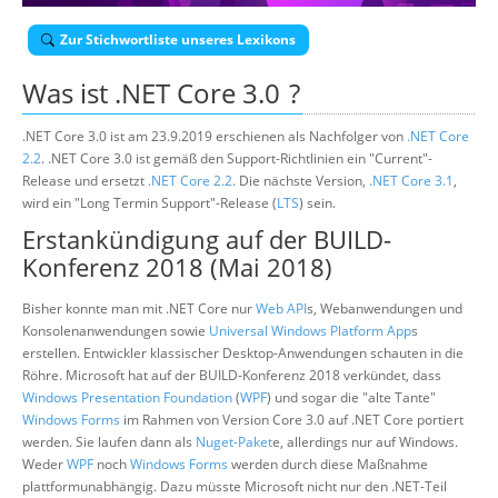
Über uns
Zur Stichwortliste unseres Lexikons
Suche
Was ist
.NET Core 3.0
?
.NET Core 3.0 ist am 23.9.2019 erschienen als Nachfolger von
.NET Core
2.2
. .NET Core 3.0 ist gemäß den Support-Richtlinien ein "Current"-
Release und ersetzt
.NET Core 2.2
. Die nächste Version,
.NET Core 3.1
,
wird ein "Long Termin Support"-Release (
LTS
) sein.
Erstankündigung auf der BUILD-
Konferenz 2018 (Mai 2018)
Bisher konnte man mit .NET Core nur
Web API
s, Webanwendungen und
Konsolenanwendungen sowie
Universal Windows Platform App
s
erstellen. Entwickler klassischer Desktop-Anwendungen schauten in die
Röhre. Microsoft hat auf der BUILD-Konferenz 2018 verkündet, dass
Windows Presentation Foundation
(
WPF
) und sogar die "alte Tante"
Windows Forms
im Rahmen von Version Core 3.0 auf .NET Core portiert
werden. Sie laufen dann als
Nuget-Paket
e, allerdings nur auf Windows.
Weder
WPF
noch
Windows Forms
werden durch diese Maßnahme
plattformunabhängig. Dazu müsste Microsoft nicht nur den .NET-Teil