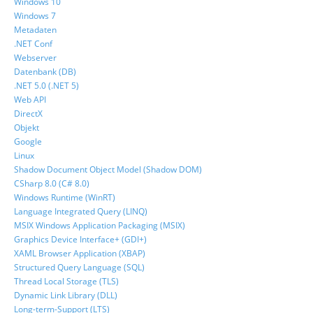
Windows 10
Windows 7
Metadaten
.NET Conf
Webserver
Datenbank (DB)
.NET 5.0 (.NET 5)
Web API
DirectX
Objekt
Google
Linux
Shadow Document Object Model (Shadow DOM)
CSharp 8.0 (C# 8.0)
Windows Runtime (WinRT)
Language Integrated Query (LINQ)
MSIX Windows Application Packaging (MSIX)
Graphics Device Interface+ (GDI+)
XAML Browser Application (XBAP)
Structured Query Language (SQL)
Thread Local Storage (TLS)
Dynamic Link Library (DLL)
Long-term-Support (LTS)