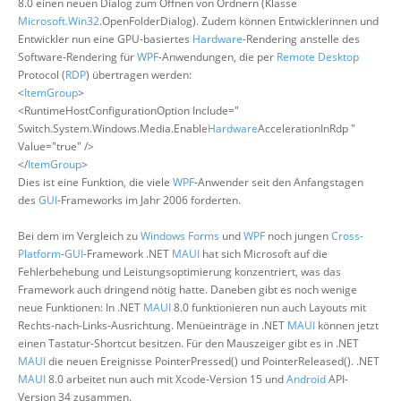
8.0 einen neuen Dialog zum Öffnen von Ordnern (Klasse
Microsoft.Win32
.OpenFolderDialog). Zudem können Entwicklerinnen und
Entwickler nun eine GPU-basiertes
Hardware
-Rendering anstelle des
Software-Rendering für
WPF
-Anwendungen, die per
Remote Desktop
Protocol (
RDP
) übertragen werden:
<
ItemGroup
>
<RuntimeHostConfigurationOption Include="
Switch.System.Windows.Media.Enable
Hardware
AccelerationInRdp "
Value="true" />
</
ItemGroup
>
Dies ist eine Funktion, die viele
WPF
-Anwender seit den Anfangstagen
des
GUI
-Frameworks im Jahr 2006 forderten.
Bei dem im Vergleich zu
Windows Forms
und
WPF
noch jungen
Cross-
Platform
-
GUI
-Framework .NET
MAUI
hat sich Microsoft auf die
Fehlerbehebung und Leistungsoptimierung konzentriert, was das
Framework auch dringend nötig hatte. Daneben gibt es noch wenige
neue Funktionen: In .NET
MAUI
8.0 funktionieren nun auch Layouts mit
Rechts-nach-Links-Ausrichtung. Menüeinträge in .NET
MAUI
können jetzt
einen Tastatur-Shortcut besitzen. Für den Mauszeiger gibt es in .NET
MAUI
die neuen Ereignisse PointerPressed() und PointerReleased(). .NET
MAUI
8.0 arbeitet nun auch mit Xcode-Version 15 und
Android
API-
Version 34 zusammen.