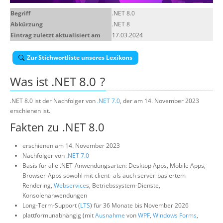
Über uns
Begriff
.NET 8.0
Abkürzung
.NET 8
Suche
Eintrag zuletzt aktualisiert am
17.03.2024
Zur Stichwortliste unseres Lexikons
Was ist
.NET 8.0
?
.NET 8.0 ist der Nachfolger von
.NET 7.0
, der am 14. November 2023
erschienen ist.
Fakten zu .NET 8.0
erschienen am 14. November 2023
Nachfolger von
.NET 7.0
Basis für alle .NET-Anwendungsarten: Desktop Apps, Mobile Apps,
Browser-Apps sowohl mit client- als auch server-basiertem
Rendering,
Webservice
s, Betriebssystem-Dienste,
Konsolenanwendungen
Long-Term-Support (
LTS
) für 36 Monate bis November 2026
plattformunabhängig (mit
Ausnahme
von
WPF
,
Windows Forms
,