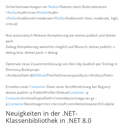
Sicherheitswarnungen vor
NuGet
-Paketen beim Build aktivieren
<
NuGet
Audit>true</
NuGet
Audit>
<
NuGet
AuditLevel>moderate</
NuGet
AuditLevel> (low, moderate, high,
critical)
Nun automatisch Release-Kompilierung bei dotnet publish und dotnet
pack
Debug-Kompilierung weiterhin möglich auf Wunsch: dotnet publish -c
debug bzw. dotnet pack -c debug
Optionale neue Zusammenfassung von /bin /obj /publish per Eintrag in
Directory.Build.props
<ArtifactsPath>$(
MSBuild
ThisFileDirectory)artifacts</ArtifactsPath>
Erstellen einer
Container
-Datei ohne Veröffentlichung bei Registry
dotnet publish -p PublishProfile=Default
Container
-p
Container
ArchiveOutputPath=t:\meinblazorimage.tar.gz -
p:
Container
BaseImage=mcr.microsoft.com/dotnet/aspnet:8.0-alpine
Neuigkeiten in der .NET-
Klassenbibliothek in .NET 8.0