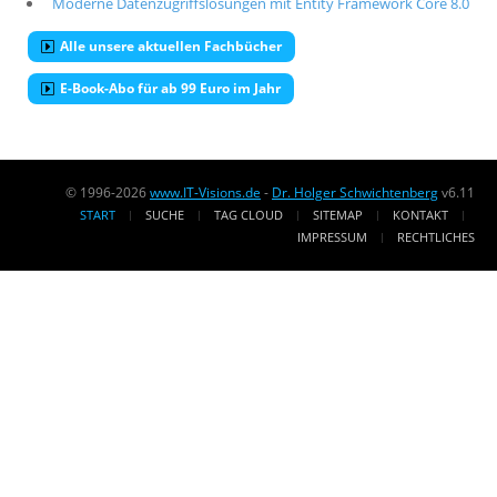
Moderne Datenzugriffslösungen mit Entity Framework Core 8.0
Alle unsere aktuellen Fachbücher
E-Book-Abo für ab 99 Euro im Jahr
© 1996-2026
www.IT-Visions.de
-
Dr. Holger Schwichtenberg
v6.11
START
SUCHE
TAG CLOUD
SITEMAP
KONTAKT
IMPRESSUM
RECHTLICHES