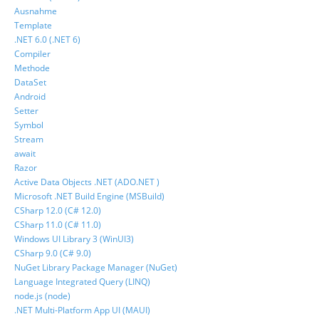
Ausnahme
Template
.NET 6.0 (.NET 6)
Compiler
Methode
DataSet
Android
Setter
Symbol
Stream
await
Razor
Active Data Objects .NET (ADO.NET )
Microsoft .NET Build Engine (MSBuild)
CSharp 12.0 (C# 12.0)
CSharp 11.0 (C# 11.0)
Windows UI Library 3 (WinUI3)
CSharp 9.0 (C# 9.0)
NuGet Library Package Manager (NuGet)
Language Integrated Query (LINQ)
node.js (node)
.NET Multi-Platform App UI (MAUI)