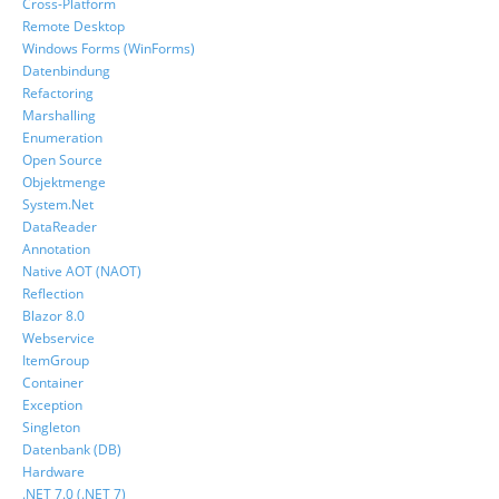
Cross-Platform
Remote Desktop
Windows Forms (WinForms)
Datenbindung
Refactoring
Marshalling
Enumeration
Open Source
Objektmenge
System.Net
DataReader
Annotation
Native AOT (NAOT)
Reflection
Blazor 8.0
Webservice
ItemGroup
Container
Exception
Singleton
Datenbank (DB)
Hardware
.NET 7.0 (.NET 7)