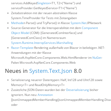
services.AddKeyed
Singleton
<T1, T2>("Name") und
serviceProvider.GetKeyedService<T1>("Name")
Zeitabstraktion mit der neuen abstrakten Klasse
System.TimeProvider für Tests mit Zeitangaben
Methode
n Parse() und TryParse() in Klasse
System.Net
.IPNetwork
Source-Generator für die Interoperabilität mit dem
Component
Object Model
(COM): [GeneratedComInterface] und
[GeneratedComClass] im Namensraum
System.Runtime.InteropServices
.
Marshalling
Razor
-
Template
-Rendering außerhalb von Blazor in beliebigen .NET-
Anwendungen mit der Klasse
Microsoft.AspNetCore.Components.Web.HtmlRenderer im
NuGet
-
Paket Microsoft.AspNetCore.Components.Web
Neues in
System.Text.Json
8.0
Serialisierung neuerer Datentypen: Half, Int128 und UInt128 sowie
Memory<T> und ReadOnlyMemory<T>
Zusätzliche JSON-Daten wurden bei der
Deserialisierung
bisher
ignoriert. Nun neu:
Annotation
[JsonUnmappedMemberHandling(JsonUnmappedMemberHandling.Disal
oder