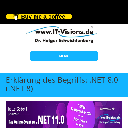
Buy me a coffee
MENU
Start
Erklärung des Begriffs: .NET 8.0
Themen
(.NET 8)
Beratung
Individuelle Schulungen
Offene Seminare
Wissen