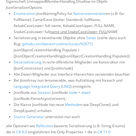
Eigenschaft UnmappedMemberHandling.Disallow im Objekt
JsonSerializerOptions
Enumeration
JsonNamingPolicy für
Namenskonvention
en (z.B. für
FullName): CamelCase (bisher Standard): fullName,
KebabCaseLower: full-name, KebabCaseUpper: FULL-NAME,
SnakeCaseLower: full
name und SnakeCaseUpper: FULL
NAME
Serialisierung in bestehende Objekte ohne
Setter
(siehe dazu auch
Bug:
github.com/dotnet/runtime/issues/92877)
JsonObjectCreationHandling.Populate /
[JsonObjectCreationHandling(JsonObjectCreationHandling.Populate)]
Deserialisierung
in nicht-öffentliche Mitglieder via Konstruktor mit
[JsonConstructor] und [JsonInclude]
Alle Daten-Mitglieder aus Interface-Hierarchien verwenden beachtet
Bei JsonArray nun Ienumerable, was Aufzählung mit foreach und
Language Integrated Query
(
LINQ
) ermöglicht
JsonNode aus
Stream
: JsonNode
node
=
await
JsonNode.ParseAsync(stream);
Die Klasse JsonNode hat neue
Methode
n wie DeepClone() und
DeepEquals() erhalten
Source Generator
unterstützt nun auch
alle Optionen wie
Reflection
-basierte Serialisierung (z.B. String Enums)
die in
C# 9.0
eingeführten Init-Only-Properties + die in
C# 11.0