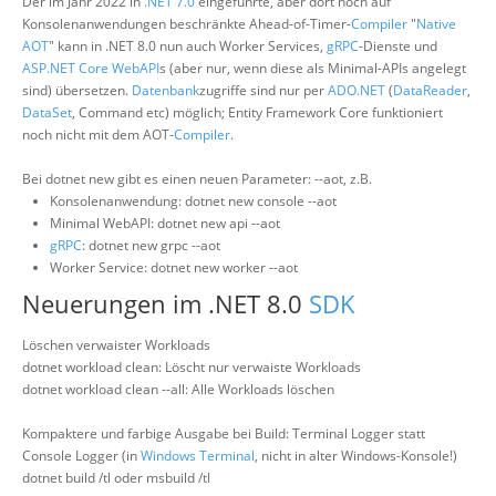
Der im Jahr 2022 in
.NET 7.0
eingeführte, aber dort noch auf
Konsolenanwendungen beschränkte Ahead-of-Timer-
Compiler
"
Native
AOT
" kann in .NET 8.0 nun auch Worker Services,
gRPC
-Dienste und
ASP.NET Core WebAPI
s (aber nur, wenn diese als Minimal-APIs angelegt
sind) übersetzen.
Datenbank
zugriffe sind nur per
ADO.NET
(
DataReader
,
DataSet
, Command etc) möglich; Entity Framework Core funktioniert
noch nicht mit dem AOT-
Compiler
.
Bei dotnet new gibt es einen neuen Parameter: --aot, z.B.
Konsolenanwendung: dotnet new console --aot
Minimal WebAPI: dotnet new api --aot
gRPC
: dotnet new grpc --aot
Worker Service: dotnet new worker --aot
Neuerungen im .NET 8.0
SDK
Löschen verwaister Workloads
dotnet workload clean: Löscht nur verwaiste Workloads
dotnet workload clean --all: Alle Workloads löschen
Kompaktere und farbige Ausgabe bei Build: Terminal Logger statt
Console Logger (in
Windows Terminal
, nicht in alter Windows-Konsole!)
dotnet build /tl oder msbuild /tl