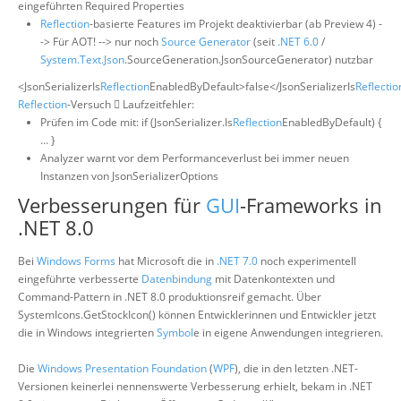
eingeführten Required Properties
Reflection
-basierte Features im Projekt deaktivierbar (ab Preview 4) -
-> Für AOT! --> nur noch
Source Generator
(seit
.NET 6.0
/
System.Text.Json
.SourceGeneration.JsonSourceGenerator) nutzbar
<JsonSerializerIs
Reflection
EnabledByDefault>false</JsonSerializerIs
Reflectio
Reflection
-Versuch  Laufzeitfehler:
Prüfen im Code mit: if (JsonSerializer.Is
Reflection
EnabledByDefault) {
… }
Analyzer warnt vor dem Performanceverlust bei immer neuen
Instanzen von JsonSerializerOptions
Verbesserungen für
GUI
-Frameworks in
.NET 8.0
Bei
Windows Forms
hat Microsoft die in
.NET 7.0
noch experimentell
eingeführte verbesserte
Datenbindung
mit Datenkontexten und
Command-Pattern in .NET 8.0 produktionsreif gemacht. Über
SystemIcons.GetStockIcon() können Entwicklerinnen und Entwickler jetzt
die in Windows integrierten
Symbol
e in eigene Anwendungen integrieren.
Die
Windows Presentation Foundation
(
WPF
), die in den letzten .NET-
Versionen keinerlei nennenswerte Verbesserung erhielt, bekam in .NET