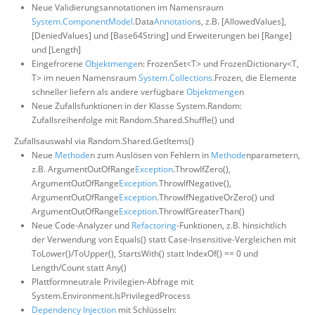
Neue Validierungsannotationen im Namensraum
System.ComponentModel
.Data
Annotation
s, z.B. [AllowedValues],
[DeniedValues] und [Base64String] und Erweiterungen bei [Range]
und [Length]
Eingefrorene
Objektmenge
n: FrozenSet<T> und FrozenDictionary<T,
T> im neuen Namensraum
System.Collections
.Frozen, die Elemente
schneller liefern als andere verfügbare
Objektmenge
n
Neue Zufallsfunktionen in der Klasse System.Random:
Zufallsreihenfolge mit Random.Shared.Shuffle() und
Zufallsauswahl via Random.Shared.GetItems()
Neue
Methode
n zum Auslösen von Fehlern in
Methode
nparametern,
z.B. ArgumentOutOfRange
Exception
.ThrowIfZero(),
ArgumentOutOfRange
Exception
.ThrowIfNegative(),
ArgumentOutOfRange
Exception
.ThrowIfNegativeOrZero() und
ArgumentOutOfRange
Exception
.ThrowIfGreaterThan()
Neue Code-Analyzer und
Refactoring
-Funktionen, z.B. hinsichtlich
der Verwendung von Equals() statt Case-Insensitive-Vergleichen mit
ToLower()/ToUpper(), StartsWith() statt IndexOf() == 0 und
Length/Count statt Any()
Plattformneutrale Privilegien-Abfrage mit
System.Environment.IsPrivilegedProcess
Dependency Injection
mit Schlüsseln: