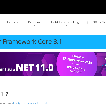
Themen
Beratung
Individuelle Schulungen
Offene S
ty Framework Core 3.1
.1
?
folger von
Entity Framework Core 3.0
.