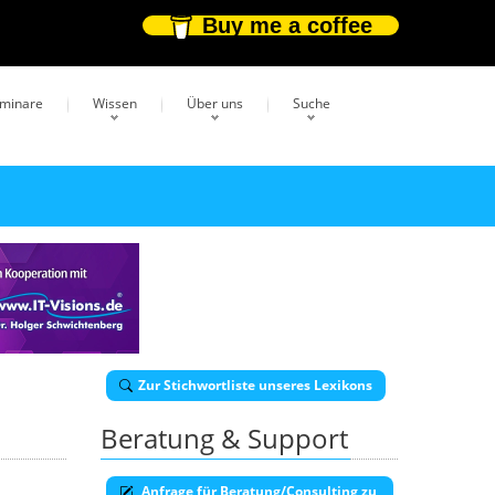
Buy me a coffee
eminare
Wissen
Über uns
Suche
Zur Stichwortliste unseres Lexikons
Beratung & Support
Anfrage für Beratung/Consulting zu