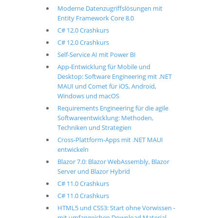
Moderne Datenzugriffslösungen mit
Entity Framework Core 8.0
C# 12.0 Crashkurs
C# 12.0 Crashkurs
Self-Service AI mit Power BI
App-Entwicklung für Mobile und
Desktop: Software Engineering mit .NET
MAUI und Comet für iOS, Android,
Windows und macOS
Requirements Engineering für die agile
Softwareentwicklung: Methoden,
Techniken und Strategien
Cross-Plattform-Apps mit .NET MAUI
entwickeln
Blazor 7.0: Blazor WebAssembly, Blazor
Server und Blazor Hybrid
C# 11.0 Crashkurs
C# 11.0 Crashkurs
HTML5 und CSS3: Start ohne Vorwissen -
mit umfangeichen Download Material