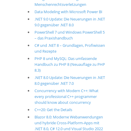
Menschenrechtsverletzungen
Data Modeling with Microsoft Power BI
.NET 9.0 Update: Die Neuerungen in .NET
9.0 gegenüber .NET 8.0
PowerShell 7 und Windows PowerShell 5
– das Praxishandbuch
C# und .NET 8 – Grundlagen, Profiwissen
und Rezepte
PHP 8 und MySQL: Das umfassende
Handbuch zu PHP 8 (Neuauflage zu PHP
8.3)
.NET 8.0 Update: Die Neuerungen in .NET
8.0 gegenüber .NET 7.0
Concurrency with Modern C++: What
every professional C++ programmer
should know about concurrency
C++20: Get the Details
Blazor 8.0: Moderne Webanwendungen
und hybride Cross-Platform-Apps mit
.NET 8.0, C# 12.0 und Visual Studio 2022