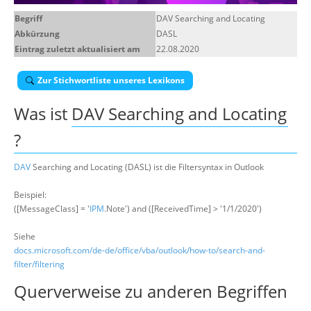
Über uns
Begriff
DAV Searching and Locating
Abkürzung
DASL
Suche
Eintrag zuletzt aktualisiert am
22.08.2020
Zur Stichwortliste unseres Lexikons
Was ist
DAV Searching and Locating
?
DAV
Searching and Locating (DASL) ist die Filtersyntax in Outlook
Beispiel:
([MessageClass] = '
IPM
.Note') and ([ReceivedTime] > '1/1/2020')
Siehe
docs.microsoft.com/de-de/office/vba/outlook/how-to/search-and-
filter/filtering
Querverweise zu anderen Begriffen