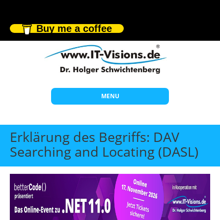
Buy me a coffee
MENU
Start
Erklärung des Begriffs: DAV
Themen
Searching and Locating (DASL)
Beratung
Individuelle Schulungen
Offene Seminare
Wissen