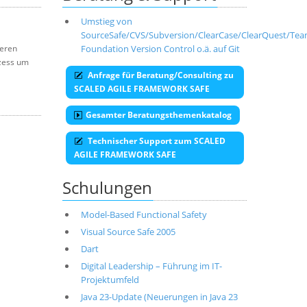
Umstieg von
SourceSafe/CVS/Subversion/ClearCase/ClearQuest/Te
reren
Foundation Version Control o.ä. auf Git
ozess um
Anfrage für Beratung/Consulting zu
SCALED AGILE FRAMEWORK SAFE
Gesamter Beratungsthemenkatalog
Technischer Support zum SCALED
AGILE FRAMEWORK SAFE
Schulungen
Model-Based Functional Safety
Visual Source Safe 2005
Dart
Digital Leadership – Führung im IT-
Projektumfeld
Java 23-Update (Neuerungen in Java 23