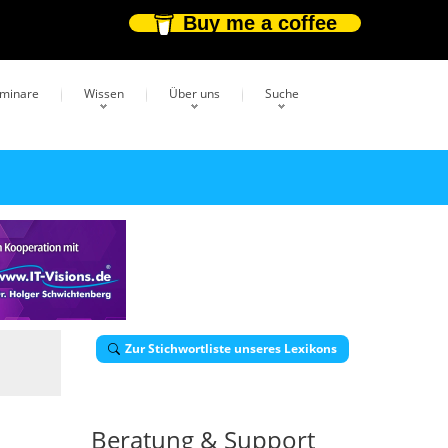
Buy me a coffee
eminare
Wissen
Über uns
Suche
Zur Stichwortliste unseres Lexikons
Beratung & Support