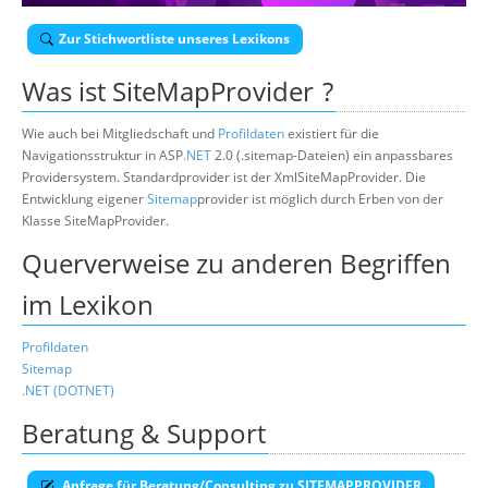
Über uns
Zur Stichwortliste unseres Lexikons
Suche
Was ist
SiteMapProvider
?
Wie auch bei Mitgliedschaft und
Profildaten
existiert für die
Navigationsstruktur in ASP
.NET
2.0 (.sitemap-Dateien) ein anpassbares
Providersystem. Standardprovider ist der XmlSiteMapProvider. Die
Entwicklung eigener
Sitemap
provider ist möglich durch Erben von der
Klasse SiteMapProvider.
Querverweise zu anderen Begriffen
im Lexikon
Profildaten
Sitemap
.NET (DOTNET)
Beratung & Support
Anfrage für Beratung/Consulting zu SITEMAPPROVIDER