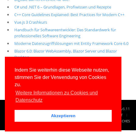
C# und .NET 6 – Grundlagen, Profiwissen und Rezepte
C++ Core Guidelines Explained: Best Practices for Modern C++
Vue.js 3 Crashkurs
Handbuch für Softwareentwickler: Das Standardwerk für
professionelles Software Engineering
Moderne Datenzugriffslösungen mit Entity Framework Core 6.0
Blazor 6.0: Blazor WebAssembly, Blazor Server und Blazor
Desktop
Alle unsere aktuellen Fachbücher
Indem Sie weiterhin diese Webseite nutzen,
stimmen Sie der Verwendung von Cookies
E-Book-Abo für ab 99 Euro im Jahr
zu.
Weitere Informationen zu Cookies und
Datenschutz
© 1996-2026
www.IT-Visions.de
-
Dr. Holger Schwichtenberg
v6.11
START
SUCHE
TAG CLOUD
SITEMAP
KONTAKT
Akzeptieren
IMPRESSUM
RECHTLICHES