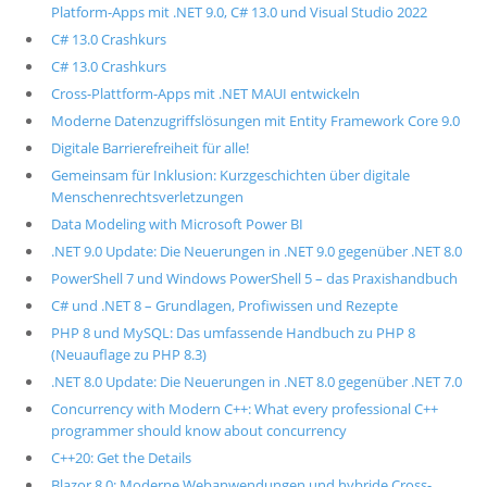
Platform-Apps mit .NET 9.0, C# 13.0 und Visual Studio 2022
C# 13.0 Crashkurs
C# 13.0 Crashkurs
Cross-Plattform-Apps mit .NET MAUI entwickeln
Moderne Datenzugriffslösungen mit Entity Framework Core 9.0
Digitale Barrierefreiheit für alle!
Gemeinsam für Inklusion: Kurzgeschichten über digitale
Menschenrechtsverletzungen
Data Modeling with Microsoft Power BI
.NET 9.0 Update: Die Neuerungen in .NET 9.0 gegenüber .NET 8.0
PowerShell 7 und Windows PowerShell 5 – das Praxishandbuch
C# und .NET 8 – Grundlagen, Profiwissen und Rezepte
PHP 8 und MySQL: Das umfassende Handbuch zu PHP 8
(Neuauflage zu PHP 8.3)
.NET 8.0 Update: Die Neuerungen in .NET 8.0 gegenüber .NET 7.0
Concurrency with Modern C++: What every professional C++
programmer should know about concurrency
C++20: Get the Details
Blazor 8.0: Moderne Webanwendungen und hybride Cross-