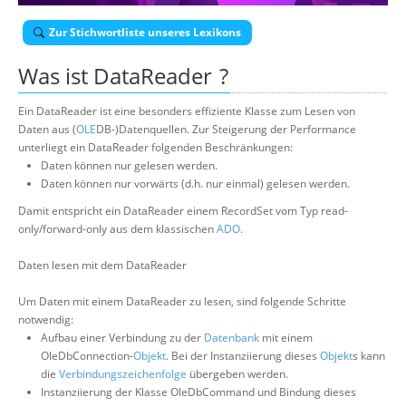
Über uns
Zur Stichwortliste unseres Lexikons
Suche
Was ist
DataReader
?
Ein DataReader ist eine besonders effiziente Klasse zum Lesen von
Daten aus (
OLE
DB-)Datenquellen. Zur Steigerung der Performance
unterliegt ein DataReader folgenden Beschränkungen:
Daten können nur gelesen werden.
Daten können nur vorwärts (d.h. nur einmal) gelesen werden.
Damit entspricht ein DataReader einem RecordSet vom Typ read-
only/forward-only aus dem klassischen
ADO
.
Daten lesen mit dem DataReader
Um Daten mit einem DataReader zu lesen, sind folgende Schritte
notwendig:
Aufbau einer Verbindung zu der
Datenbank
mit einem
OleDbConnection-
Objekt
. Bei der Instanziierung dieses
Objekt
s kann
die
Verbindungszeichenfolge
übergeben werden.
Instanziierung der Klasse OleDbCommand und Bindung dieses