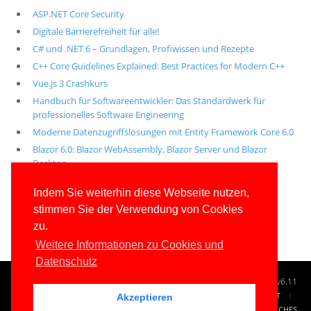
ASP.NET Core Security
Digitale Barrierefreiheit für alle!
C# und .NET 6 – Grundlagen, Profiwissen und Rezepte
C++ Core Guidelines Explained: Best Practices for Modern C++
Vue.js 3 Crashkurs
Handbuch für Softwareentwickler: Das Standardwerk für
professionelles Software Engineering
Moderne Datenzugriffslösungen mit Entity Framework Core 6.0
Blazor 6.0: Blazor WebAssembly, Blazor Server und Blazor
Desktop
Alle unsere aktuellen Fachbücher
Indem Sie weiterhin diese Webseite nutzen,
stimmen Sie der Verwendung von Cookies
E-Book-Abo für ab 99 Euro im Jahr
zu.
Weitere Informationen zu Cookies und
Datenschutz
© 1996-2026
www.IT-Visions.de
-
Dr. Holger Schwichtenberg
v6.11
START
SUCHE
TAG CLOUD
SITEMAP
KONTAKT
Akzeptieren
IMPRESSUM
RECHTLICHES