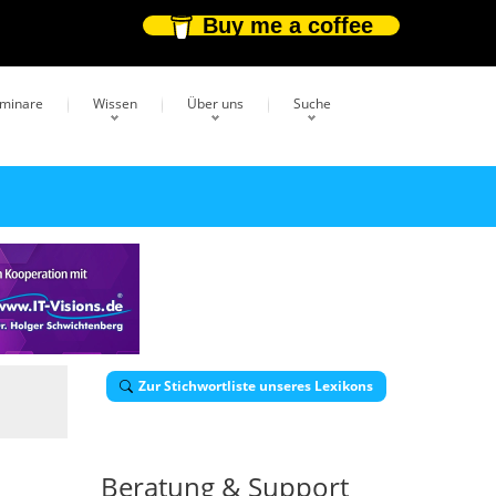
Buy me a coffee
eminare
Wissen
Über uns
Suche
Zur Stichwortliste unseres Lexikons
Beratung & Support