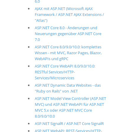
6.0
AJAX mit ASP.NET (Microsoft AJAX
Framework / ASP.NET AJAX Extensions /
"Atlas")
ASP.NET Core 8.0 - Änderungen und
Neuerungen gegenüber ASP.NET Core
7.0
ASP.NET Core 8.0/9.0/10.0: komplettes
Wissen - mit MVC, Razor Pages, Blazor,
WebAPIs und gRPC
ASP.NET Core WebAPI 8.0/9.0/10.0:
RESTful Services/HTTP-
Services/Microservices
ASP.NET Dynamic Data Websites - das
"Ruby on Rails" von .NET
ASP.NET Model View Controller (ASP.NET
MVC) und ASP.NET WebAPI für ASP.NET
MVC 5.x oder ASP.NET MVC Core
8.0/9.0/10.0
ASP.NET SignalR / ASP.NET Core SignalR
ASP.NET WebAPI: REST-Services/HTTP-