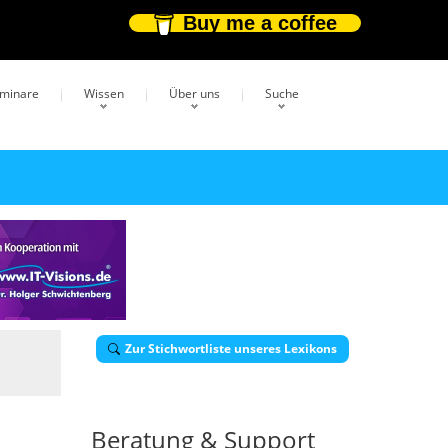
Buy me a coffee
eminare
Wissen
Über uns
Suche
Zur Stichwortliste unseres Lexikons
Beratung & Support