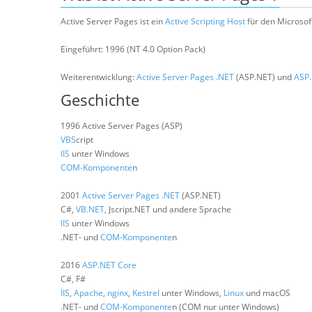
Active Server Pages ist ein
Active Scripting Host
für den Microsof
Eingeführt: 1996 (NT 4.0 Option Pack)
Weiterentwicklung:
Active Server Pages .NET
(ASP.NET) und
ASP.
Geschichte
1996 Active Server Pages (ASP)
VBS
cript
IIS
unter Windows
COM-Komponente
n
2001
Active Server Pages .NET
(ASP.NET)
C#,
VB.NET
, Jscript.NET und andere Sprache
IIS
unter Windows
.NET- und
COM-Komponente
n
2016
ASP.NET Core
C#, F#
IIS
,
Apache
,
nginx
,
Kestrel
unter Windows,
Linux
und macOS
.NET- und
COM-Komponente
n (COM nur unter Windows)