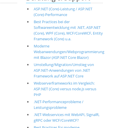
ASP.NET (Core)-Leistung / ASP.NET
(Core)-Performance
Best Practices bei der
Softwareentwicklung mit .NET, ASP.NET
(Core), WPF (Core), WCF/CoreWCF, Entity
Framework (Core) u.a.
Moderne
Webanwendungen/Webprogrammierung
mit Blazor (ASP.NET Core Blazor)
Umstellung/Migration/Umstieg von
ASP.NET-Anwendungen von .NET
Framework auf ASP.NET Core
Webserverframeworks im Vergleich:
ASP.NET (Core) versus node.js versus
PHP
.NET-Performanceprobleme /
Leistungsprobleme
.NET-Webservices mit WebAPI, SignalR,
gRPC oder WCF/CoreWCF?
Best Practices für moderne