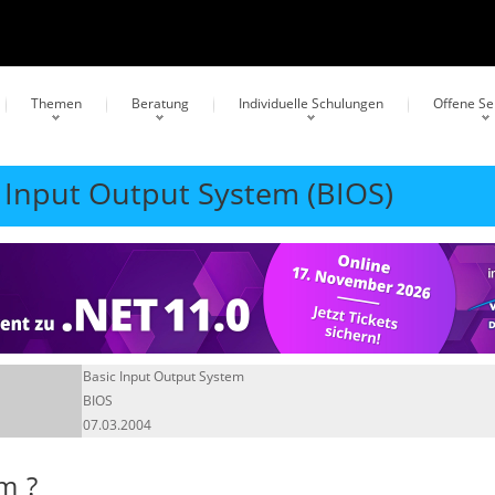
Themen
Beratung
Individuelle Schulungen
Offene S
c Input Output System (BIOS)
Basic Input Output System
BIOS
07.03.2004
em
?