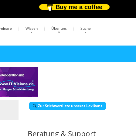
Buy me a coffee
eminare
Wissen
Über uns
Suche
Zur Stichwortliste unseres Lexikons
Beratung & Support