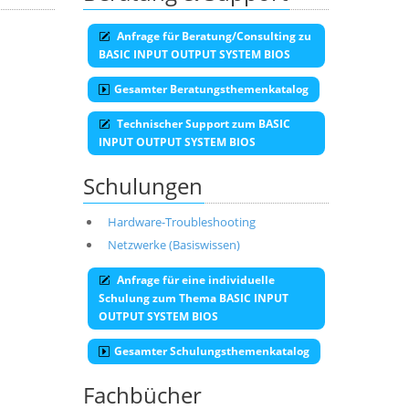
Anfrage für Beratung/Consulting zu
BASIC INPUT OUTPUT SYSTEM BIOS
Gesamter Beratungsthemenkatalog
Technischer Support zum BASIC
INPUT OUTPUT SYSTEM BIOS
Schulungen
Hardware-Troubleshooting
Netzwerke (Basiswissen)
Anfrage für eine individuelle
Schulung zum Thema BASIC INPUT
OUTPUT SYSTEM BIOS
Gesamter Schulungsthemenkatalog
Fachbücher