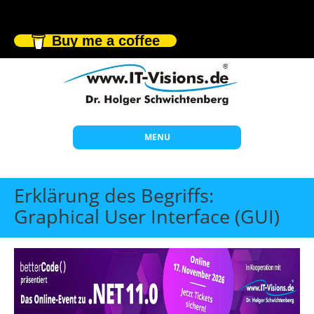
Buy me a coffee
MENU
Start
Erklärung des Begriffs:
Themen
Graphical User Interface (GUI)
Beratung
Individuelle Schulungen
Offene Seminare
Wissen