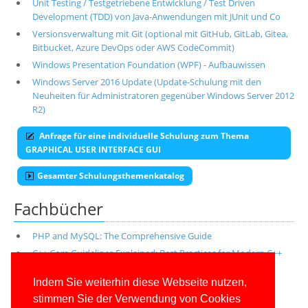
Unit Testing / Testgetriebene Entwicklung / Test Driven
Development (TDD) von Java-Anwendungen mit JUnit und Co
Versionsverwaltung mit Git (optional mit GitHub, GitLab, Gitea,
Bitbucket, Azure DevOps oder AWS CodeCommit)
Windows Presentation Foundation (WPF) - Aufbauwissen
Windows Server 2016 Update (Update-Schulung mit den
Neuheiten für Administratoren gegenüber Windows Server 2012
R2)
Anfrage für eine individuelle Schulung zum Thema
GRAPHICAL USER INTERFACE GUI
Gesamter Schulungsthemenkatalog
Fachbücher
PHP and MySQL: The Comprehensive Guide
C++ Core Guidelines Explained: Best Practices for Modern C++
Alle unsere aktuellen Fachbücher
Indem Sie weiterhin diese Webseite nutzen,
stimmen Sie der Verwendung von Cookies
E-Book-Abo für ab 99 Euro im Jahr