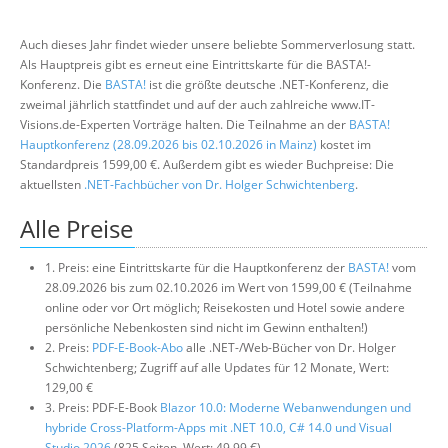
Über uns
Auch dieses Jahr findet wieder unsere beliebte Sommerverlosung statt.
Suche
Als Hauptpreis gibt es erneut eine Eintrittskarte für die BASTA!-
Konferenz. Die
BASTA!
ist die größte deutsche .NET-Konferenz, die
zweimal jährlich stattfindet und auf der auch zahlreiche www.IT-
Visions.de-Experten Vorträge halten. Die Teilnahme an der
BASTA!
Hauptkonferenz (28.09.2026 bis 02.10.2026 in Mainz)
kostet im
Standardpreis 1599,00 €. Außerdem gibt es wieder Buchpreise: Die
aktuellsten
.NET-Fachbücher von Dr. Holger Schwichtenberg
.
Alle Preise
1. Preis: eine Eintrittskarte für die Hauptkonferenz der
BASTA!
vom
28.09.2026 bis zum 02.10.2026 im Wert von 1599,00 € (Teilnahme
online oder vor Ort möglich; Reisekosten und Hotel sowie andere
persönliche Nebenkosten sind nicht im Gewinn enthalten!)
2. Preis:
PDF-E-Book-Abo
alle .NET-/Web-Bücher von Dr. Holger
Schwichtenberg; Zugriff auf alle Updates für 12 Monate, Wert:
129,00 €
3. Preis: PDF-E-Book
Blazor 10.0: Moderne Webanwendungen und
hybride Cross-Platform-Apps mit .NET 10.0, C# 14.0 und Visual
Studio 2026
(825 Seiten, Wert: 49,99 €)