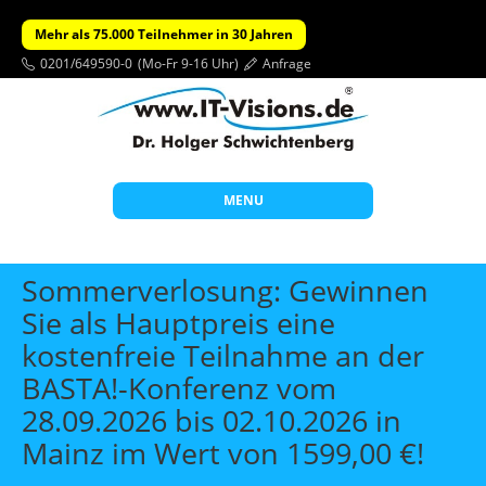
Mehr als 75.000 Teilnehmer in 30 Jahren
0201/649590-0
(Mo-Fr 9-16 Uhr)
Anfrage
MENU
Start
Sommerverlosung: Gewinnen
Themen
Sie als Hauptpreis eine
kostenfreie Teilnahme an der
Beratung
BASTA!-Konferenz vom
Individuelle Schulungen
28.09.2026 bis 02.10.2026 in
Offene Seminare
Mainz im Wert von 1599,00 €!
Wissen