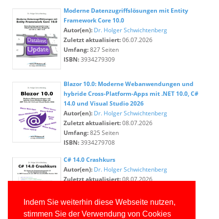
Moderne Datenzugriffslösungen mit Entity
Framework Core 10.0
Autor(en):
Dr. Holger Schwichtenberg
Zuletzt aktualisiert:
06.07.2026
Umfang:
827 Seiten
ISBN:
3934279309
Blazor 10.0: Moderne Webanwendungen und
hybride Cross-Platform-Apps mit .NET 10.0, C#
14.0 und Visual Studio 2026
Autor(en):
Dr. Holger Schwichtenberg
Zuletzt aktualisiert:
08.07.2026
Umfang:
825 Seiten
ISBN:
3934279708
C# 14.0 Crashkurs
Autor(en):
Dr. Holger Schwichtenberg
Zuletzt aktualisiert:
08.07.2026
Umfang:
446 Seiten
ISBN:
3934279457
Indem Sie weiterhin diese Webseite nutzen,
stimmen Sie der Verwendung von Cookies