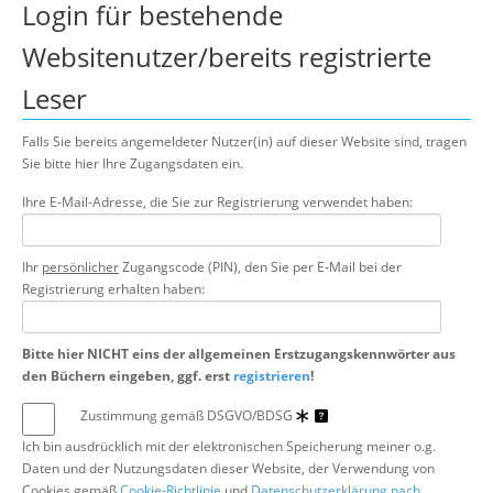
Login für bestehende
Über uns
Websitenutzer/bereits registrierte
Suche
Leser
Falls Sie bereits angemeldeter Nutzer(in) auf dieser Website sind, tragen
Sie bitte hier Ihre Zugangsdaten ein.
Ihre E-Mail-Adresse, die Sie zur Registrierung verwendet haben:
Ihr
persönlicher
Zugangscode (PIN), den Sie per E-Mail bei der
Registrierung erhalten haben:
Bitte hier NICHT eins der allgemeinen Erstzugangskennwörter aus
den Büchern eingeben, ggf. erst
registrieren
!
Zustimmung gemäß DSGVO/BDSG
Ich bin ausdrücklich mit der elektronischen Speicherung meiner o.g.
Daten und der Nutzungsdaten dieser Website, der Verwendung von
Cookies gemäß
Cookie-Richtlinie
und
Datenschutzerklärung nach