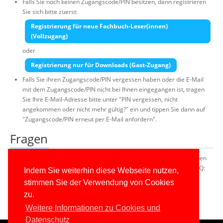
Falls Sie noch keinen Zugangscode/PIN besitzen, dann registrieren
Sie sich bitte zuerst:
Registrierung für neue Fachbuch-Leser(innen)
(Vollzugang)
oder
Registrierung nur für Downloads (Gast-Zugang)
Falls Sie ihren Zugangscode/PIN vergessen haben oder die E-Mail
mit dem Zugangscode/PIN nicht bei Ihnen eingegangen ist, tragen
Sie Ihre E-Mail-Adresse bitte unter "PIN vergessen, nicht
angekommen oder nicht mehr gültig?" ein und tippen Sie dann auf
"Zugangscode/PIN erneut per E-Mail anfordern".
Fragen
Falls Sie Fragen zu diesem Portal oder technische Probleme haben
(z.B. eine E-Mail kommt nicht an), lesen Sie bitte das Website-FAQ:
Indem Sie weiterhin diese Webseite nutzen,
Website-FAQ
stimmen Sie der Verwendung von Cookies
zu.
Weitere Informationen zu Cookies und
Datenschutz