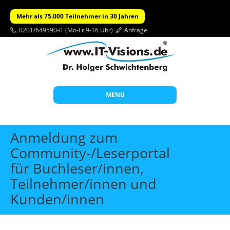
Mehr als 75.000 Teilnehmer in 30 Jahren
0201/649590-0
(Mo-Fr 9-16 Uhr)
Anfrage
MENU
Start
Anmeldung zum
Themen
Community-/Leserportal
für Buchleser/innen,
Beratung
Teilnehmer/innen und
Individuelle Schulungen
Kunden/innen
Offene Seminare
Wissen