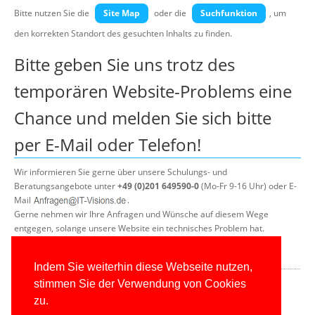
Über uns
Bitte nutzen Sie die
Site Map
oder die
Suchfunktion
, um
den korrekten Standort des gesuchten Inhalts zu finden.
Suche
Bitte geben Sie uns trotz des
temporären Website-Problems eine
Chance und melden Sie sich bitte
per E-Mail oder Telefon!
Wir informieren Sie gerne über unsere Schulungs- und
Beratungsangebote unter
+49 (0)201 649590-0
(Mo-Fr 9-16 Uhr) oder E-
Mail
.
Gerne nehmen wir Ihre Anfragen und Wünsche auf diesem Wege
entgegen, solange unsere Website ein technisches Problem hat.
Was wir anbieten?
Indem Sie weiterhin diese Webseite nutzen,
Bitte schauen Sie in unseren
Firmenflyer (PDF, 2 Seiten)
oder unsere
stimmen Sie der Verwendung von Cookies
ausführliche
Vorstellungsbroschüre (PDF, 16 Seiten)
zu.