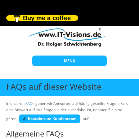
Buy me a coffee
MENU
Start
FAQs auf dieser Website
Themen
Beratung
In unseren
FAQs
geben wir Antworten auf häufig gestellte Fragen. Falls
eine Antwort auf Ihre Fragen leider nicht dabei ist, nehmen Sie bitte
Individuelle Schulungen
gerne
Kontakt zum Kundenteam
auf.
Offene Seminare
Allgemeine FAQs
Wissen