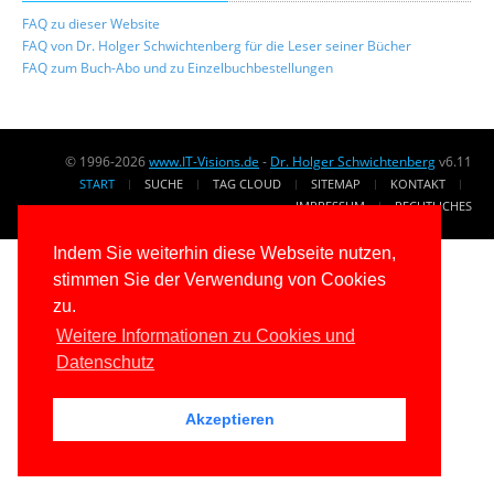
FAQ zu dieser Website
Über uns
FAQ von Dr. Holger Schwichtenberg für die Leser seiner Bücher
Suche
FAQ zum Buch-Abo und zu Einzelbuchbestellungen
© 1996-2026
www.IT-Visions.de
-
Dr. Holger Schwichtenberg
v6.11
START
SUCHE
TAG CLOUD
SITEMAP
KONTAKT
IMPRESSUM
RECHTLICHES
Indem Sie weiterhin diese Webseite nutzen,
stimmen Sie der Verwendung von Cookies
zu.
Weitere Informationen zu Cookies und
Datenschutz
Akzeptieren