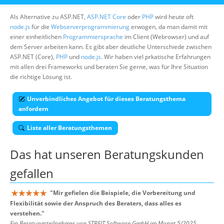
Über uns
Als Alternative zu ASP.NET,
ASP.NET Core
oder
PHP
wird heute oft
Suche
node.js
für die
Webserverprogrammierung
erwogen, da man damit mit
einer einheitlichen
Programmiersprache
im Client (Webrowser) und auf
dem Server arbeiten kann. Es gibt aber deutliche Unterschiede zwischen
ASP.NET (Core),
PHP
und
node.js
. Wir haben viel prkatische Erfahrungen
mit allen drei Frameworks und beraten Sie gerne, was für Ihre Situation
die richtige Lösung ist.
Unverbindliches Angebot für dieses Beratungsthema
anfordern
Liste aller Beratungsthemen
Das hat unseren
Beratungskunden
gefallen
"
Mir gefielen die Beispiele, die Vorbereitung und
Flexibilität sowie der Anspruch des Beraters, dass alles es
verstehen.
"
Ein Beratungsteilnehmer von STREIT Software GmbH im Monat 5/2025