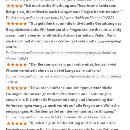
"
Ich mochte die Mischung aus Theorie und konkreten
Beispielen, die teilweise auch für spontane Fragen bereit standen.
"
Ein Beratungsteilnehmer von macs Software GmbH im Monat 10/2025
"
Gut gefallen hat mir die individuelle Gestaltung des
Gesprächsverlaufs. Wir konnten alle Fragen stellen die uns wichtig
waren und haben eine hilfreiche Antwort erhalten. Vielen Dank
auch nochmal dafür, dass das Zeitbudget sehr großzügig ausgelegt
wurde.
"
Ein Beratungsteilnehmer von Xenon Automatisiserungstechnik GmbH im
Monat 1/2024
"
Der Berater war sehr gut vorbereitet, hat sehr viel
Wissen vermittelt ohne das dabei Langeweile aufkam.
"
Ein Beratungsteilnehmer von HS/3 Hotelsoftware GmbH & Co. KG im Monat
1/2024
"
Es wurden einfache und sehr gut verständliche
Lösungen für unsere gestellten Problemen und Forderungen
entwickelt. Die schnelle Programmierung und Umsetzung der
Anforderungen war gut, auch wurde auf alle Fragen und Wünsche
eingegangen. Außerdem gefiel mir der sympathische Umgang.
"
Ein Beratungsteilnehmer von VEGA Grieshaber KG im Monat 1/2023
"
Durch die gute Vorbereitung und sein fundiertes
Fachwissen konnte Hr. Schwarz uns in der relativ kurzer Zeit eine