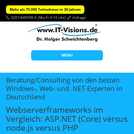
Mehr als 75.000 Teilnehmer in 30 Jahren
0201/649590-0
(Mo-Fr 9-16 Uhr)
Anfrage
MENU
Start
Beratung/Consulting von den besten
Themen
Windows-, Web- und .NET-Experten in
Deutschland
Beratung
Individuelle Schulungen
Webserverframeworks im
Vergleich: ASP.NET (Core) versus
Offene Seminare
node.js versus PHP
Wissen