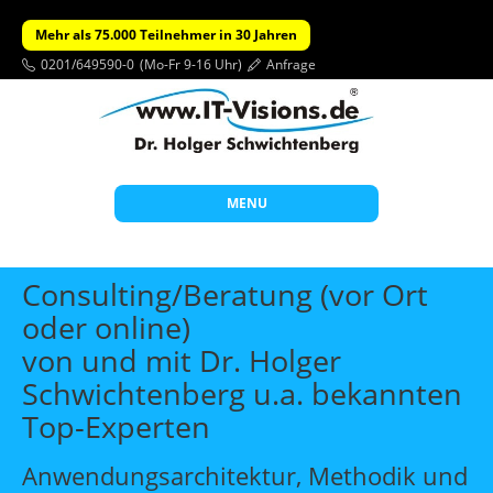
Mehr als 75.000 Teilnehmer in 30 Jahren
0201/649590-0
(Mo-Fr 9-16 Uhr)
Anfrage
MENU
Start
Consulting/Beratung (vor Ort
Themen
oder online)
von und mit Dr. Holger
Beratung
Schwichtenberg u.a. bekannten
Individuelle Schulungen
Top-Experten
Offene Seminare
Anwendungsarchitektur, Methodik und
Wissen