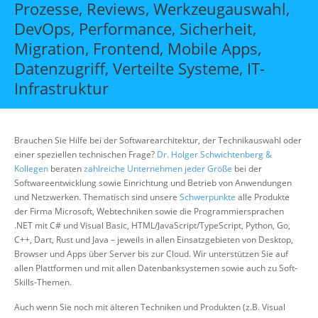
Prozesse, Reviews, Werkzeugauswahl,
Über uns
DevOps, Performance, Sicherheit,
Suche
Migration, Frontend, Mobile Apps,
Datenzugriff, Verteilte Systeme, IT-
Infrastruktur
Brauchen Sie Hilfe bei der Softwarearchitektur, der Technikauswahl oder
einer speziellen technischen Frage?
Dr. Holger Schwichtenberg &
Kollegen
beraten
zahlreiche Unternehmen jeder Größe
bei der
Softwareentwicklung sowie Einrichtung und Betrieb von Anwendungen
und Netzwerken. Thematisch sind unsere
Schwerpunkte
alle Produkte
der Firma Microsoft, Webtechniken sowie die Programmiersprachen
.NET mit C# und Visual Basic, HTML/JavaScript/TypeScript, Python, Go,
C++, Dart, Rust und Java – jeweils in allen Einsatzgebieten von Desktop,
Browser und Apps über Server bis zur Cloud. Wir unterstützen Sie auf
allen Plattformen und mit allen Datenbanksystemen sowie auch zu Soft-
Skills-Themen.
Auch wenn Sie noch mit älteren Techniken und Produkten (z.B. Visual