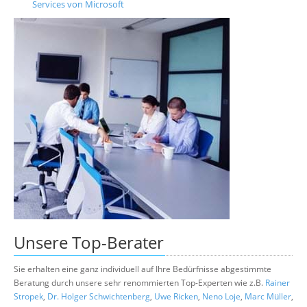
Services von Microsoft
Unsere
Top-Berater
Sie erhalten eine ganz individuell auf Ihre Bedürfnisse abgestimmte
Beratung durch unsere sehr renommierten Top-Experten wie z.B.
Rainer
Stropek
,
Dr. Holger Schwichtenberg
,
Uwe Ricken
,
Neno Loje
,
Marc Müller
,