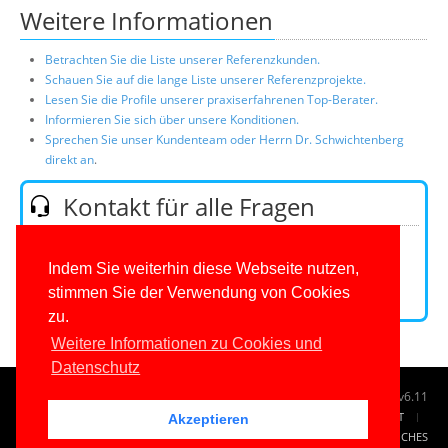
Weitere Informationen
Betrachten Sie die Liste unserer Referenzkunden.
Schauen Sie auf die lange Liste unserer Referenzprojekte.
Lesen Sie die Profile unserer praxiserfahrenen Top-Berater.
Informieren Sie sich über unsere Konditionen.
Sprechen Sie unser Kundenteam oder Herrn Dr. Schwichtenberg
direkt an
.
Kontakt für alle Fragen
Telefon:
0201/649590-0
(Mo-Fr 9-16 Uhr)
E-Mail:
Indem Sie weiterhin diese Webseite nutzen,
stimmen Sie der Verwendung von Cookies
Kontaktformular
zu.
Weitere Informationen zu Cookies und
Datenschutz
© 1996-2026
www.IT-Visions.de
-
Dr. Holger Schwichtenberg
v6.11
START
SUCHE
TAG CLOUD
SITEMAP
KONTAKT
Akzeptieren
IMPRESSUM
RECHTLICHES