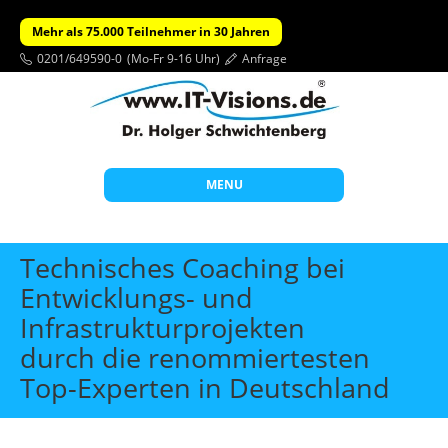
Mehr als 75.000 Teilnehmer in 30 Jahren
0201/649590-0
(Mo-Fr 9-16 Uhr)
Anfrage
MENU
Start
Technisches Coaching bei
Themen
Entwicklungs- und
Infrastrukturprojekten
Beratung
durch die renommiertesten
Individuelle Schulungen
Top-Experten in Deutschland
Offene Seminare
Wissen