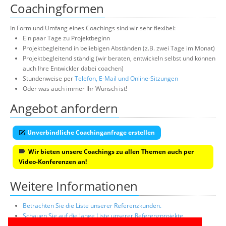
Coachingformen
In Form und Umfang eines Coachings sind wir sehr flexibel:
Ein paar Tage zu Projektbeginn
Projektbegleitend in beliebigen Abständen (z.B. zwei Tage im Monat)
Projektbegleitend ständig (wir beraten, entwickeln selbst und können
auch Ihre Entwickler dabei coachen)
Stundenweise per
Telefon, E-Mail und Online-Sitzungen
Oder was auch immer Ihr Wunsch ist!
Angebot anfordern
Unverbindliche Coachinganfrage erstellen
Wir bieten unsere Coachings zu allen Themen auch per
Video-Konferenzen an!
Weitere Informationen
Betrachten Sie die Liste unserer Referenzkunden.
Schauen Sie auf die lange Liste unserer Referenzprojekte.
Lesen Sie die Profile unserer praxiserfahrenen Top-Berater.