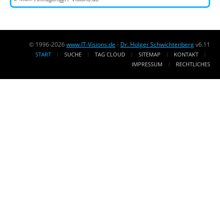
© 1996-2026
www.IT-Visions.de
-
Dr. Holger Schwichtenberg
v6.11
START
SUCHE
TAG CLOUD
SITEMAP
KONTAKT
IMPRESSUM
RECHTLICHES