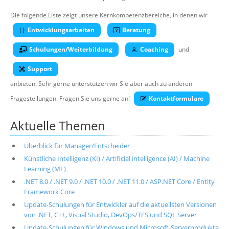
Über uns
Die folgende Liste zeigt unsere Kernkompetenzbereiche, in denen wir
Suche
Entwicklungsarbeiten
Beratung
Schulungen/Weiterbildung
Coaching
und
Support
anbieten. Sehr gerne unterstützen wir Sie aber auch zu anderen
Fragestellungen. Fragen Sie uns gerne an!
Kontaktformulare
Aktuelle Themen
Überblick für Manager/Entscheider
Künstliche Intelligenz (KI) / Artificial intelligence (AI) / Machine
Learning (ML)
.NET 8.0 / .NET 9.0 / .NET 10.0 / .NET 11.0 / ASP.NET Core / Entity
Framework Core
Update-Schulungen für Entwickler auf die aktuellsten Versionen
von .NET, C++, Visual Studio, DevOps/TFS und SQL Server
Update-Schulungen für Windows und Microsoft-Serverprodukte