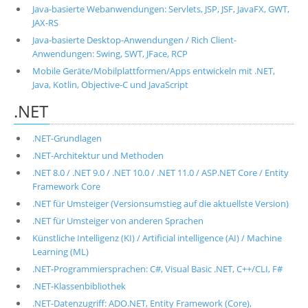
Java-basierte Webanwendungen: Servlets, JSP, JSF, JavaFX, GWT,
JAX-RS
Java-basierte Desktop-Anwendungen / Rich Client-
Anwendungen: Swing, SWT, JFace, RCP
Mobile Geräte/Mobilplattformen/Apps entwickeln mit .NET,
Java, Kotlin, Objective-C und JavaScript
.NET
.NET-Grundlagen
.NET-Architektur und Methoden
.NET 8.0 / .NET 9.0 / .NET 10.0 / .NET 11.0 / ASP.NET Core / Entity
Framework Core
.NET für Umsteiger (Versionsumstieg auf die aktuellste Version)
.NET für Umsteiger von anderen Sprachen
Künstliche Intelligenz (KI) / Artificial intelligence (AI) / Machine
Learning (ML)
.NET-Programmiersprachen: C#, Visual Basic .NET, C++/CLI, F#
.NET-Klassenbibliothek
.NET-Datenzugriff: ADO.NET, Entity Framework (Core),