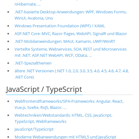
nHibernate, …
.NET-basierte Desktop-Anwendungen: WPF, Windows Forms,
WinUI, Avalonia, Uno
Windows Presentation Foundation (WPF) / XAML
ASP.NET Core: MVC, Razor Pages, WebAPI, SignalR und Blazor
.NET-Mobilanwendungen: MAUI, Xamarin, UWP/WinRT
Verteilte Systeme, Webservices, SOA, REST und Microservices
mit .NET: ASP.NET WebAPI, WCF, OData, …
.NET-Spezialthemen
ältere .NET Versionen (.NET 1.0, 2.0, 3.0, 3.5, 4.0, 4.5, 4.6, 4.7, 4.8,
.NET Core)
JavaScript / TypeScript
Webfrontendframeworks/SPA-Frameworks: Angular, React,
Vue.js, Svelte, RxJS, Blazor, …
Webtechniken/Webstandards: HTML, CSS, JavaScript,
TypeScript, Webframeworks
JavaScript/TypeScript
Moderne Webanwendungen mit HTML5 und JavaScript