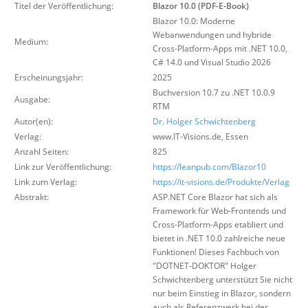
Titel der Veröffentlichung:
Blazor 10.0 (PDF-E-Book)
Über uns
Blazor 10.0: Moderne
Suche
Webanwendungen und hybride
Medium:
Cross-Platform-Apps mit .NET 10.0,
C# 14.0 und Visual Studio 2026
Erscheinungsjahr:
2025
Buchversion 10.7 zu .NET 10.0.9
Ausgabe:
RTM
Autor(en):
Dr. Holger Schwichtenberg
Verlag:
www.IT-Visions.de
,
Essen
Anzahl Seiten:
825
Link zur Veröffentlichung:
https://leanpub.com/Blazor10
Link zum Verlag:
https://it-visions.de/Produkte/Verlag
Abstrakt:
ASP.NET Core Blazor hat sich als
Framework für Web-Frontends und
Cross-Platform-Apps etabliert und
bietet in .NET 10.0 zahlreiche neue
Funktionen! Dieses Fachbuch von
"DOTNET-DOKTOR" Holger
Schwichtenberg unterstützt Sie nicht
nur beim Einstieg in Blazor, sondern
auch als Referenzwerk bei der