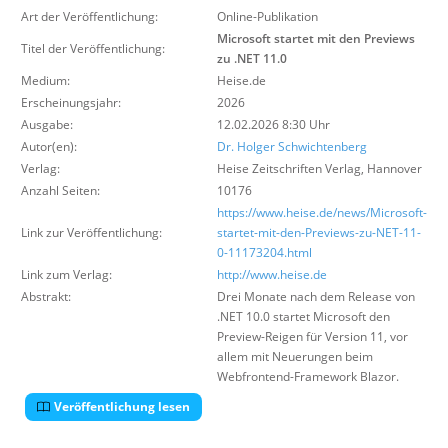
Über uns
Art der Veröffentlichung:
Online-Publikation
Microsoft startet mit den Previews
Titel der Veröffentlichung:
Suche
zu .NET 11.0
Medium:
Heise.de
Erscheinungsjahr:
2026
Ausgabe:
12.02.2026 8:30 Uhr
Autor(en):
Dr. Holger Schwichtenberg
Verlag:
Heise Zeitschriften Verlag
,
Hannover
Anzahl Seiten:
10176
https://www.heise.de/news/Microsoft-
Link zur Veröffentlichung:
startet-mit-den-Previews-zu-NET-11-
0-11173204.html
Link zum Verlag:
http://www.heise.de
Abstrakt:
Drei Monate nach dem Release von
.NET 10.0 startet Microsoft den
Preview-Reigen für Version 11, vor
allem mit Neuerungen beim
Webfrontend-Framework Blazor.
Veröffentlichung lesen