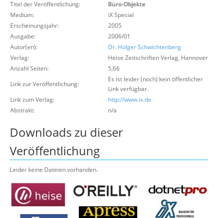
Titel der Veröffentlichung:
Büro-Objekte
Über uns
Medium:
iX Special
Suche
Erscheinungsjahr:
2005
Ausgabe:
2006/01
Autor(en):
Dr. Holger Schwichtenberg
Verlag:
Heise Zeitschriften Verlag
,
Hannover
Anzahl Seiten:
5,66
Es ist leider (noch) kein öffentlicher
Link zur Veröffentlichung:
Link verfügbar.
Link zum Verlag:
http://www.ix.de
Abstrakt:
n/a
Downloads zu dieser
Veröffentlichung
Leider keine Dateien vorhanden.