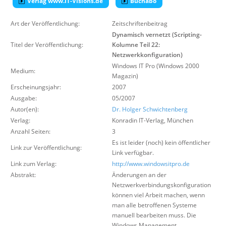
Verlag www.IT-Visions.de
Buchabo
Über uns
Art der Veröffentlichung:
Zeitschriftenbeitrag
Suche
Dynamisch vernetzt (Scripting-
Titel der Veröffentlichung:
Kolumne Teil 22:
Netzwerkkonfiguration)
Windows IT Pro (Windows 2000
Medium:
Magazin)
Erscheinungsjahr:
2007
Ausgabe:
05/2007
Autor(en):
Dr. Holger Schwichtenberg
Verlag:
Konradin IT-Verlag
,
München
Anzahl Seiten:
3
Es ist leider (noch) kein öffentlicher
Link zur Veröffentlichung:
Link verfügbar.
Link zum Verlag:
http://www.windowsitpro.de
Abstrakt:
Änderungen an der
Netzwerkverbindungskonfiguration
können viel Arbeit machen, wenn
man alle betroffenen Systeme
manuell bearbeiten muss. Die
Windows Management