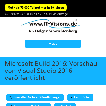
Mehr als 75.000 Teilnehmer in 30 Jahren
0201/649590-0
(Mo-Fr 9-16 Uhr)
Anfrage
MENU
Start
Microsoft Build 2016: Vorschau
Themen
von Visual Studio 2016
veröffentlicht
Beratung
Individuelle Schulungen
Offene Seminare
Liste aller Fachveröffentlichungen
Fachbücher
Wissen