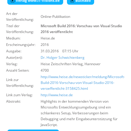
Verlag www.IT-Visions.de
Buchabo
Über uns
Art der
Suche
Online-Publikation
Veröffentlichung:
Titel der
Microsoft Build 2016: Vorschau von Visual Studio
Veröffentlichung:
2016 veröffentlicht
Medium:
Heise.de
Erscheinungsjahr:
2016
Ausgabe:
31.03.2016 07:15 Uhr
Autor(en):
Dr. Holger Schwichtenberg
Verlag:
Heise Zeitschriften Verlag
,
Hannover
Anzahl Seiten:
4700
http://www.heise.de/newsticker/meldung/Microsoft-
Link zur
Build-2016-Vorschau-von-Visual-Studio-2016-
Veröffentlichung:
veroeffentlicht-3158425.html
Link zum Verlag:
http://www.heise.de
Abstrakt:
Highlights in der kommenden Version von
Microsofts Entwicklungsumgebung sind ein
schlankeres Setup, Verbesserungen beim
Debugging und mehr Eingabeunterstützung für
JavaScript.