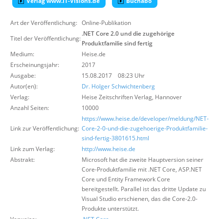
Verlag www.IT-Visions.de
Buchabo
Über uns
Art der Veröffentlichung:
Online-Publikation
Suche
.NET Core 2.0 und die zugehörige
Titel der Veröffentlichung:
Produktfamilie sind fertig
Medium:
Heise.de
Erscheinungsjahr:
2017
Ausgabe:
15.08.2017 08:23 Uhr
Autor(en):
Dr. Holger Schwichtenberg
Verlag:
Heise Zeitschriften Verlag
,
Hannover
Anzahl Seiten:
10000
https://www.heise.de/developer/meldung/NET-
Link zur Veröffentlichung:
Core-2-0-und-die-zugehoerige-Produktfamilie-
sind-fertig-3801615.html
Link zum Verlag:
http://www.heise.de
Abstrakt:
Microsoft hat die zweite Hauptversion seiner
Core-Produktfamilie mit .NET Core, ASP.NET
Core und Entity Framework Core
bereitgestellt. Parallel ist das dritte Update zu
Visual Studio erschienen, das die Core-2.0-
Produkte unterstützt.