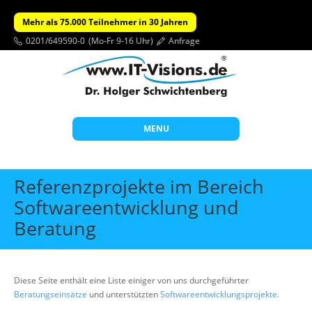
Mehr als 75.000 Teilnehmer in 30 Jahren
0201/649590-0
(Mo-Fr 9-16 Uhr)
Anfrage
MENU
Start
Referenzprojekte im Bereich
Themen
Softwareentwicklung und
Beratung
Beratung
Individuelle Schulungen
Offene Seminare
Diese Seite enthält eine Liste einiger von uns durchgeführter
Beratungseinsätze
und unterstützten
Softwareentwicklungsprojekte
.
Wissen