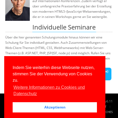
auf internationalen Konferenzen. Zudem verfügt er
über umfangreiche Praxiserfahrung bei der Erstellung
von modernen HTML5-/JavaScript-Webanwendungen,
die er in seinen Workshops gerne an Sie weitergibt.
Individuelle Seminare
Über die hier genannten Schulungsmodule hinaus können wir eine
Schulung für Sie individuell gestalten. Auch Zusammenstellungen von
Web-Client-Themen (HTML, CSS, Webframeworks) mit Web-Server-
Themen (z.B. ASP.NET, PHP, JSP/JSF, node.js) sind möglich. Rufen Sie uns
an unter
0201/649590-0
oder nutzen Sie unser Anfrageformular für ein
maßgeschneidertes, unverbindliches Angebot:
Indem Sie weiterhin diese Webseite nutzen,
Anfrage für ein Firmenseminar (Vor-Ort bei Ihnen oder Online)
stimmen Sie der Verwendung von Cookies
zu Angular
zu.
Weitere Informationen zu Cookies und
Datenschutz
© 1996-2026
www.IT-Visions.de
-
Dr. Holger Schwichtenberg
v6.11
START
SUCHE
TAG CLOUD
SITEMAP
KONTAKT
Akzeptieren
IMPRESSUM
RECHTLICHES