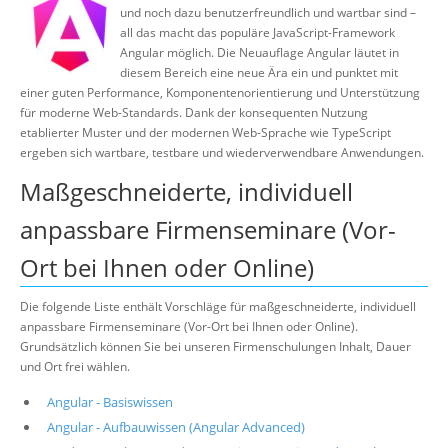
und noch dazu benutzerfreundlich und wartbar sind –
Über uns
all das macht das populäre JavaScript-Framework
Suche
Angular möglich. Die Neuauflage Angular läutet in
diesem Bereich eine neue Ära ein und punktet mit
einer guten Performance, Komponentenorientierung und Unterstützung
für moderne Web-Standards. Dank der konsequenten Nutzung
etablierter Muster und der modernen Web-Sprache wie TypeScript
ergeben sich wartbare, testbare und wiederverwendbare Anwendungen.
Maßgeschneiderte, individuell
anpassbare Firmenseminare (Vor-
Ort bei Ihnen oder Online)
Die folgende Liste enthält Vorschläge für maßgeschneiderte, individuell
anpassbare Firmenseminare (Vor-Ort bei Ihnen oder Online).
Grundsätzlich können Sie bei unseren Firmenschulungen Inhalt, Dauer
und Ort frei wählen.
Angular - Basiswissen
Angular - Aufbauwissen (Angular Advanced)