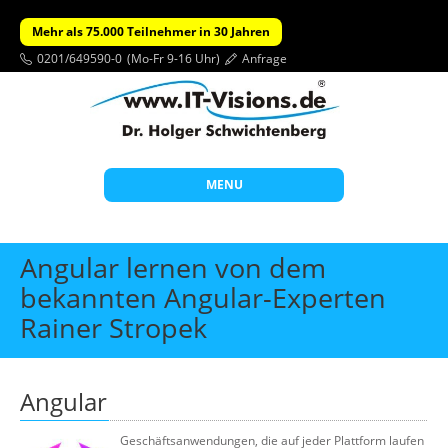
Mehr als 75.000 Teilnehmer in 30 Jahren
0201/649590-0
(Mo-Fr 9-16 Uhr)
Anfrage
MENU
Start
Angular lernen von dem
Themen
bekannten Angular-Experten
Rainer Stropek
Beratung
Individuelle Schulungen
Offene Seminare
Angular
Wissen
Geschäftsanwendungen, die auf jeder Plattform laufen