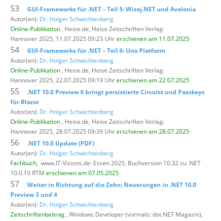
53
GUI-Frameworks für .NET – Teil 5: Wisej.NET und Avalonia
Autor(en):
Dr. Holger Schwichtenberg
Online-Publikation
, Heise.de,
Heise Zeitschriften Verlag:
Hannover 2025, 11.07.2025 09:23 Uhr
erschienen am 11.07.2025
54
GUI-Frameworks für .NET – Teil 6: Uno Platform
Autor(en):
Dr. Holger Schwichtenberg
Online-Publikation
, Heise.de,
Heise Zeitschriften Verlag:
Hannover 2025, 22.07.2025 09:19 Uhr
erschienen am 22.07.2025
55
.NET 10.0 Preview 6 bringt persistierte Circuits und Passkeys
für Blazor
Autor(en):
Dr. Holger Schwichtenberg
Online-Publikation
, Heise.de,
Heise Zeitschriften Verlag:
Hannover 2025, 28.07.2025 09:39 Uhr
erschienen am 28.07.2025
56
.NET 10.0 Update (PDF)
Autor(en):
Dr. Holger Schwichtenberg
Fachbuch
,
www.IT-Visions.de: Essen 2025, Buchversion 10.32 zu .NET
10.0.10 RTM
erschienen am 07.05.2025
57
Weiter in Richtung auf die Zehn: Neuerungen in .NET 10.0
Preview 3 und 4
Autor(en):
Dr. Holger Schwichtenberg
Zeitschriftenbeitrag
, Windows Developer (vormals: dot.NET Magazin),