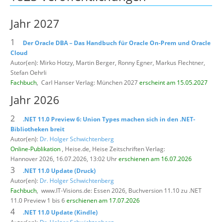
Jahr 2027
1
Der Oracle DBA – Das Handbuch für Oracle On-Prem und Oracle
Cloud
Autor(en): Mirko Hotzy, Martin Berger, Ronny Egner, Markus Flechtner,
Stefan Oehrli
Fachbuch
,
Carl Hanser Verlag: München 2027
erscheint am 15.05.2027
Jahr 2026
2
.NET 11.0 Preview 6: Union Types machen sich in den .NET-
Bibliotheken breit
Autor(en):
Dr. Holger Schwichtenberg
Online-Publikation
, Heise.de,
Heise Zeitschriften Verlag:
Hannover 2026, 16.07.2026, 13:02 Uhr
erschienen am 16.07.2026
3
.NET 11.0 Update (Druck)
Autor(en):
Dr. Holger Schwichtenberg
Fachbuch
,
www.IT-Visions.de: Essen 2026, Buchversion 11.10 zu .NET
11.0 Preview 1 bis 6
erschienen am 17.07.2026
4
.NET 11.0 Update (Kindle)