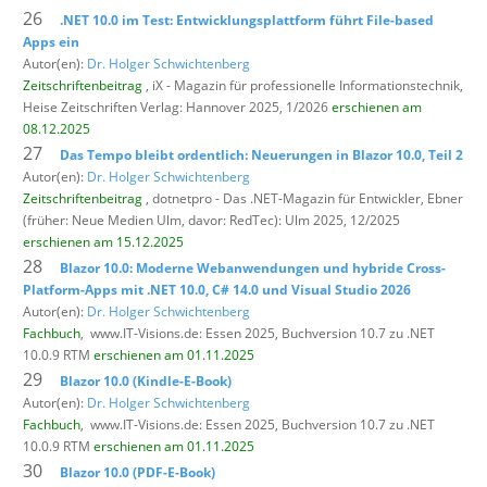
26
.NET 10.0 im Test: Entwicklungsplattform führt File-based
Apps ein
Autor(en):
Dr. Holger Schwichtenberg
Zeitschriftenbeitrag
, iX - Magazin für professionelle Informationstechnik,
Heise Zeitschriften Verlag: Hannover 2025, 1/2026
erschienen am
08.12.2025
27
Das Tempo bleibt ordentlich: Neuerungen in Blazor 10.0, Teil 2
Autor(en):
Dr. Holger Schwichtenberg
Zeitschriftenbeitrag
, dotnetpro - Das .NET-Magazin für Entwickler,
Ebner
(früher: Neue Medien Ulm, davor: RedTec): Ulm 2025, 12/2025
erschienen am 15.12.2025
28
Blazor 10.0: Moderne Webanwendungen und hybride Cross-
Platform-Apps mit .NET 10.0, C# 14.0 und Visual Studio 2026
Autor(en):
Dr. Holger Schwichtenberg
Fachbuch
,
www.IT-Visions.de: Essen 2025, Buchversion 10.7 zu .NET
10.0.9 RTM
erschienen am 01.11.2025
29
Blazor 10.0 (Kindle-E-Book)
Autor(en):
Dr. Holger Schwichtenberg
Fachbuch
,
www.IT-Visions.de: Essen 2025, Buchversion 10.7 zu .NET
10.0.9 RTM
erschienen am 01.11.2025
30
Blazor 10.0 (PDF-E-Book)