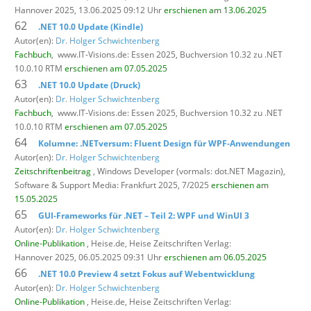
Hannover 2025, 13.06.2025 09:12 Uhr
erschienen am 13.06.2025
62
.NET 10.0 Update (Kindle)
Autor(en):
Dr. Holger Schwichtenberg
Fachbuch
,
www.IT-Visions.de: Essen 2025, Buchversion 10.32 zu .NET
10.0.10 RTM
erschienen am 07.05.2025
63
.NET 10.0 Update (Druck)
Autor(en):
Dr. Holger Schwichtenberg
Fachbuch
,
www.IT-Visions.de: Essen 2025, Buchversion 10.32 zu .NET
10.0.10 RTM
erschienen am 07.05.2025
64
Kolumne: .NETversum: Fluent Design für WPF-Anwendungen
Autor(en):
Dr. Holger Schwichtenberg
Zeitschriftenbeitrag
, Windows Developer (vormals: dot.NET Magazin),
Software & Support Media: Frankfurt 2025, 7/2025
erschienen am
15.05.2025
65
GUI-Frameworks für .NET – Teil 2: WPF und WinUI 3
Autor(en):
Dr. Holger Schwichtenberg
Online-Publikation
, Heise.de,
Heise Zeitschriften Verlag:
Hannover 2025, 06.05.2025 09:31 Uhr
erschienen am 06.05.2025
66
.NET 10.0 Preview 4 setzt Fokus auf Webentwicklung
Autor(en):
Dr. Holger Schwichtenberg
Online-Publikation
, Heise.de,
Heise Zeitschriften Verlag: