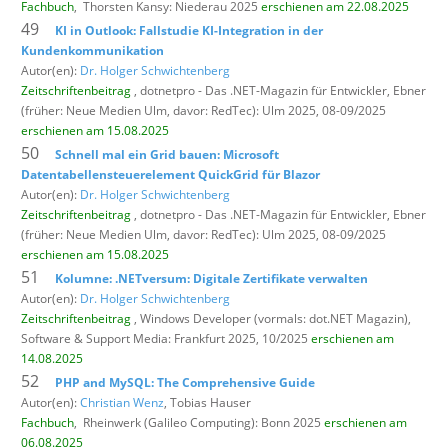
Fachbuch
,
Thorsten Kansy: Niederau 2025
erschienen am 22.08.2025
49
KI in Outlook: Fallstudie KI-Integration in der
Kundenkommunikation
Autor(en):
Dr. Holger Schwichtenberg
Zeitschriftenbeitrag
, dotnetpro - Das .NET-Magazin für Entwickler,
Ebner
(früher: Neue Medien Ulm, davor: RedTec): Ulm 2025, 08-09/2025
erschienen am 15.08.2025
50
Schnell mal ein Grid bauen: Microsoft
Datentabellensteuerelement QuickGrid für Blazor
Autor(en):
Dr. Holger Schwichtenberg
Zeitschriftenbeitrag
, dotnetpro - Das .NET-Magazin für Entwickler,
Ebner
(früher: Neue Medien Ulm, davor: RedTec): Ulm 2025, 08-09/2025
erschienen am 15.08.2025
51
Kolumne: .NETversum: Digitale Zertifikate verwalten
Autor(en):
Dr. Holger Schwichtenberg
Zeitschriftenbeitrag
, Windows Developer (vormals: dot.NET Magazin),
Software & Support Media: Frankfurt 2025, 10/2025
erschienen am
14.08.2025
52
PHP and MySQL: The Comprehensive Guide
Autor(en):
Christian Wenz
, Tobias Hauser
Fachbuch
,
Rheinwerk (Galileo Computing): Bonn 2025
erschienen am
06.08.2025