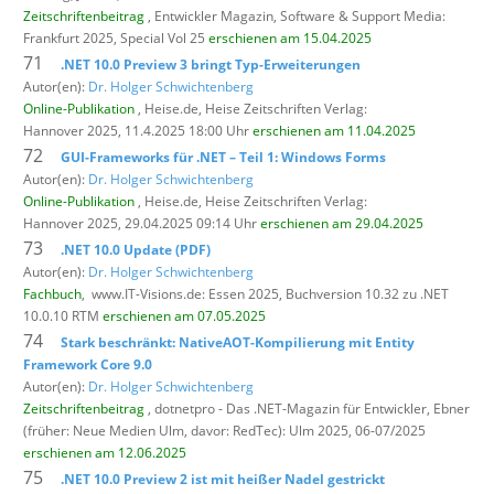
Zeitschriftenbeitrag
, Entwickler Magazin,
Software & Support Media:
Frankfurt 2025, Special Vol 25
erschienen am 15.04.2025
71
.NET 10.0 Preview 3 bringt Typ-Erweiterungen
Autor(en):
Dr. Holger Schwichtenberg
Online-Publikation
, Heise.de,
Heise Zeitschriften Verlag:
Hannover 2025, 11.4.2025 18:00 Uhr
erschienen am 11.04.2025
72
GUI-Frameworks für .NET – Teil 1: Windows Forms
Autor(en):
Dr. Holger Schwichtenberg
Online-Publikation
, Heise.de,
Heise Zeitschriften Verlag:
Hannover 2025, 29.04.2025 09:14 Uhr
erschienen am 29.04.2025
73
.NET 10.0 Update (PDF)
Autor(en):
Dr. Holger Schwichtenberg
Fachbuch
,
www.IT-Visions.de: Essen 2025, Buchversion 10.32 zu .NET
10.0.10 RTM
erschienen am 07.05.2025
74
Stark beschränkt: NativeAOT-Kompilierung mit Entity
Framework Core 9.0
Autor(en):
Dr. Holger Schwichtenberg
Zeitschriftenbeitrag
, dotnetpro - Das .NET-Magazin für Entwickler,
Ebner
(früher: Neue Medien Ulm, davor: RedTec): Ulm 2025, 06-07/2025
erschienen am 12.06.2025
75
.NET 10.0 Preview 2 ist mit heißer Nadel gestrickt