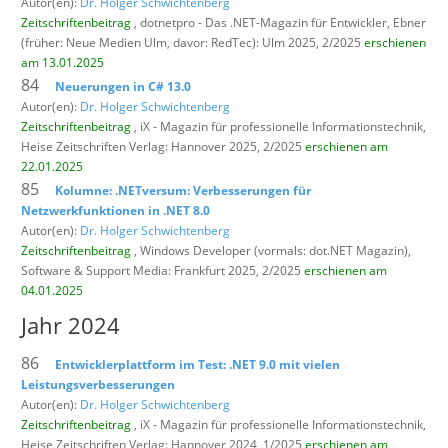
Autor(en):
Dr. Holger Schwichtenberg
Zeitschriftenbeitrag
, dotnetpro - Das .NET-Magazin für Entwickler,
Ebner
(früher: Neue Medien Ulm, davor: RedTec): Ulm 2025, 2/2025
erschienen
am 13.01.2025
84
Neuerungen in C# 13.0
Autor(en):
Dr. Holger Schwichtenberg
Zeitschriftenbeitrag
, iX - Magazin für professionelle Informationstechnik,
Heise Zeitschriften Verlag: Hannover 2025, 2/2025
erschienen am
22.01.2025
85
Kolumne: .NETversum: Verbesserungen für
Netzwerkfunktionen in .NET 8.0
Autor(en):
Dr. Holger Schwichtenberg
Zeitschriftenbeitrag
, Windows Developer (vormals: dot.NET Magazin),
Software & Support Media: Frankfurt 2025, 2/2025
erschienen am
04.01.2025
Jahr 2024
86
Entwicklerplattform im Test: .NET 9.0 mit vielen
Leistungsverbesserungen
Autor(en):
Dr. Holger Schwichtenberg
Zeitschriftenbeitrag
, iX - Magazin für professionelle Informationstechnik,
Heise Zeitschriften Verlag: Hannover 2024, 1/2025
erschienen am