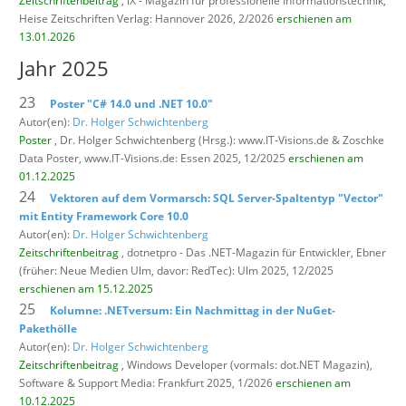
Zeitschriftenbeitrag
, iX - Magazin für professionelle Informationstechnik,
Heise Zeitschriften Verlag: Hannover 2026, 2/2026
erschienen am
13.01.2026
Jahr 2025
23
Poster "C# 14.0 und .NET 10.0"
Autor(en):
Dr. Holger Schwichtenberg
Poster
, Dr. Holger Schwichtenberg (Hrsg.): www.IT-Visions.de & Zoschke
Data Poster,
www.IT-Visions.de: Essen 2025, 12/2025
erschienen am
01.12.2025
24
Vektoren auf dem Vormarsch: SQL Server-Spaltentyp "Vector"
mit Entity Framework Core 10.0
Autor(en):
Dr. Holger Schwichtenberg
Zeitschriftenbeitrag
, dotnetpro - Das .NET-Magazin für Entwickler,
Ebner
(früher: Neue Medien Ulm, davor: RedTec): Ulm 2025, 12/2025
erschienen am 15.12.2025
25
Kolumne: .NETversum: Ein Nachmittag in der NuGet-
Pakethölle
Autor(en):
Dr. Holger Schwichtenberg
Zeitschriftenbeitrag
, Windows Developer (vormals: dot.NET Magazin),
Software & Support Media: Frankfurt 2025, 1/2026
erschienen am
10.12.2025