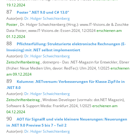
19.12.2024
87
Poster ".NET 9.0 und C# 13.0"
Autor(en):
Dr. Holger Schwichtenberg
Poster
, Dr. Holger Schwichtenberg (Hrsg.): www.IT-Visions.de & Zoschke
Data Poster,
www.IT-Visions.de: Essen 2024, 12/2024
erschienen am
01.12.2024
88
Pflichterfüllung: Strukturierte elektronische Rechnungen (E-
Invoicing) mit .NET selbst implementiert
Autor(en):
Dr. Holger Schwichtenberg
Zeitschriftenbeitrag
, dotnetpro - Das .NET-Magazin für Entwickler,
Ebner
(früher: Neue Medien Ulm, davor: RedTec): Ulm 2024, 1/2025
erschienen
am 09.12.2024
89
Kolumne: .NETversum: Verbesserungen für Klasse ZipFile in
.NET 8.0
Autor(en):
Dr. Holger Schwichtenberg
Zeitschriftenbeitrag
, Windows Developer (vormals: dot.NET Magazin),
Software & Support Media: Frankfurt 2024, 1/2025
erschienen am
04.12.2024
90
AOT für SignalR und viele kleinere Neuerungen: Neuerungen
in .NET 9.0 Preview 5 bis 7 – Teil 2
Autor(en):
Dr. Holger Schwichtenberg