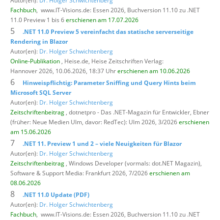
Autor(en):
Dr. Holger Schwichtenberg
Fachbuch
,
www.IT-Visions.de: Essen 2026, Buchversion 11.10 zu .NET
11.0 Preview 1 bis 6
erschienen am 17.07.2026
5
.NET 11.0 Preview 5 vereinfacht das statische serverseitige
Rendering in Blazor
Autor(en):
Dr. Holger Schwichtenberg
Online-Publikation
, Heise.de,
Heise Zeitschriften Verlag:
Hannover 2026, 10.06.2026, 18:37 Uhr
erschienen am 10.06.2026
6
Hinweispflichtig: Parameter Sniffing und Query Hints beim
Microsoft SQL Server
Autor(en):
Dr. Holger Schwichtenberg
Zeitschriftenbeitrag
, dotnetpro - Das .NET-Magazin für Entwickler,
Ebner
(früher: Neue Medien Ulm, davor: RedTec): Ulm 2026, 3/2026
erschienen
am 15.06.2026
7
.NET 11. Preview 1 und 2 – viele Neuigkeiten für Blazor
Autor(en):
Dr. Holger Schwichtenberg
Zeitschriftenbeitrag
, Windows Developer (vormals: dot.NET Magazin),
Software & Support Media: Frankfurt 2026, 7/2026
erschienen am
08.06.2026
8
.NET 11.0 Update (PDF)
Autor(en):
Dr. Holger Schwichtenberg
Fachbuch
,
www.IT-Visions.de: Essen 2026, Buchversion 11.10 zu .NET