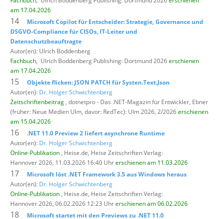
Fachbuch
,
Ulrich Boddenberg Publishing: Dortmund 2026
erschienen
am 17.04.2026
14
Microsoft Copilot für Entscheider: Strategie, Governance und
DSGVO-Compliance für CISOs, IT-Leiter und
Datenschutzbeauftragte
Autor(en): Ulrich Boddenberg
Fachbuch
,
Ulrich Boddenberg Publishing: Dortmund 2026
erschienen
am 17.04.2026
15
Objekte flicken: JSON PATCH für Systen.Text.Json
Autor(en):
Dr. Holger Schwichtenberg
Zeitschriftenbeitrag
, dotnetpro - Das .NET-Magazin für Entwickler,
Ebner
(früher: Neue Medien Ulm, davor: RedTec): Ulm 2026, 2/2026
erschienen
am 15.04.2026
16
.NET 11.0 Preview 2 liefert asynchrone Runtime
Autor(en):
Dr. Holger Schwichtenberg
Online-Publikation
, Heise.de,
Heise Zeitschriften Verlag:
Hannover 2026, 11.03.2026 16:40 Uhr
erschienen am 11.03.2026
17
Microsoft löst .NET Framework 3.5 aus Windows heraus
Autor(en):
Dr. Holger Schwichtenberg
Online-Publikation
, Heise.de,
Heise Zeitschriften Verlag:
Hannover 2026, 06.02.2026 12:23 Uhr
erschienen am 06.02.2026
18
Microsoft startet mit den Previews zu .NET 11.0