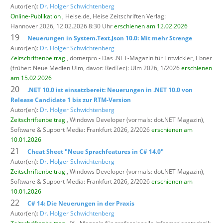
Autor(en):
Dr. Holger Schwichtenberg
Online-Publikation
, Heise.de,
Heise Zeitschriften Verlag:
Hannover 2026, 12.02.2026 8:30 Uhr
erschienen am 12.02.2026
19
Neuerungen in System.Text.Json 10.0: Mit mehr Strenge
Autor(en):
Dr. Holger Schwichtenberg
Zeitschriftenbeitrag
, dotnetpro - Das .NET-Magazin für Entwickler,
Ebner
(früher: Neue Medien Ulm, davor: RedTec): Ulm 2026, 1/2026
erschienen
am 15.02.2026
20
.NET 10.0 ist einsatzbereit: Neuerungen in .NET 10.0 von
Release Candidate 1 bis zur RTM-Version
Autor(en):
Dr. Holger Schwichtenberg
Zeitschriftenbeitrag
, Windows Developer (vormals: dot.NET Magazin),
Software & Support Media: Frankfurt 2026, 2/2026
erschienen am
10.01.2026
21
Cheat Sheet "Neue Sprachfeatures in C# 14.0"
Autor(en):
Dr. Holger Schwichtenberg
Zeitschriftenbeitrag
, Windows Developer (vormals: dot.NET Magazin),
Software & Support Media: Frankfurt 2026, 2/2026
erschienen am
10.01.2026
22
C# 14: Die Neuerungen in der Praxis
Autor(en):
Dr. Holger Schwichtenberg