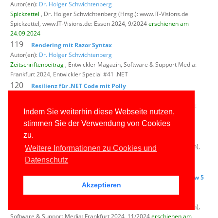
Autor(en):
Dr. Holger Schwichtenberg
Spickzettel
, Dr. Holger Schwichtenberg (Hrsg.): www.IT-Visions.de
Spickzettel,
www.IT-Visions.de: Essen 2024, 9/2024
erschienen am
24.09.2024
119
Rendering mit Razor Syntax
Autor(en):
Dr. Holger Schwichtenberg
Zeitschriftenbeitrag
, Entwickler Magazin,
Software & Support Media:
Frankfurt 2024, Entwickler Special #41 .NET
120
Resilienz für .NET Code mit Polly
Autor(en):
Dr. Holger Schwichtenberg
Zeitschriftenbeitrag
, Entwickler Magazin,
Software & Support Media:
Indem Sie weiterhin diese Webseite nutzen,
Frankfurt 2024, Entwickler Special #41 .NET
stimmen Sie der Verwendung von Cookies
121
F# Cheat Sheet
zu.
Autor(en): Oliver Sturm und
Dr. Holger Schwichtenberg
Zeitschriftenbeitrag
, Windows Developer (vormals: dot.NET Magazin),
Weitere Informationen zu Cookies und
Software & Support Media: Frankfurt 2024, 11/2024
erschienen am
Datenschutz
04.10.2024
122
Viele kleine Neuerungen: Neuerungen in .NET 9.0 Preview 5
Akzeptieren
bis 7 – Teil 1
Autor(en):
Dr. Holger Schwichtenberg
Zeitschriftenbeitrag
, Windows Developer (vormals: dot.NET Magazin),
Software & Support Media: Frankfurt 2024, 11/2024
erschienen am