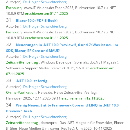
Autor(en):
Dr. Holger Schwichtenberg
Fachbuch
,
www.IT-Visions.de: Essen 2025, Buchversion 10.7 zu .NET
10.0.9 RTM
erschienen am 01.11.2025
31
Blazor 10.0 (PDF-E-Book)
Autor(en):
Dr. Holger Schwichtenberg
Fachbuch
,
www.IT-Visions.de: Essen 2025, Buchversion 10.7 zu .NET
10.0.9 RTM
erschienen am 01.11.2025
32
Neuerungen in .NET 10.0 Preview 5, 6 und 7: Was ist neu im
SDK, Blazor, EF Core und MAUI?
Autor(en):
Dr. Holger Schwichtenberg
Zeitschriftenbeitrag
, Windows Developer (vormals: dot.NET Magazin),
Software & Support Media: Frankfurt 2025, 12/2025
erschienen am
07.11.2025
33
.NET 10.0 ist fertig
Autor(en):
Dr. Holger Schwichtenberg
Online-Publikation
, Heise.de,
Heise Zeitschriften Verlag:
Hannover 2025, 12.11.2025 09:11
erschienen am 12.11.2025
34
Wenig Neues: Entity Framework Core und LINQ in .NET 10.0
Preview 1 bis 6
Autor(en):
Dr. Holger Schwichtenberg
Zeitschriftenbeitrag
, dotnetpro - Das .NET-Magazin für Entwickler,
Ebner
(früher: Neue Medien Ulm, davor: RedTec): Ulm 2025, 10-11/2025