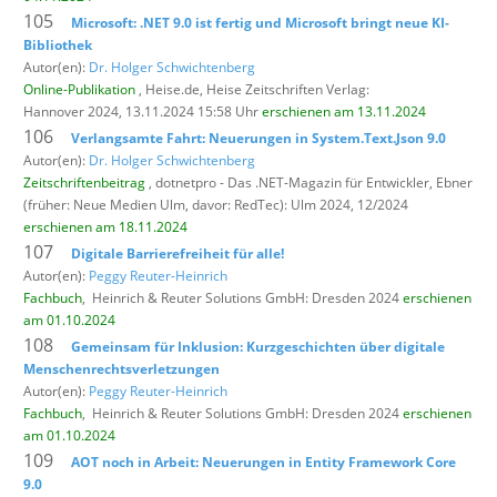
105
Microsoft: .NET 9.0 ist fertig und Microsoft bringt neue KI-
Bibliothek
Autor(en):
Dr. Holger Schwichtenberg
Online-Publikation
, Heise.de,
Heise Zeitschriften Verlag:
Hannover 2024, 13.11.2024 15:58 Uhr
erschienen am 13.11.2024
106
Verlangsamte Fahrt: Neuerungen in System.Text.Json 9.0
Autor(en):
Dr. Holger Schwichtenberg
Zeitschriftenbeitrag
, dotnetpro - Das .NET-Magazin für Entwickler,
Ebner
(früher: Neue Medien Ulm, davor: RedTec): Ulm 2024, 12/2024
erschienen am 18.11.2024
107
Digitale Barrierefreiheit für alle!
Autor(en):
Peggy Reuter-Heinrich
Fachbuch
,
Heinrich & Reuter Solutions GmbH: Dresden 2024
erschienen
am 01.10.2024
108
Gemeinsam für Inklusion: Kurzgeschichten über digitale
Menschenrechtsverletzungen
Autor(en):
Peggy Reuter-Heinrich
Fachbuch
,
Heinrich & Reuter Solutions GmbH: Dresden 2024
erschienen
am 01.10.2024
109
AOT noch in Arbeit: Neuerungen in Entity Framework Core
9.0