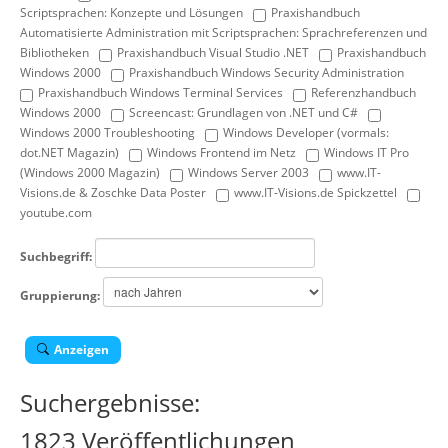
Scriptsprachen: Konzepte und Lösungen
Praxishandbuch
Automatisierte Administration mit Scriptsprachen: Sprachreferenzen und
Bibliotheken
Praxishandbuch Visual Studio .NET
Praxishandbuch
Windows 2000
Praxishandbuch Windows Security Administration
Praxishandbuch Windows Terminal Services
Referenzhandbuch
Windows 2000
Screencast: Grundlagen von .NET und C#
Windows 2000 Troubleshooting
Windows Developer (vormals:
dot.NET Magazin)
Windows Frontend im Netz
Windows IT Pro
(Windows 2000 Magazin)
Windows Server 2003
www.IT-
Visions.de & Zoschke Data Poster
www.IT-Visions.de Spickzettel
youtube.com
Suchbegriff:
Gruppierung:
Anzeigen
Suchergebnisse:
1823 Veröffentlichungen