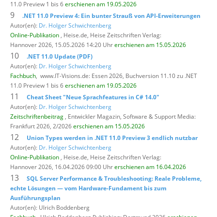
11.0 Preview 1 bis 6
erschienen am 19.05.2026
9
.NET 11.0 Preview 4: Ein bunter Strauß von API-Erweiterungen
Autor(en):
Dr. Holger Schwichtenberg
Online-Publikation
, Heise.de,
Heise Zeitschriften Verlag:
Hannover 2026, 15.05.2026 14:20 Uhr
erschienen am 15.05.2026
10
.NET 11.0 Update (PDF)
Autor(en):
Dr. Holger Schwichtenberg
Fachbuch
,
www.IT-Visions.de: Essen 2026, Buchversion 11.10 zu .NET
11.0 Preview 1 bis 6
erschienen am 19.05.2026
11
Cheat Sheet "Neue Sprachfeatures in C# 14.0"
Autor(en):
Dr. Holger Schwichtenberg
Zeitschriftenbeitrag
, Entwickler Magazin,
Software & Support Media:
Frankfurt 2026, 2/2026
erschienen am 15.05.2026
12
Union Types werden in .NET 11.0 Preview 3 endlich nutzbar
Autor(en):
Dr. Holger Schwichtenberg
Online-Publikation
, Heise.de,
Heise Zeitschriften Verlag:
Hannover 2026, 16.04.2026 09:00 Uhr
erschienen am 16.04.2026
13
SQL Server Performance & Troubleshooting: Reale Probleme,
echte Lösungen — vom Hardware-Fundament bis zum
Ausführungsplan
Autor(en): Ulrich Boddenberg