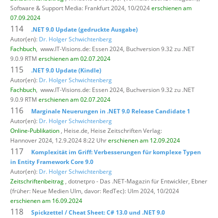
Software & Support Media: Frankfurt 2024, 10/2024
erschienen am
07.09.2024
114
.NET 9.0 Update (gedruckte Ausgabe)
Autor(en):
Dr. Holger Schwichtenberg
Fachbuch
,
www.IT-Visions.de: Essen 2024, Buchversion 9.32 zu .NET
9.0.9 RTM
erschienen am 02.07.2024
115
.NET 9.0 Update (Kindle)
Autor(en):
Dr. Holger Schwichtenberg
Fachbuch
,
www.IT-Visions.de: Essen 2024, Buchversion 9.32 zu .NET
9.0.9 RTM
erschienen am 02.07.2024
116
Marginale Neuerungen in .NET 9.0 Release Candidate 1
Autor(en):
Dr. Holger Schwichtenberg
Online-Publikation
, Heise.de,
Heise Zeitschriften Verlag:
Hannover 2024, 12.9.2024 8:22 Uhr
erschienen am 12.09.2024
117
Komplexität im Griff: Verbesserungen für komplexe Typen
in Entity Framework Core 9.0
Autor(en):
Dr. Holger Schwichtenberg
Zeitschriftenbeitrag
, dotnetpro - Das .NET-Magazin für Entwickler,
Ebner
(früher: Neue Medien Ulm, davor: RedTec): Ulm 2024, 10/2024
erschienen am 16.09.2024
118
Spickzettel / Cheat Sheet: C# 13.0 und .NET 9.0