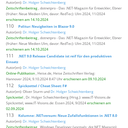
Autor(en):
Dr. Holger Schwichtenberg
Zeitschriftenbeitrag
, dotnetpro - Das .NET-Magazin für Entwickler,
Ebner
(früher: Neue Medien Ulm, davor: RedTec): Ulm 2024, 11/2024
erschienen am 14.10.2024
110
Politur: Neuigkeiten in Blazor 9.0
Autor(en):
Dr. Holger Schwichtenberg
Zeitschriftenbeitrag
, dotnetpro - Das .NET-Magazin für Entwickler,
Ebner
(früher: Neue Medien Ulm, davor: RedTec): Ulm 2024, 11/2024
erschienen am 14.10.2024
111
.NET 9.0 Release Candidate ist reif für den produktiven
Einsatz
Autor(en):
Dr. Holger Schwichtenberg
Online-Publikation
, Heise.de,
Heise Zeitschriften Verlag:
Hannover 2024, 9.10.2024 8:47 Uhr
erschienen am 09.10.2024
112
Spickzettel / Cheat Sheet: F#
Autor(en): Oliver Sturm und
Dr. Holger Schwichtenberg
Spickzettel
, Dr. Holger Schwichtenberg (Hrsg.): www.IT-Visions.de
Spickzettel,
www.IT-Visions.de: Essen 2024, 9/2024
erschienen am
02.09.2024
113
Kolumne: .NETversum: Neue Zufallsfunktionen in .NET 8.0
Autor(en):
Dr. Holger Schwichtenberg
Zeitschriftenbeitrag
, Windows Developer (vormals: dot.NET Magazin),