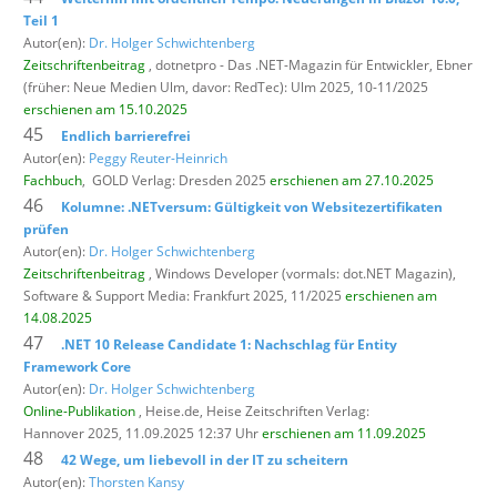
Teil 1
Autor(en):
Dr. Holger Schwichtenberg
Zeitschriftenbeitrag
, dotnetpro - Das .NET-Magazin für Entwickler,
Ebner
(früher: Neue Medien Ulm, davor: RedTec): Ulm 2025, 10-11/2025
erschienen am 15.10.2025
45
Endlich barrierefrei
Autor(en):
Peggy Reuter-Heinrich
Fachbuch
,
GOLD Verlag: Dresden 2025
erschienen am 27.10.2025
46
Kolumne: .NETversum: Gültigkeit von Websitezertifikaten
prüfen
Autor(en):
Dr. Holger Schwichtenberg
Zeitschriftenbeitrag
, Windows Developer (vormals: dot.NET Magazin),
Software & Support Media: Frankfurt 2025, 11/2025
erschienen am
14.08.2025
47
.NET 10 Release Candidate 1: Nachschlag für Entity
Framework Core
Autor(en):
Dr. Holger Schwichtenberg
Online-Publikation
, Heise.de,
Heise Zeitschriften Verlag:
Hannover 2025, 11.09.2025 12:37 Uhr
erschienen am 11.09.2025
48
42 Wege, um liebevoll in der IT zu scheitern
Autor(en):
Thorsten Kansy