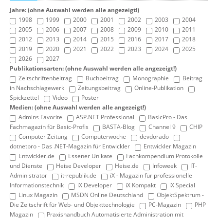
Jahre: (ohne Auswahl werden alle angezeigt!)
1998
1999
2000
2001
2002
2003
2004
2005
2006
2007
2008
2009
2010
2011
2012
2013
2014
2015
2016
2017
2018
2019
2020
2021
2022
2023
2024
2025
2026
2027
Publikationsarten: (ohne Auswahl werden alle angezeigt!)
Zeitschriftenbeitrag
Buchbeitrag
Monographie
Beitrag
in Nachschlagewerk
Zeitungsbeitrag
Online-Publikation
Spickzettel
Video
Poster
Medien: (ohne Auswahl werden alle angezeigt!)
Admins Favorite
ASP.NET Professional
BasicPro - Das
Fachmagazin für Basic-Profis
BASTA-Blog
Channel 9
CHIP
Computer Zeitung
Computerwoche
devdorado
dotnetpro - Das .NET-Magazin für Entwickler
Entwickler Magazin
Entwickler.de
Essener Unikate
Fachkompendium Protokolle
und Dienste
Heise Developer
Heise.de
Infoweek
IT-
Administrator
it-republik.de
iX - Magazin für professionelle
Informationstechnik
iX Developer
iX Kompakt
iX Special
Linux Magazin
MSDN Online Deutschland
ObjektSpektrum -
Die Zeitschrift für Web- und Objekttechnologie
PC-Magazin
PHP
Magazin
Praxishandbuch Automatisierte Administration mit