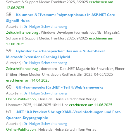
Software & Support Media: Frankfurt 2025, 8/2025
erschienen am
12.06.2025
58
Kolumne: .NETversum: Polymorphismus in ASP.NET Core
SignalR-Hubs
Autor(en):
Dr. Holger Schwichtenberg
Zeitschriftenbeitrag
, Windows Developer (vormals: dot.NET Magazin),
Software & Support Media: Frankfurt 2025, 9/2025
erschienen am
12.06.2025
59
Hybrider Zwischenspeicher: Das neue NuGet-Paket
Microsoft.Extensions.Caching.Hybrid
Autor(en):
Dr. Holger Schwichtenberg
Zeitschriftenbeitrag
, dotnetpro - Das .NET-Magazin für Entwickler,
Ebner
(früher: Neue Medien Ulm, davor: RedTec): Ulm 2025, 04-05/2025
erschienen am 14.04.2025
60
GUI-Frameworks für .NET – Teil 4: Webframeworks
Autor(en):
Dr. Holger Schwichtenberg
Online-Publikation
, Heise.de,
Heise Zeitschriften Verlag:
Hannover 2025, 11.06.2025 10:11 Uhr
erschienen am 11.06.2025
61
.NET 10.0 Preview 5 bringt XAML-Vereinfachungen und Post-
Quanten-Kryptographie
Autor(en):
Dr. Holger Schwichtenberg
Online-Publikation
, Heise.de,
Heise Zeitschriften Verlag: