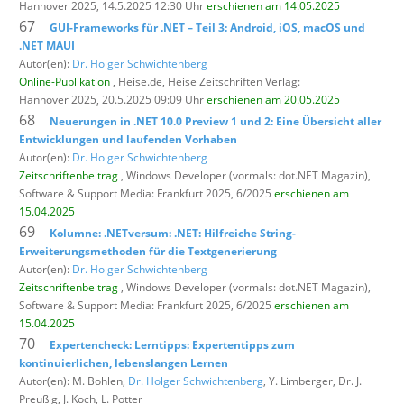
Hannover 2025, 14.5.2025 12:30 Uhr
erschienen am 14.05.2025
67
GUI-Frameworks für .NET – Teil 3: Android, iOS, macOS und
.NET MAUI
Autor(en):
Dr. Holger Schwichtenberg
Online-Publikation
, Heise.de,
Heise Zeitschriften Verlag:
Hannover 2025, 20.5.2025 09:09 Uhr
erschienen am 20.05.2025
68
Neuerungen in .NET 10.0 Preview 1 und 2: Eine Übersicht aller
Entwicklungen und laufenden Vorhaben
Autor(en):
Dr. Holger Schwichtenberg
Zeitschriftenbeitrag
, Windows Developer (vormals: dot.NET Magazin),
Software & Support Media: Frankfurt 2025, 6/2025
erschienen am
15.04.2025
69
Kolumne: .NETversum: .NET: Hilfreiche String-
Erweiterungsmethoden für die Textgenerierung
Autor(en):
Dr. Holger Schwichtenberg
Zeitschriftenbeitrag
, Windows Developer (vormals: dot.NET Magazin),
Software & Support Media: Frankfurt 2025, 6/2025
erschienen am
15.04.2025
70
Expertencheck: Lerntipps: Expertentipps zum
kontinuierlichen, lebenslangen Lernen
Autor(en): M. Bohlen,
Dr. Holger Schwichtenberg
, Y. Limberger, Dr. J.
Preußig, J. Koch, L. Potter