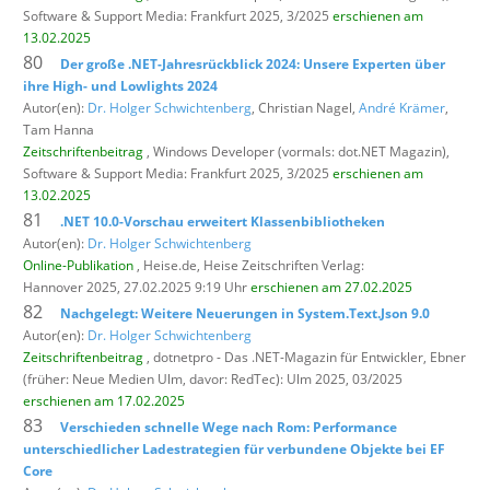
Software & Support Media: Frankfurt 2025, 3/2025
erschienen am
13.02.2025
80
Der große .NET-Jahresrückblick 2024: Unsere Experten über
ihre High- und Lowlights 2024
Autor(en):
Dr. Holger Schwichtenberg
, Christian Nagel,
André Krämer
,
Tam Hanna
Zeitschriftenbeitrag
, Windows Developer (vormals: dot.NET Magazin),
Software & Support Media: Frankfurt 2025, 3/2025
erschienen am
13.02.2025
81
.NET 10.0-Vorschau erweitert Klassenbibliotheken
Autor(en):
Dr. Holger Schwichtenberg
Online-Publikation
, Heise.de,
Heise Zeitschriften Verlag:
Hannover 2025, 27.02.2025 9:19 Uhr
erschienen am 27.02.2025
82
Nachgelegt: Weitere Neuerungen in System.Text.Json 9.0
Autor(en):
Dr. Holger Schwichtenberg
Zeitschriftenbeitrag
, dotnetpro - Das .NET-Magazin für Entwickler,
Ebner
(früher: Neue Medien Ulm, davor: RedTec): Ulm 2025, 03/2025
erschienen am 17.02.2025
83
Verschieden schnelle Wege nach Rom: Performance
unterschiedlicher Ladestrategien für verbundene Objekte bei EF
Core