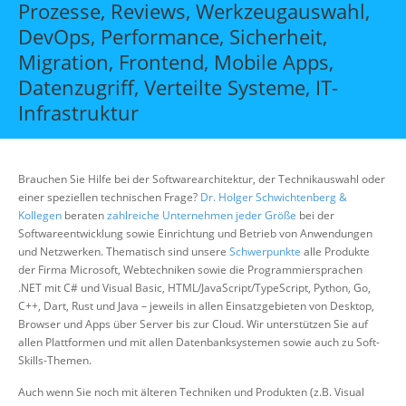
Prozesse, Reviews, Werkzeugauswahl,
Über uns
DevOps, Performance, Sicherheit,
Suche
Migration, Frontend, Mobile Apps,
Datenzugriff, Verteilte Systeme, IT-
Infrastruktur
Brauchen Sie Hilfe bei der Softwarearchitektur, der Technikauswahl oder
einer speziellen technischen Frage?
Dr. Holger Schwichtenberg &
Kollegen
beraten
zahlreiche Unternehmen jeder Größe
bei der
Softwareentwicklung sowie Einrichtung und Betrieb von Anwendungen
und Netzwerken. Thematisch sind unsere
Schwerpunkte
alle Produkte
der Firma Microsoft, Webtechniken sowie die Programmiersprachen
.NET mit C# und Visual Basic, HTML/JavaScript/TypeScript, Python, Go,
C++, Dart, Rust und Java – jeweils in allen Einsatzgebieten von Desktop,
Browser und Apps über Server bis zur Cloud. Wir unterstützen Sie auf
allen Plattformen und mit allen Datenbanksystemen sowie auch zu Soft-
Skills-Themen.
Auch wenn Sie noch mit älteren Techniken und Produkten (z.B. Visual