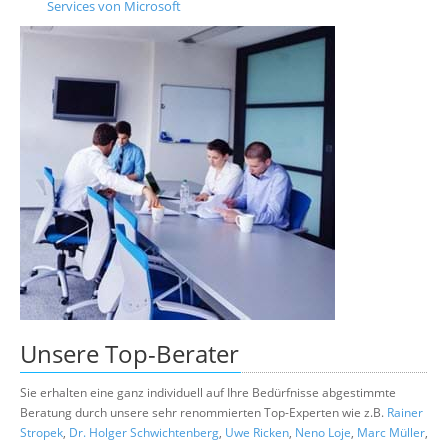
Services von Microsoft
Unsere
Top-Berater
Sie erhalten eine ganz individuell auf Ihre Bedürfnisse abgestimmte
Beratung durch unsere sehr renommierten Top-Experten wie z.B.
Rainer
Stropek
,
Dr. Holger Schwichtenberg
,
Uwe Ricken
,
Neno Loje
,
Marc Müller
,