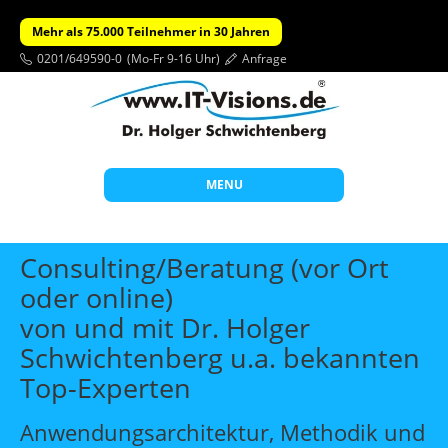
Mehr als 75.000 Teilnehmer in 30 Jahren
0201/649590-0
(Mo-Fr 9-16 Uhr)
Anfrage
MENU
Start
Consulting/Beratung (vor Ort
Themen
oder online)
von und mit Dr. Holger
Beratung
Schwichtenberg u.a. bekannten
Individuelle Schulungen
Top-Experten
Offene Seminare
Anwendungsarchitektur, Methodik und
Wissen