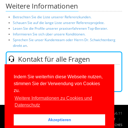
Weitere Informationen
Betrachten Sie die Liste unserer Referenzkunden.
Schauen Sie auf die lange Liste unserer Referenzprojekte.
Lesen Sie die Profile unserer praxiserfahrenen Top-Berater.
Informieren Sie sich über unsere Konditionen.
Sprechen Sie unser Kundenteam oder Herrn Dr. Schwichtenberg
direkt an
.
Kontakt für alle Fragen
Telefon:
0201/649590-0
(Mo-Fr 9-16 Uhr)
E-Mail:
Indem Sie weiterhin diese Webseite nutzen,
stimmen Sie der Verwendung von Cookies
Kontaktformular
zu.
Weitere Informationen zu Cookies und
Datenschutz
© 1996-2026
www.IT-Visions.de
-
Dr. Holger Schwichtenberg
v6.11
START
SUCHE
TAG CLOUD
SITEMAP
KONTAKT
Akzeptieren
IMPRESSUM
RECHTLICHES