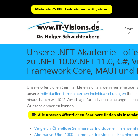
Mehr als 75.000 Teilnehmer in 30 Jahren
Start
Unsere .NET-Akademie - off
zu .NET 10.0/.NET 11.0, C#, 
Framework Core, MAUI und P
Unsere öffentlichen Seminar bieten sich an, wenn nur eine oder
unsere
individuellen, firmeninternen Individualschulungen
(bei I
hinaus haben wir 1042 Vorschläge für Individualschulungen in 
Wünsche anpassen können.
Alle unseren öffentlichen Seminare finden als intera
Vergleich: Öffentliche Seminare vs. individuelle Firmensemi
Alternative: Über 1000 Themen als individuelle firmeninter