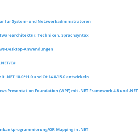
nar für System- und Netzwerkadministratoren
Softwarearchitektur, Techniken, Sprachsyntax
ndows-Desktop-Anwendungen
 .NET/C#
t .NET 10.0/11.0 und C# 14.0/15.0 entwickeln
 Presentation Foundation (WPF) mit .NET Framework 4.8 und .NET 
tenbankprogrammierung/OR-Mapping in .NET