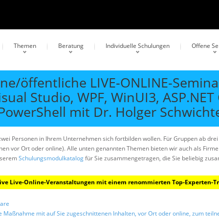
Themen
Beratung
Individuelle Schulungen
Offene S
ene/öffentliche LIVE-ONLINE-Semina
Visual Studio, WPF, WinUI3, ASP.NET
owerShell mit Dr. Holger Schwicht
 zwei Personen in Ihrem Unternehmen sich fortbilden wollen. Für Gruppen ab drei
hnen vor Ort oder online). Alle unten genannten Themen bieten wir auch als Fir
unserem
Schulungsmodulkatalog
für Sie zusammengetragen, die Sie beliebig zus
ktive Live-Online-Veranstaltungen mit einem renommierten Top-Experten-Tra
nare
ne Maßnahme mit auf Sie zugeschnittenen Inhalten, vor Ort oder online, zum te