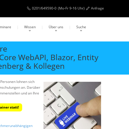
0201/649590-0
(Mo-Fr 9-16 Uhr)
Anfrage
eminare
Wissen
Über uns
Suche
re
 Core WebAPI, Blazor, Entity
enberg & Kollegen
 Personen lohnen sich
menschulungen an. Darüber
ammenstellen und an Ihre
iner statt!
ilnehmerunabhängigen