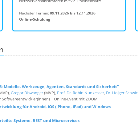
Netzwerkadministratoren mit viel Praxiseinsatz!
Nächster Termin:
09.11.2026 bis 12.11.2026
Online-Schulung
in
6: Modelle, Werkzeuge, Agenten, Standards und Sicherheit"
MVP),
Gregor Biswanger
(MVP),
Prof. Dr. Robin Nunkesser
,
Dr. Holger Schwi
 Softwareentwickler(innen) | Online-Event mit ZOOM
Entwicklung für Android, iOS (iPhone, iPad) und Windows
rteilte Systeme, REST und Microservices