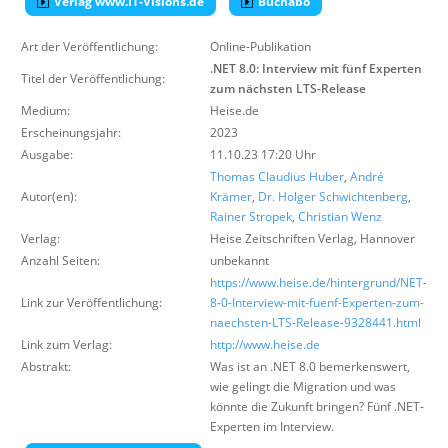
Verlag www.IT-Visions.de
Buchabo
Über uns
Art der Veröffentlichung:
Online-Publikation
Suche
.NET 8.0: Interview mit fünf Experten
Titel der Veröffentlichung:
zum nächsten LTS-Release
Medium:
Heise.de
Erscheinungsjahr:
2023
Ausgabe:
11.10.23 17:20 Uhr
Thomas Claudius Huber
,
André
Autor(en):
Krämer
,
Dr. Holger Schwichtenberg
,
Rainer Stropek
,
Christian Wenz
Verlag:
Heise Zeitschriften Verlag
,
Hannover
Anzahl Seiten:
unbekannt
https://www.heise.de/hintergrund/NET-
Link zur Veröffentlichung:
8-0-Interview-mit-fuenf-Experten-zum-
naechsten-LTS-Release-9328441.html
Link zum Verlag:
http://www.heise.de
Abstrakt:
Was ist an .NET 8.0 bemerkenswert,
wie gelingt die Migration und was
könnte die Zukunft bringen? Fünf .NET-
Experten im Interview.