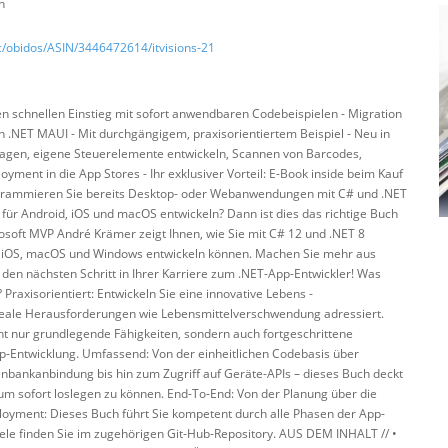
n
/obidos/ASIN/3446472614/itvisions-21
den schnellen Einstieg mit sofort anwendbaren Codebeispielen - Migration
.NET MAUI - Mit durchgängigem, praxisorientiertem Beispiel - Neu in
lagen, eigene Steuerelemente entwickeln, Scannen von Barcodes,
oyment in die App Stores - Ihr exklusiver Vorteil: E-Book inside beim Kauf
grammieren Sie bereits Desktop- oder Webanwendungen mit C# und .NET
ür Android, iOS und macOS entwickeln? Dann ist dies das richtige Buch
rosoft MVP André Krämer zeigt Ihnen, wie Sie mit C# 12 und .NET 8
d, iOS, macOS und Windows entwickeln können. Machen Sie mehr aus
den nächsten Schritt in Ihrer Karriere zum .NET-App-Entwickler! Was
 Praxisorientiert: Entwickeln Sie eine innovative Lebens -
 reale Herausforderungen wie Lebensmittelverschwendung adressiert.
cht nur grundlegende Fähigkeiten, sondern auch fortgeschrittene
-Entwicklung. Umfassend: Von der einheitlichen Codebasis über
bankanbindung bis hin zum Zugriff auf Geräte-APIs – dieses Buch deckt
 um sofort loslegen zu können. End-To-End: Von der Planung über die
loyment: Dieses Buch führt Sie kompetent durch alle Phasen der App-
iele finden Sie im zugehörigen Git-Hub-Repository. AUS DEM INHALT // •