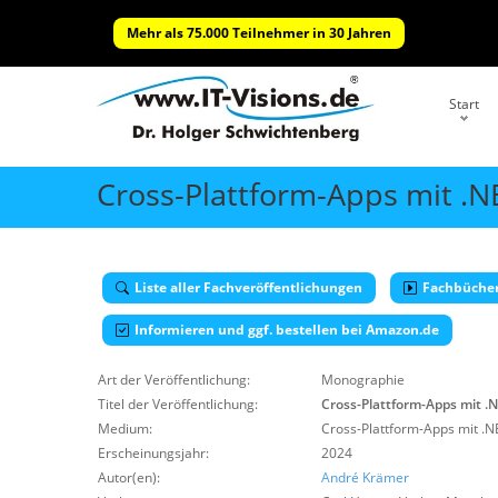
Mehr als 75.000 Teilnehmer in 30 Jahren
Start
Cross-Plattform-Apps mit .
Liste aller Fachveröffentlichungen
Fachbüche
Informieren und ggf. bestellen bei Amazon.de
Art der Veröffentlichung:
Monographie
Titel der Veröffentlichung:
Cross-Plattform-Apps mit .
Medium:
Cross-Plattform-Apps mit .
Erscheinungsjahr:
2024
Autor(en):
André Krämer