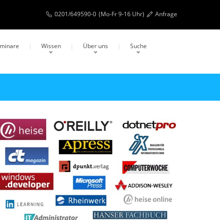
0201/649590-0
(Mo-Fr 9-16 Uhr)
Anfrage
eminare
Wissen
Über uns
Suche