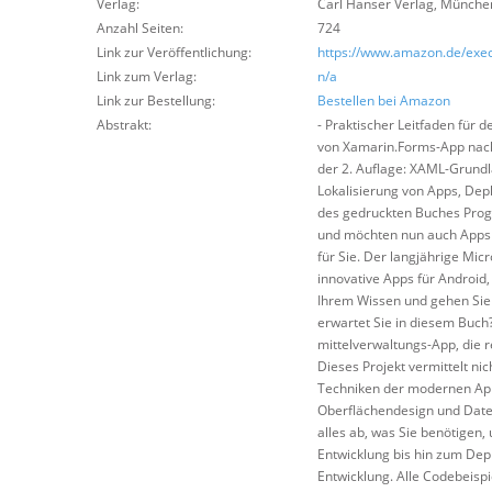
Verlag:
Carl Hanser Verlag
,
Münche
Anzahl Seiten:
724
Link zur Veröffentlichung:
https://www.amazon.de/exec
Link zum Verlag:
n/a
Link zur Bestellung:
Bestellen bei Amazon
Abstrakt:
- Praktischer Leitfaden für 
von Xamarin.Forms-App nach 
der 2. Auflage: XAML-Grund
Lokalisierung von Apps, Depl
des gedruckten Buches Pro
und möchten nun auch Apps f
für Sie. Der langjährige Mic
innovative Apps für Androi
Ihrem Wissen und gehen Sie 
erwartet Sie in diesem Buch?
mittelverwaltungs-App, die
Dieses Projekt vermittelt ni
Techniken der modernen App
Oberflächendesign und Daten
alles ab, was Sie benötigen,
Entwicklung bis hin zum Dep
Entwicklung. Alle Codebeisp