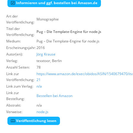
Informieren und ggf. bestellen bei Amazon.de
Über uns
Suche
Art der
Monographie
Veröffentlichung:
Titel der
Pug – Die Template-Engine für node.js
Veröffentlichung:
Medium:
Pug – Die Template-Engine für node.js
Erscheinungsjahr:
2016
Autor(en):
Jörg Krause
Verlag:
texxtoor
,
Berlin
Anzahl Seiten:
78
Link zur
https://www.amazon.de/exec/obidos/ASIN/1540679470/itvi
Veröffentlichung:
21
Link zum Verlag:
n/a
Link zur
Bestellen bei Amazon
Bestellung:
Abstrakt:
n/a
Verweise:
node.js
Veröffentlichung lesen