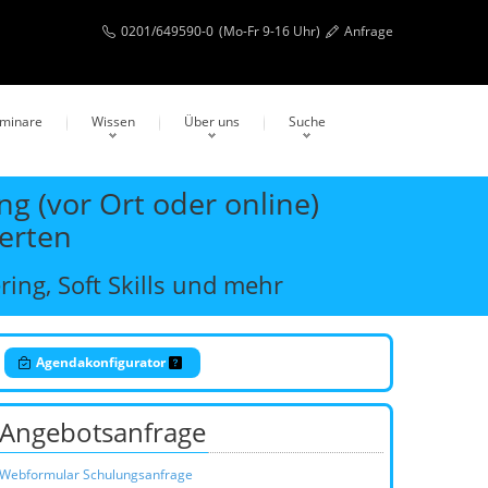
0201/649590-0
(Mo-Fr 9-16 Uhr)
Anfrage
eminare
Wissen
Über uns
Suche
g (vor Ort oder online)
erten
ing, Soft Skills und mehr
Agendakonfigurator
Angebotsanfrage
Webformular Schulungsanfrage