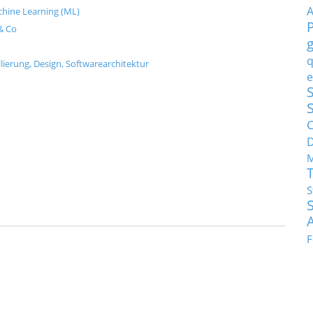
Machine Learning (ML)
& Co
q
ierung, Design, Softwarearchitektur
e
S
C
M
S
F