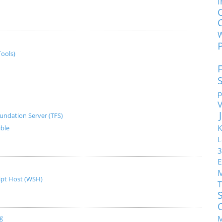
I
ools)
p
undation Server (TFS)
K
ible
L
3
E
ript Host (WSH)
T
g
M