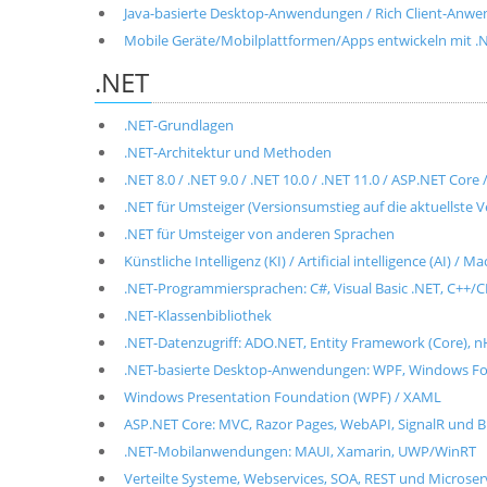
Java-basierte Desktop-Anwendungen / Rich Client-Anwen
Mobile Geräte/Mobilplattformen/Apps entwickeln mit .NET
.NET
.NET-Grundlagen
.NET-Architektur und Methoden
.NET 8.0 / .NET 9.0 / .NET 10.0 / .NET 11.0 / ASP.NET Cor
.NET für Umsteiger (Versionsumstieg auf die aktuellste V
.NET für Umsteiger von anderen Sprachen
Künstliche Intelligenz (KI) / Artificial intelligence (AI) / 
.NET-Programmiersprachen: C#, Visual Basic .NET, C++/CL
.NET-Klassenbibliothek
.NET-Datenzugriff: ADO.NET, Entity Framework (Core), n
.NET-basierte Desktop-Anwendungen: WPF, Windows For
Windows Presentation Foundation (WPF) / XAML
ASP.NET Core: MVC, Razor Pages, WebAPI, SignalR und B
.NET-Mobilanwendungen: MAUI, Xamarin, UWP/WinRT
Verteilte Systeme, Webservices, SOA, REST und Microse