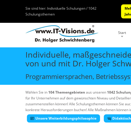
Sie sind hier:
Individuelle Schulungen / 1042
Meh
Schulungsthemen
Jah
Start
Individuelle, maßgeschneide
von und mit Dr. Holger Sch
Programmiersprachen, Betriebssyst
Wählen Sie in
104 Themengebieten
aus unseren
1042 Schulu
für Ihr Unternehmen auf dem gewünschten Niveau und Detaillie
zusammenstellen können! Alle Schulungsthemen können Sie auc
konkrete Herausforderungen buchen! Alle Maßnahmen können in Ih
Unsere Weiterbildungsphilosophie
Didaktisc