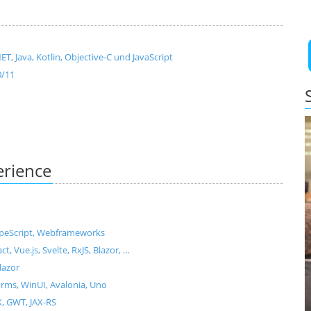
, Java, Kotlin, Objective-C und JavaScript
0/11
erience
ypeScript, Webframeworks
Vue.js, Svelte, RxJS, Blazor, …
lazor
ms, WinUI, Avalonia, Uno
X, GWT, JAX-RS