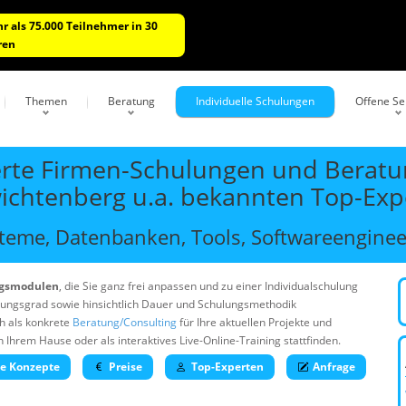
r als 75.000 Teilnehmer in 30
ren
Themen
Beratung
Individuelle Schulungen
Offene S
rte Firmen-Schulungen und Beratun
wichtenberg u.a. bekannten Top-Exp
eme, Datenbanken, Tools, Softwareengineer
ngsmodulen
, die Sie ganz frei anpassen und zu einer Individualschulung
rungsgrad sowie hinsichtlich Dauer und Schulungsmethodik
h als konkrete
Beratung/Consulting
für Ihre aktuellen Projekte und
rem Hause oder als interaktives Live-Online-Training stattfinden.
he Konzepte
Preise
Top-Experten
Anfrage