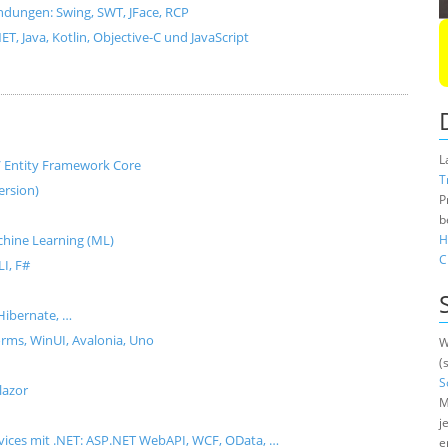
dungen: Swing, SWT, JFace, RCP
, Java, Kotlin, Objective-C und JavaScript
L
e / Entity Framework Core
T
ersion)
P
b
Machine Learning (ML)
H
C
I, F#
Hibernate, …
ms, WinUI, Avalonia, Uno
W
(
S
lazor
M
j
rvices mit .NET: ASP.NET WebAPI, WCF, OData, …
e