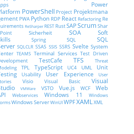
Power
Apps
PowerShell
Platform
Projektmana
Project
gement
Python
React
PWA
RDP
Re
Refactoring
Scrum
SAP
uirements
Rust
Shar
REST
ReSharper
SOA
Soft
Sicherheit
Point
SQL
kills
SQL
Spring
Server
Svelte
System
SSAS
SSRS
SQLCLR
SSIS
enter
Terminal Services
Test Driven
TEAMS
TFS
TestCafe
Development
Threat
TypeScript
Unit
TPL
UML
UC4
odeling
Testing
User Experience
Usability
User
Visual
Visio
Visual Basic
tories
Studio
Vue.js
Web
VSTO
WCF
VMWare
API
Windows 11
Webservices
Windows
XAML
WPF
Windows Server
XML
orms
WinUI