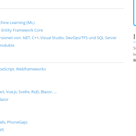
Machine Learning (ML)
e / Entity Framework Core
ersionen von .NET, C++, Visual Studio, DevOps/TFS und SQL Server
produkte
S
b
M
ypeScript, Webframeworks
Vue.js, Svelte, RxJS, Blazor, …
lazor
ils, PhoneGap)
AWS