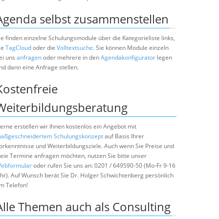
Agenda selbst zusammenstellen
ie finden einzelne Schulungsmodule über die Kategorieliste links,
ie
TagCloud
oder die
Volltextsuche
. Sie können Module einzeln
ei uns
anfragen
oder mehrere in den
Agendakonfigurator
legen
nd dann eine Anfrage stellen.
Kostenfreie
Weiterbildungsberatung
erne erstellen wir Ihnen kostenlos ein Angebot mit
aßgeschneidertem Schulungskonzept
auf Basis Ihrer
orkenntnisse und Weiterbildungsziele. Auch wenn Sie Preise und
reie Termine anfragen möchten, nutzen Sie bitte unser
ebformular
oder rufen Sie uns an: 0201 / 649590-50 (Mo-Fr 9-16
hr). Auf Wunsch berät Sie Dr. Holger Schwichtenberg persönlich
m Telefon!
Alle Themen auch als Consulting