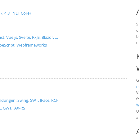
.7, 4.8, .NET Core)
S
d
b
Vue.js, Svelte, RxJS, Blazor, …
u
ypeScript, Webframeworks
G
m
V
f
dungen: Swing, SWT, JFace, RCP
W
X, GWT, JAX-RS
U
a