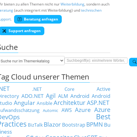
ir bieten zu allen Themen nicht nur
Weiterbildung
, sondern auch
eratung
(auch integriert mit Weiterbildung) und
technischen
upport
.
Beratung anfragen
Support anfragen
Suche
Tag Cloud unserer Themen
.NET
Active
.NET Core
Agil
ADO.NET
Android
irectory
ALM
Android
Architektur
Angular
ASP.NET
tudio
Ansible
Azure
Azure
AWS
ufwandsschätzung
Automic
Best
DevOps
Practices
Blazor
BPMN
Bu
Bootstrap
BizTalk
iness