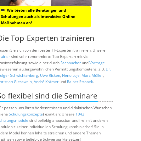
Wir bieten alle Beratungen und
Schulungen auch als interaktive Online-
Maßnahmen an!
Die Top-Experten trainieren
assen Sie sich von den besten IT-Experten trainieren: Unsere
rainer
sind sehr renommierte Top-Experten mit viel
raxixserfahrung sowie einer durch
Fachbücher
und
Vorträge
ewiesenen außergewöhnlichen Vermittlungskompetenz, z.B.
Dr.
olger Schwichtenberg
,
Uwe Ricken
,
Neno Loje
,
Marc Müller
,
hristian Giesswein
,
André Krämer
und
Rainer Stropek
.
So flexibel sind die Seminare
ir passen uns Ihren Vorkenntnissen und didaktischen Wünschen
siehe
Schulungskonzepte
) exakt an: Unsere
1042
chulungsmodule
sind beliebig anpassbar und frei mit anderen
odulen zu einer individuellen Schulung kombinierbar! Sie in
edem Modul können Inhalte streichen und andere Themen
rgänzen sowie beliebige Schwerpunkte setzen!