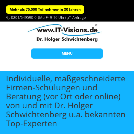
Mehr als 75.000 Teilnehmer in 30 Jahren
0201/649590-0
(Mo-Fr 9-16 Uhr)
Anfrage
MENU
Start
Individuelle, maßgeschneiderte
Themen
Firmen-Schulungen und
Beratung (vor Ort oder online)
Beratung
von und mit Dr. Holger
Individuelle Schulungen
Schwichtenberg u.a. bekannten
Offene Seminare
Top-Experten
Wissen