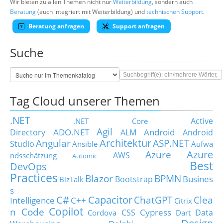
Wir bieten zu allen Themen nicht nur
Weiterbildung
, sondern auch
Beratung
(auch integriert mit Weiterbildung) und
technischen Support
.
Beratung anfragen
Support anfragen
Suche
Tag Cloud unserer Themen
.NET
Active
.NET Core
Agil
ADO.NET
Android
Directory
ALM
Android
Architektur
Angular
ASP.NET
Studio
Ansible
Aufwa
Azure
Azure
AWS
ndsschätzung
Automic
Best
DevOps
Practices
Blazor
BPMN
Busines
Bootstrap
BizTalk
s
C#
Capacitor
ChatGPT
Clea
Intelligence
C++
Citrix
Copilot
n Code
Cypress
CSS
Data
Cordova
Dart