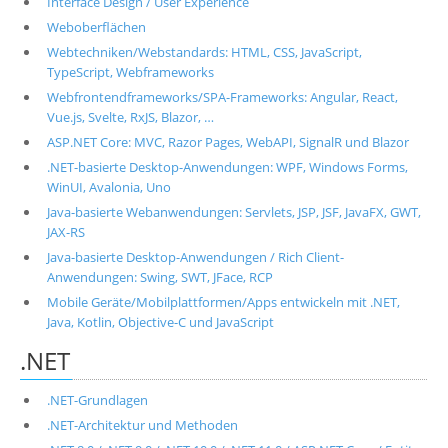
Interface Design / User Experience
Weboberflächen
Webtechniken/Webstandards: HTML, CSS, JavaScript,
TypeScript, Webframeworks
Webfrontendframeworks/SPA-Frameworks: Angular, React,
Vue.js, Svelte, RxJS, Blazor, …
ASP.NET Core: MVC, Razor Pages, WebAPI, SignalR und Blazor
.NET-basierte Desktop-Anwendungen: WPF, Windows Forms,
WinUI, Avalonia, Uno
Java-basierte Webanwendungen: Servlets, JSP, JSF, JavaFX, GWT,
JAX-RS
Java-basierte Desktop-Anwendungen / Rich Client-
Anwendungen: Swing, SWT, JFace, RCP
Mobile Geräte/Mobilplattformen/Apps entwickeln mit .NET,
Java, Kotlin, Objective-C und JavaScript
.NET
.NET-Grundlagen
.NET-Architektur und Methoden