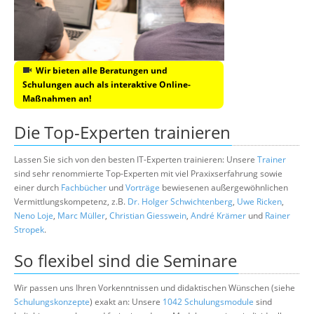
Wir bieten alle Beratungen und
Schulungen auch als interaktive Online-
Maßnahmen an!
Die Top-Experten trainieren
Lassen Sie sich von den besten IT-Experten trainieren: Unsere
Trainer
sind sehr renommierte Top-Experten mit viel Praxixserfahrung sowie
einer durch
Fachbücher
und
Vorträge
bewiesenen außergewöhnlichen
Vermittlungskompetenz, z.B.
Dr. Holger Schwichtenberg
,
Uwe Ricken
,
Neno Loje
,
Marc Müller
,
Christian Giesswein
,
André Krämer
und
Rainer
Stropek
.
So flexibel sind die Seminare
Wir passen uns Ihren Vorkenntnissen und didaktischen Wünschen (siehe
Schulungskonzepte
) exakt an: Unsere
1042 Schulungsmodule
sind