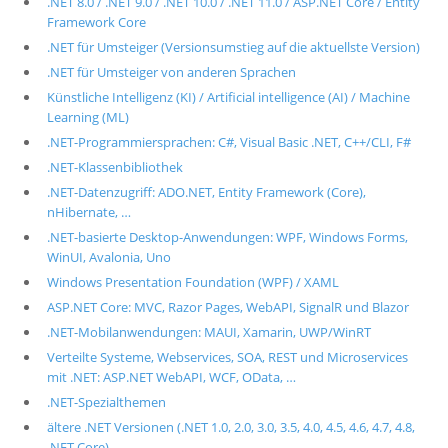
.NET 8.0 / .NET 9.0 / .NET 10.0 / .NET 11.0 / ASP.NET Core / Entity
Framework Core
.NET für Umsteiger (Versionsumstieg auf die aktuellste Version)
.NET für Umsteiger von anderen Sprachen
Künstliche Intelligenz (KI) / Artificial intelligence (AI) / Machine
Learning (ML)
.NET-Programmiersprachen: C#, Visual Basic .NET, C++/CLI, F#
.NET-Klassenbibliothek
.NET-Datenzugriff: ADO.NET, Entity Framework (Core),
nHibernate, …
.NET-basierte Desktop-Anwendungen: WPF, Windows Forms,
WinUI, Avalonia, Uno
Windows Presentation Foundation (WPF) / XAML
ASP.NET Core: MVC, Razor Pages, WebAPI, SignalR und Blazor
.NET-Mobilanwendungen: MAUI, Xamarin, UWP/WinRT
Verteilte Systeme, Webservices, SOA, REST und Microservices
mit .NET: ASP.NET WebAPI, WCF, OData, …
.NET-Spezialthemen
ältere .NET Versionen (.NET 1.0, 2.0, 3.0, 3.5, 4.0, 4.5, 4.6, 4.7, 4.8,
.NET Core)