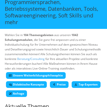
Programmiersprachen,
Über uns
Betriebssysteme, Datenbanken, Tools,
Suche
Softwareengineering, Soft Skills und
mehr
Wählen Sie in
104 Themengebieten
aus unseren
1042
Schulungsmodulen
, die Sie ganz frei anpassen und zu einer
Individualschulung für Ihr Unternehmen auf dem gewünschten Niveau
und Detaillierungsgrad sowie hinsichtlich Dauer und Schulungsmethodik
zusammenstellen können! Alle Schulungsthemen können Sie auch als
konkrete
Beratung/Consulting
für Ihre aktuellen Projekte und konkrete
Herausforderungen buchen! Alle Maßnahmen können in Ihrem Hause
oder als interaktives Live-Online-Training stattfinden.
Unsere Weiterbildungsphilosophie
Didaktische Konzepte
Preise
Top-Experten
Anfrage
Aktuelle Themen