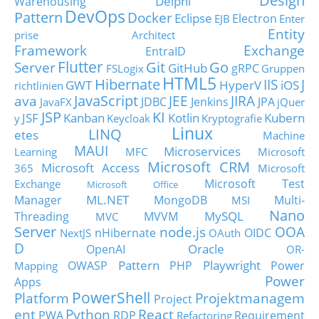
Design
Delphi
Warehousing
DevOps
Pattern
Docker
Eclipse
Electron
EJB
Enter
Entity
prise Architect
Framework
Exchange
EntraID
Flutter
Git
Go
Server
GitHub
gRPC
FSLogix
Gruppen
HTML5
Hibernate
IIS
J
GWT
HyperV
iOS
richtlinien
JavaScript
ava
JEE
JIRA
JDBC
Jenkins
JPA
JavaFX
jQuer
JSP
KI
JSF
Kanban
Kotlin
Kubern
y
Keycloak
Kryptografie
Linux
LINQ
etes
Machine
MAUI
Microservices
Learning
MFC
Microsoft
Microsoft CRM
Microsoft Access
365
Microsoft
Microsoft Test
Exchange
Microsoft Office
ML.NET
Manager
MongoDB
Multi-
MSI
Nano
MySQL
Threading
MVVM
MVC
Server
node.js
OOA
nHibernate
OIDC
NextJS
OAuth
D
Oracle
OpenAI
OR-
Pattern
Playwright
OWASP
PHP
Power
Mapping
Power
Apps
PowerShell
Platform
Projektmanagem
Project
ent
Python
React
PWA
RDP
Requirement
Refactoring