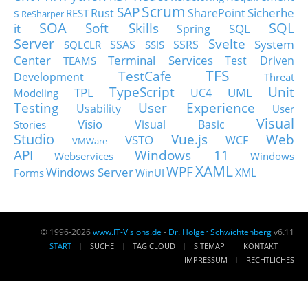
Scrum
SAP
Sicherhe
s
Rust
SharePoint
REST
ReSharper
SOA
SQL
Soft Skills
it
SQL
Spring
Server
Svelte
System
SSAS
SSRS
SQLCLR
SSIS
Center
Terminal Services
Test Driven
TEAMS
TFS
TestCafe
Development
Threat
TypeScript
Unit
TPL
UML
UC4
Modeling
Testing
User Experience
Usability
User
Visual
Visio
Visual Basic
Stories
Studio
Vue.js
Web
VSTO
WCF
VMWare
API
Windows 11
Webservices
Windows
XAML
WPF
Windows Server
XML
Forms
WinUI
© 1996-2026
www.IT-Visions.de
-
Dr. Holger Schwichtenberg
v6.11
START
SUCHE
TAG CLOUD
SITEMAP
KONTAKT
IMPRESSUM
RECHTLICHES