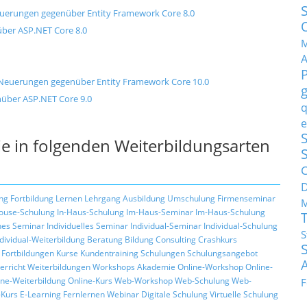
Neuerungen gegenüber Entity Framework Core 8.0
ber ASP.NET Core 8.0
M
d Neuerungen gegenüber Entity Framework Core 10.0
über ASP.NET Core 9.0
q
e
S
e in folgenden Weiterbildungsarten
C
ng
Fortbildung
Lernen
Lehrgang
Ausbildung
Umschulung
Firmenseminar
M
ouse-Schulung
In-Haus-Schulung
Im-Haus-Seminar
Im-Haus-Schulung
hes Seminar
Individuelles Seminar
Individual-Seminar
Individual-Schulung
S
ndividual-Weiterbildung
Beratung
Bildung
Consulting
Crashkurs
Fortbildungen
Kurse
Kundentraining
Schulungen
Schulungsangebot
erricht
Weiterbildungen
Workshops
Akademie
Online-Workshop
Online-
ine-Weiterbildung
Online-Kurs
Web-Workshop
Web-Schulung
Web-
F
Kurs
E-Learning
Fernlernen
Webinar
Digitale Schulung
Virtuelle Schulung