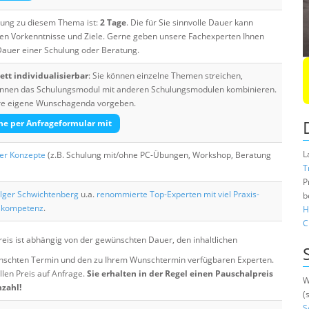
ulung zu diesem Thema ist:
2 Tage
. Die für Sie sinnvolle Dauer kann
ten Vorkenntnisse und Ziele. Gerne geben unsere Fachexperten Ihnen
 Dauer einer Schulung oder Beratung.
tt individualisierbar
: Sie können einzelne Themen streichen,
 können das Schulungsmodul mit anderen Schulungsmodulen kombinieren.
Ihre eigene Wunschagenda vorgeben.
he per Anfrageformular mit
L
her Konzepte
(z.B. Schulung mit/ohne PC-Übungen, Workshop, Beratung
T
P
lger Schwichtenberg
u.a.
renommierte Top-Experten mit viel Praxis-
b
skompetenz
.
H
C
eis ist abhängig von der gewünschten Dauer, den inhaltlichen
chten Termin und den zu Ihrem Wunschtermin verfügbaren Experten.
llen Preis auf Anfrage.
Sie erhalten in der Regel einen Pauschalpreis
W
nzahl!
(
S