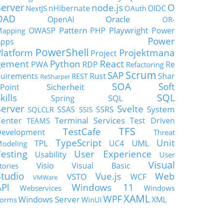
Server
node.js
O
nHibernate
OIDC
NextJS
OAuth
OAD
Oracle
OpenAI
OR-
Pattern
Playwright
OWASP
PHP
Power
apping
Power
Apps
PowerShell
Platform
Projektmana
Project
gement
Python
React
PWA
RDP
Re
Refactoring
Scrum
SAP
uirements
Rust
Shar
REST
ReSharper
SOA
Soft
Sicherheit
Point
SQL
kills
SQL
Spring
Server
Svelte
System
SSAS
SSRS
SQLCLR
SSIS
enter
Terminal Services
Test Driven
TEAMS
TFS
TestCafe
Development
Threat
TypeScript
Unit
TPL
UML
UC4
odeling
Testing
User Experience
Usability
User
Visual
Visio
Visual Basic
tories
Studio
Vue.js
Web
VSTO
WCF
VMWare
API
Windows 11
Webservices
Windows
XAML
WPF
Windows Server
XML
orms
WinUI