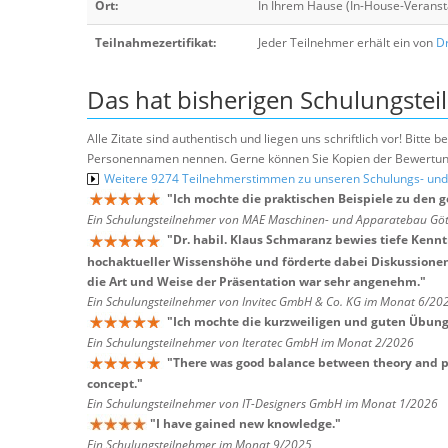
Ort:
In Ihrem Hause (In-House-Veranst
Teilnahmezertifikat:
Jeder Teilnehmer erhält ein von
Dr
Das hat bisherigen Schulungstei
Alle Zitate sind authentisch und liegen uns schriftlich vor! Bitt
Personennamen nennen. Gerne können Sie Kopien der Bewertung
Weitere 9274 Teilnehmerstimmen zu unseren Schulungs- u
"
Ich mochte die praktischen Beispiele zu den 
Ein Schulungsteilnehmer von MAE Maschinen- und Apparatebau G
"
Dr. habil. Klaus Schmaranz bewies tiefe Kenn
hochaktueller Wissenshöhe und förderte dabei Diskussionen. 
die Art und Weise der Präsentation war sehr angenehm.
"
Ein Schulungsteilnehmer von Invitec GmbH & Co. KG im Monat 6/20
"
Ich mochte die kurzweiligen und guten Übun
Ein Schulungsteilnehmer von Iteratec GmbH im Monat 2/2026
"
There was good balance between theory and pr
concept.
"
Ein Schulungsteilnehmer von IT-Designers GmbH im Monat 1/2026
"
I have gained new knowledge.
"
Ein Schulungsteilnehmer im Monat 9/2025