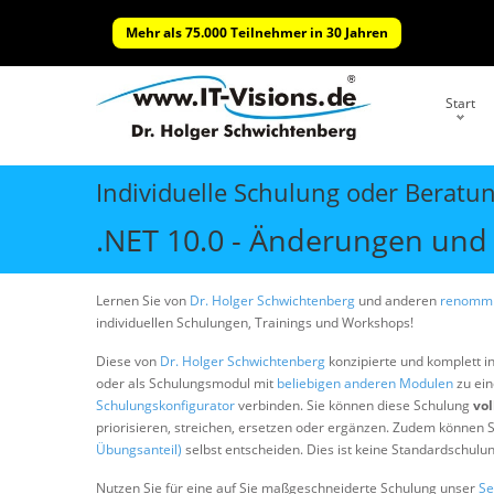
Mehr als 75.000 Teilnehmer in 30 Jahren
Start
Individuelle Schulung oder Beratu
.NET 10.0 - Änderungen und
Lernen Sie von
Dr. Holger Schwichtenberg
und anderen
renommi
individuellen Schulungen, Trainings und Workshops!
Diese von
Dr. Holger Schwichtenberg
konzipierte und komplett i
oder als Schulungsmodul mit
beliebigen anderen Modulen
zu ein
Schulungskonfigurator
verbinden. Sie können diese Schulung
vol
priorisieren, streichen, ersetzen oder ergänzen. Zudem können S
Übungsanteil)
selbst entscheiden. Dies ist keine Standardschulu
Nutzen Sie für eine auf Sie maßgeschneiderte Schulung unser
Se