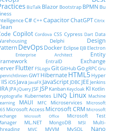
Practices
Blazor
BPMN
Bu
Bootstrap
BizTalk
iness
C#
Capacitor
ChatGPT
ntelligence
C++
Citrix
Clean
Copilot
Code
Cypress
CSS
Data
Cordova
Dart
Design
Delphi
Warehousing
DevOps
Pattern
Docker
Eclipse
Electron
EJB
Entity
Enterprise Architect
Framework
Exchange
EntraID
Flutter
Git
Go
Server
GitHub
gRPC
FSLogix
Gru
HTML5
Hibernate
GWT
Hyper
penrichtlinien
JavaScript
IIS
Java
JEE
V
iOS
JDBC
Jenkins
JavaFX
JSP
KI
JIRA
JSF
Kanban
Kotlin
JPA
jQuery
Keycloak
Linux
LINQ
Kubernetes
ryptografie
Machine
MAUI
Microservices
earning
MFC
Microsoft
Microsoft CRM
Microsoft Access
65
Microsoft
Microsoft Test
xchange
Microsoft Office
ML.NET
Manager
MongoDB
Multi-
MSI
Nano
MySQL
hreading
MVVM
MVC