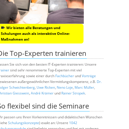
Wir bieten alle Beratungen und
Schulungen auch als interaktive Online-
Maßnahmen an!
Die Top-Experten trainieren
assen Sie sich von den besten IT-Experten trainieren: Unsere
rainer
sind sehr renommierte Top-Experten mit viel
raxixserfahrung sowie einer durch
Fachbücher
und
Vorträge
ewiesenen außergewöhnlichen Vermittlungskompetenz, z.B.
Dr.
olger Schwichtenberg
,
Uwe Ricken
,
Neno Loje
,
Marc Müller
,
hristian Giesswein
,
André Krämer
und
Rainer Stropek
.
So flexibel sind die Seminare
ir passen uns Ihren Vorkenntnissen und didaktischen Wünschen
siehe
Schulungskonzepte
) exakt an: Unsere
1042
chulungsmodule
sind beliebig anpassbar und frei mit anderen