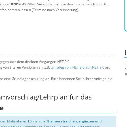
n unter
0201/649590-0
. Sie können sich zu den Inhalten auch von Dr.
efon beraten lassen (Termine nach Vereinbarung).
gegenüber dem direkten Vorgänger .NET 9.0.
S
 von älteren Versionen an, z.B.
Umstieg von .NET 8.0 auf .NET 9.0
an.
b
M
ne eine Grundlagenschulung an. Bitte benennen Sie in Ihrer Anfrage die
mmvorschlag/Lehrplan für das
te
nseren Maßnahmen können Sie
Themen streichen, ergänzen und
hemenmodulen kombinieren. Egal ob Sie eine Schulung und/oder