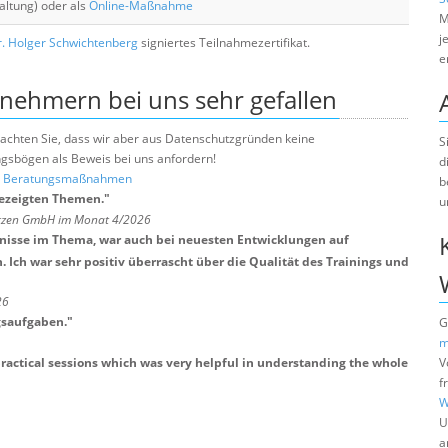
altung) oder als
Online-Maßnahme
M
j
. Holger Schwichtenberg
signiertes Teilnahmezertifikat.
e
lnehmern bei uns sehr gefallen
e beachten Sie, dass wir aber aus Datenschutzgründen keine
S
sbögen als Beweis bei uns anfordern!
d
nd Beratungsmaßnahmen
b
gezeigten Themen.
"
u
ötzen GmbH im Monat 4/2026
tnisse im Thema, war auch bei neuesten Entwicklungen auf
Ich war sehr positiv überrascht über die Qualität des Trainings und
26
gsaufgaben.
"
G
m
actical sessions which was very helpful in understanding the whole
V
f
W
U
a