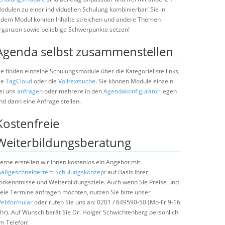
odulen zu einer individuellen Schulung kombinierbar! Sie in
edem Modul können Inhalte streichen und andere Themen
rgänzen sowie beliebige Schwerpunkte setzen!
Agenda selbst zusammenstellen
ie finden einzelne Schulungsmodule über die Kategorieliste links,
ie
TagCloud
oder die
Volltextsuche
. Sie können Module einzeln
ei uns
anfragen
oder mehrere in den
Agendakonfigurator
legen
nd dann eine Anfrage stellen.
Kostenfreie
Weiterbildungsberatung
erne erstellen wir Ihnen kostenlos ein Angebot mit
aßgeschneidertem Schulungskonzept
auf Basis Ihrer
orkenntnisse und Weiterbildungsziele. Auch wenn Sie Preise und
reie Termine anfragen möchten, nutzen Sie bitte unser
ebformular
oder rufen Sie uns an: 0201 / 649590-50 (Mo-Fr 9-16
hr). Auf Wunsch berät Sie Dr. Holger Schwichtenberg persönlich
m Telefon!