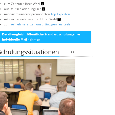
zum Zeitpunkt Ihrer Wahl
auf Deutsch oder Englisch
mit einem unserer prominenten
Top-Experten
mit der Teilnehmeranzahl Ihrer Wahl
zum
teilnehmeranzahlunabhängigen Festpreis!
Detailvergleich: öffentliche Standardschulungen vs.
indviduelle Maßnahmen
Schulungssituationen