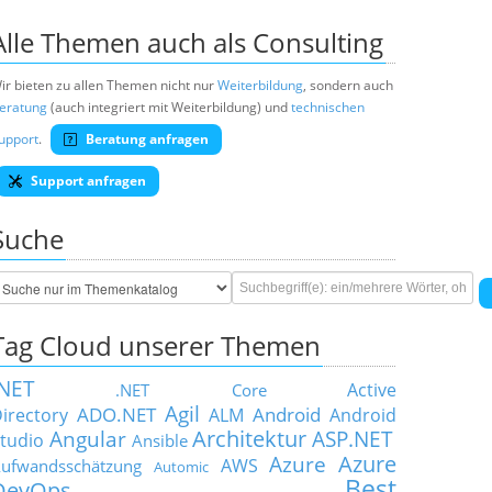
Alle Themen auch als Consulting
ir bieten zu allen Themen nicht nur
Weiterbildung
, sondern auch
eratung
(auch integriert mit Weiterbildung) und
technischen
upport
.
Beratung anfragen
Support anfragen
Suche
Tag Cloud unserer Themen
.NET
Active
.NET Core
Agil
ADO.NET
Android
irectory
ALM
Android
Architektur
Angular
ASP.NET
tudio
Ansible
Azure
Azure
AWS
ufwandsschätzung
Automic
Best
DevOps