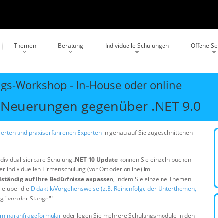
Themen
Beratung
Individuelle Schulungen
Offene S
ngs-Workshop - In-House oder online
 Neuerungen gegenüber .NET 9.0
erten und praxiserfahrenen Experten
in genau auf Sie zugeschnittenen
ndividualisierbare Schulung
.NET 10 Update
können Sie einzeln buchen
er individuellen Firmenschulung (vor Ort oder online) im
lständig auf Ihre Bedürfnisse anpassen
, indem Sie einzelne Themen
ie über die
Didaktik/Vorgehensweise (z.B. Reihenfolge der Unterthemen,
ng "von der Stange"!
minaranfrageformular
oder legen Sie mehrere Schulungsmodule in den