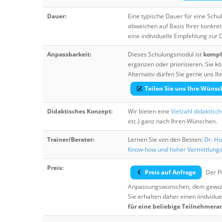
Dauer:
Eine typische Dauer für eine Sch
abweichen auf Basis Ihrer konkre
eine individuelle Empfehlung zur
Anpassbarkeit:
Dieses Schulungsmodul ist
komple
ergänzen oder priorisieren. Sie
Alternativ dürfen Sie gerne uns 
Teilen Sie uns Ihre Wünsc
Didaktisches Konzept:
Wir bieten eine
Vielzahl didaktisc
etc.) ganz nach Ihren Wünschen.
Trainer/Berater:
Lernen Sie von den Besten:
Dr. Ho
Know-how und hoher Vermittlung
Preis:
Preis auf Anfrage
Der Pr
Anpassungswünschen, dem gewüns
Sie erhalten daher einen iindvidue
für eine beliebige Teilnehmera