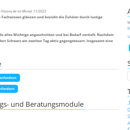
T-Visions.de im Monat 11/2025
Fachwissen glänzen und bezieht die Zuhörer durch lustige
W
B
e alles Wichtige angeschnitten und bei Bedarf vertieft. Nachdem
S
 Herr Schwarz am zweiten Tag aktiv gegengeteuert. Insgesamt eine
e
anfordern
nfordern
ngs- und Beratungsmodule
D
S
A