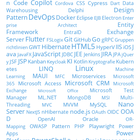
Copilot
n Code
Cypress
CSS
Data
Cordova
Dart
Design
Delphi
Warehousing
DevOps
Pattern
Docker
Eclipse
Electron
EJB
Enter
Entity
prise Architect
Framework
Exchange
EntraID
Flutter
Git
Go
Server
GitHub
gRPC
FSLogix
Gruppen
HTML5
Hibernate
IIS
J
GWT
HyperV
iOS
richtlinien
JavaScript
ava
JEE
JIRA
JDBC
Jenkins
JPA
JavaFX
jQuer
JSP
KI
JSF
Kanban
Kotlin
Kubern
y
Keycloak
Kryptografie
Linux
LINQ
etes
Machine
MAUI
Microservices
Learning
MFC
Microsoft
Microsoft CRM
Microsoft Access
365
Microsoft
Microsoft Test
Exchange
Microsoft Office
ML.NET
Manager
MongoDB
Multi-
MSI
Nano
MySQL
Threading
MVVM
MVC
Server
node.js
OOA
nHibernate
OIDC
NextJS
OAuth
D
Oracle
OpenAI
OR-
Pattern
Playwright
OWASP
PHP
Power
Mapping
Power
Apps