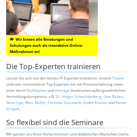
Wir bieten alle Beratungen und
Schulungen auch als interaktive Online-
Maßnahmen an!
Die Top-Experten trainieren
Lassen Sie sich von den besten IT-Experten trainieren: Unsere
Trainer
sind sehr renommierte Top-Experten mit viel Praxixserfahrung sowie
einer durch
Fachbücher
und
Vorträge
bewiesenen außergewöhnlichen
Vermittlungskompetenz, z.B.
Dr. Holger Schwichtenberg
,
Uwe Ricken
,
Neno Loje
,
Marc Müller
,
Christian Giesswein
,
André Krämer
und
Rainer
Stropek
.
So flexibel sind die Seminare
Wir passen uns Ihren Vorkenntnissen und didaktischen Wünschen (siehe