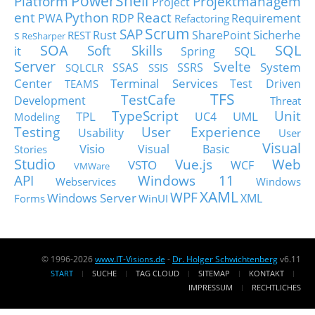
PowerShell
Platform
Projektmanagem
Project
ent
Python
React
PWA
RDP
Requirement
Refactoring
Scrum
SAP
Sicherhe
s
Rust
SharePoint
REST
ReSharper
SOA
SQL
Soft Skills
it
SQL
Spring
Server
Svelte
System
SSAS
SSRS
SQLCLR
SSIS
Center
Terminal Services
Test Driven
TEAMS
TFS
TestCafe
Development
Threat
TypeScript
Unit
TPL
UML
UC4
Modeling
Testing
User Experience
Usability
User
Visual
Visio
Visual Basic
Stories
Studio
Vue.js
Web
VSTO
WCF
VMWare
API
Windows 11
Webservices
Windows
XAML
WPF
Windows Server
XML
Forms
WinUI
© 1996-2026
www.IT-Visions.de
-
Dr. Holger Schwichtenberg
v6.11
START
SUCHE
TAG CLOUD
SITEMAP
KONTAKT
IMPRESSUM
RECHTLICHES