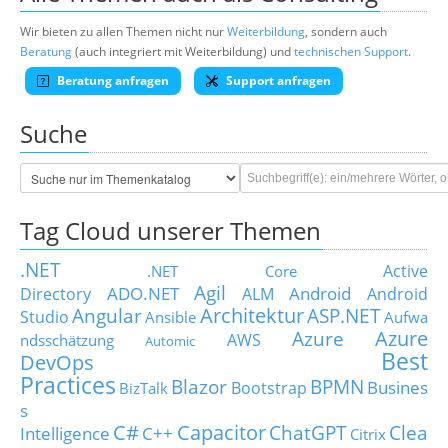
Wir bieten zu allen Themen nicht nur
Weiterbildung
, sondern auch
Beratung
(auch integriert mit Weiterbildung) und
technischen Support
.
Beratung anfragen
Support anfragen
Suche
Tag Cloud unserer Themen
.NET
Active
.NET Core
Agil
ADO.NET
Android
Directory
ALM
Android
Architektur
Angular
ASP.NET
Studio
Ansible
Aufwa
Azure
Azure
AWS
ndsschätzung
Automic
Best
DevOps
Practices
Blazor
BPMN
Busines
Bootstrap
BizTalk
s
C#
Capacitor
ChatGPT
Clea
Intelligence
C++
Citrix