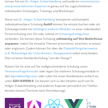
Lernen Sie von
Dr. Holger Schwichtenberg
und anderen
renommierten
Über uns
und praxiserfahrenen Experten
in genau auf Sie zugeschnittenen
individuellen Schulungen, Trainings und Workshops!
Suche
Diese von
Dr. Holger Schwichtenberg
konzipierte und komplett
individualisierbare Schulung
Auth0
können Sie einzeln buchen oder als
Schulungsmodul mit
beliebigen anderen Modulen
zu einer individuellen
Firmenschulung (vor Ort oder online) im
Schulungskonfigurator
verbinden. Sie können diese Schulung
vollständig auf Ihre Bedürfnisse
anpassen
, indem Sie einzelne Themen priorisieren, streichen, ersetzen
oder ergänzen. Zudem können Sie über die
Didaktik/Vorgehensweise
(z.B. Reihenfolge der Unterthemen, Übungsanteil)
selbst entscheiden.
Dies ist keine Standardschulung "von der Stange"!
Nutzen Sie für eine auf Sie maßgeschneiderte Schulung unser
Seminaranfrageformular
oder legen Sie mehrere Schulungsmodule in
den
Agendakonfigurator
oder rufen Sie unser Kundenteam einfach an
unter
0201/649590-0
. Sie können sich zu den Inhalten auch von Dr.
Holger Schwichtenberg und anderen Experten persönlich am Telefon
beraten lassen (Termine nach Vereinbarung).