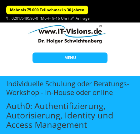
Mehr als 75.000 Teilnehmer in 30 Jahren
0201/649590-0
(Mo-Fr 9-16 Uhr)
Anfrage
MENU
Start
Individuelle Schulung oder Beratungs-
Themen
Workshop - In-House oder online
Beratung
Auth0: Authentifizierung,
Individuelle Schulungen
Autorisierung, Identity und
Access Management
Offene Seminare
Wissen