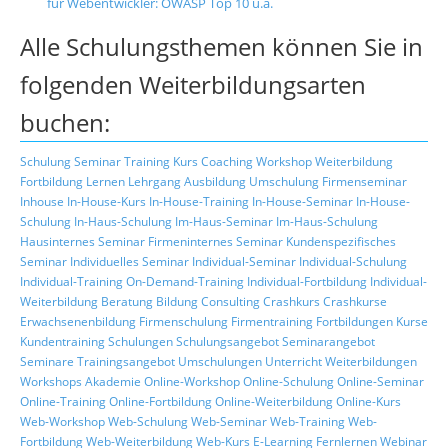
für Webentwickler: OWASP Top 10 u.a.
Alle Schulungsthemen können Sie in
folgenden Weiterbildungsarten
buchen:
Schulung
Seminar
Training
Kurs
Coaching
Workshop
Weiterbildung
Fortbildung
Lernen
Lehrgang
Ausbildung
Umschulung
Firmenseminar
Inhouse
In-House-Kurs
In-House-Training
In-House-Seminar
In-House-
Schulung
In-Haus-Schulung
Im-Haus-Seminar
Im-Haus-Schulung
Hausinternes Seminar
Firmeninternes Seminar
Kundenspezifisches
Seminar
Individuelles Seminar
Individual-Seminar
Individual-Schulung
Individual-Training
On-Demand-Training
Individual-Fortbildung
Individual-
Weiterbildung
Beratung
Bildung
Consulting
Crashkurs
Crashkurse
Erwachsenenbildung
Firmenschulung
Firmentraining
Fortbildungen
Kurse
Kundentraining
Schulungen
Schulungsangebot
Seminarangebot
Seminare
Trainingsangebot
Umschulungen
Unterricht
Weiterbildungen
Workshops
Akademie
Online-Workshop
Online-Schulung
Online-Seminar
Online-Training
Online-Fortbildung
Online-Weiterbildung
Online-Kurs
Web-Workshop
Web-Schulung
Web-Seminar
Web-Training
Web-
Fortbildung
Web-Weiterbildung
Web-Kurs
E-Learning
Fernlernen
Webinar