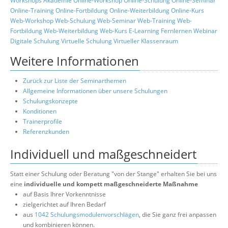
Workshops
Akademie
Online-Workshop
Online-Schulung
Online-Seminar
Online-Training
Online-Fortbildung
Online-Weiterbildung
Online-Kurs
Web-Workshop
Web-Schulung
Web-Seminar
Web-Training
Web-
Fortbildung
Web-Weiterbildung
Web-Kurs
E-Learning
Fernlernen
Webinar
Digitale Schulung
Virtuelle Schulung
Virtueller Klassenraum
Weitere Informationen
Zurück zur Liste der Seminarthemen
Allgemeine Informationen über unsere Schulungen
Schulungskonzepte
Konditionen
Trainerprofile
Referenzkunden
Individuell und maßgeschneidert
Statt einer Schulung oder Beratung "von der Stange" erhalten Sie bei uns
eine
individuelle und kompett maßgeschneiderte Maßnahme
auf Basis Ihrer Vorkenntnisse
zielgerichtet auf Ihren Bedarf
aus
1042 Schulungsmodulenvorschlägen
, die Sie ganz frei anpassen
und kombinieren können.