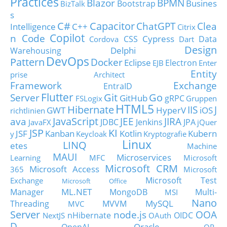
Practices
Blazor
BPMN
Busines
Bootstrap
BizTalk
s
C#
Capacitor
ChatGPT
Clea
Intelligence
C++
Citrix
Copilot
n Code
Cypress
CSS
Data
Cordova
Dart
Design
Delphi
Warehousing
DevOps
Pattern
Docker
Eclipse
Electron
EJB
Enter
Entity
prise Architect
Framework
Exchange
EntraID
Flutter
Git
Go
Server
GitHub
gRPC
FSLogix
Gruppen
HTML5
Hibernate
IIS
J
GWT
HyperV
iOS
richtlinien
JavaScript
ava
JEE
JIRA
JDBC
Jenkins
JPA
JavaFX
jQuer
JSP
KI
JSF
Kanban
Kotlin
Kubern
y
Keycloak
Kryptografie
Linux
LINQ
etes
Machine
MAUI
Microservices
Learning
MFC
Microsoft
Microsoft CRM
Microsoft Access
365
Microsoft
Microsoft Test
Exchange
Microsoft Office
ML.NET
Manager
MongoDB
Multi-
MSI
Nano
MySQL
Threading
MVVM
MVC
Server
node.js
OOA
nHibernate
OIDC
NextJS
OAuth
D
Oracle