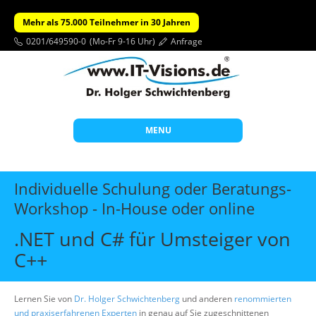
Mehr als 75.000 Teilnehmer in 30 Jahren
0201/649590-0
(Mo-Fr 9-16 Uhr)
Anfrage
MENU
Start
Individuelle Schulung oder Beratungs-
Themen
Workshop - In-House oder online
Beratung
.NET und C# für Umsteiger von
Individuelle Schulungen
C++
Offene Seminare
Lernen Sie von
Dr. Holger Schwichtenberg
und anderen
renommierten
Wissen
und praxiserfahrenen Experten
in genau auf Sie zugeschnittenen