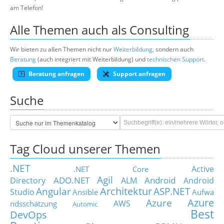
am Telefon!
Alle Themen auch als Consulting
Wir bieten zu allen Themen nicht nur
Weiterbildung
, sondern auch
Beratung
(auch integriert mit Weiterbildung) und
technischen Support
.
Beratung anfragen
Support anfragen
Suche
Tag Cloud unserer Themen
.NET
Active
.NET Core
Agil
ADO.NET
Android
Directory
ALM
Android
Architektur
Angular
ASP.NET
Studio
Ansible
Aufwa
Azure
Azure
AWS
ndsschätzung
Automic
Best
DevOps