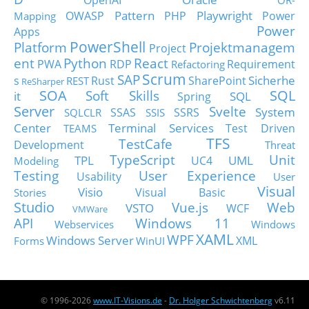
OpenAI
OR-
Pattern
Playwright
OWASP
PHP
Power
Mapping
Power
Apps
PowerShell
Platform
Projektmanagem
Project
ent
Python
React
PWA
RDP
Requirement
Refactoring
Scrum
SAP
Sicherhe
s
Rust
SharePoint
REST
ReSharper
SOA
SQL
Soft Skills
it
SQL
Spring
Server
Svelte
System
SSAS
SSRS
SQLCLR
SSIS
Center
Terminal Services
Test Driven
TEAMS
TFS
TestCafe
Development
Threat
TypeScript
Unit
TPL
UML
UC4
Modeling
Testing
User Experience
Usability
User
Visual
Visio
Visual Basic
Stories
Studio
Vue.js
Web
VSTO
WCF
VMWare
API
Windows 11
Webservices
Windows
XAML
WPF
Windows Server
XML
Forms
WinUI
© 1996-2026
www.IT-Visions.de
-
Dr. Holger Schwichtenberg
v6.11