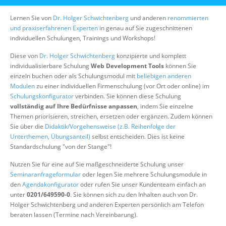
Über uns
Lernen Sie von
Dr. Holger Schwichtenberg
und anderen
renommierten
Suche
und praxiserfahrenen Experten
in genau auf Sie zugeschnittenen
individuellen Schulungen, Trainings und Workshops!
Diese von
Dr. Holger Schwichtenberg
konzipierte und komplett
individualisierbare Schulung
Web Development Tools
können Sie
einzeln buchen oder als Schulungsmodul mit
beliebigen anderen
Modulen
zu einer individuellen Firmenschulung (vor Ort oder online) im
Schulungskonfigurator
verbinden. Sie können diese Schulung
vollständig auf Ihre Bedürfnisse anpassen
, indem Sie einzelne
Themen priorisieren, streichen, ersetzen oder ergänzen. Zudem können
Sie über die
Didaktik/Vorgehensweise (z.B. Reihenfolge der
Unterthemen, Übungsanteil)
selbst entscheiden. Dies ist keine
Standardschulung "von der Stange"!
Nutzen Sie für eine auf Sie maßgeschneiderte Schulung unser
Seminaranfrageformular
oder legen Sie mehrere Schulungsmodule in
den
Agendakonfigurator
oder rufen Sie unser Kundenteam einfach an
unter
0201/649590-0
. Sie können sich zu den Inhalten auch von Dr.
Holger Schwichtenberg und anderen Experten persönlich am Telefon
beraten lassen (Termine nach Vereinbarung).