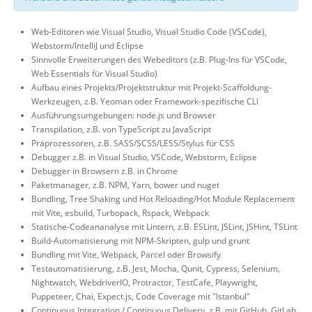
Web-Editoren wie Visual Studio, Visual Studio Code (VSCode),
Webstorm/IntelliJ und Eclipse
Sinnvolle Erweiterungen des Webeditors (z.B. Plug-Ins für VSCode,
Web Essentials für Visual Studio)
Aufbau eines Projekts/Projektstruktur mit Projekt-Scaffoldung-
Werkzeugen, z.B. Yeoman oder Framework-spezifische CLI
Ausführungsumgebungen: node.js und Browser
Transpilation, z.B. von TypeScript zu JavaScript
Präprozessoren, z.B. SASS/SCSS/LESS/Stylus für CSS
Debugger z.B. in Visual Studio, VSCode, Webstorm, Eclipse
Debugger in Browsern z.B. in Chrome
Paketmanager, z.B. NPM, Yarn, bower und nuget
Bundling, Tree Shaking und Hot Reloading/Hot Module Replacement
mit Vite, esbuild, Turbopack, Rspack, Webpack
Statische-Codeananalyse mit Lintern, z.B. ESLint, JSLint, JSHint, TSLint
Build-Automatisierung mit NPM-Skripten, gulp und grunt
Bundling mit Vite, Webpack, Parcel oder Browsify
Testautomatisierung, z.B. Jest, Mocha, Qunit, Cypress, Selenium,
Nightwatch, WebdriverIO, Protractor, TestCafe, Playwright,
Puppeteer, Chai, Expect.js, Code Coverage mit "Istanbul"
Continuous Integration / Continuous Delivery, z.B. mit GitHub, GitLab,