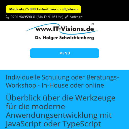
Mehr als 75.000 Teilnehmer in 30 Jahren
0201/649590-0
(Mo-Fr 9-16 Uhr)
Anfrage
MENU
Start
Individuelle Schulung oder Beratungs-
Themen
Workshop - In-House oder online
Beratung
Überblick über die Werkzeuge
Individuelle Schulungen
für die moderne
Anwendungsentwicklung mit
Offene Seminare
JavaScript oder TypeScript
Wissen