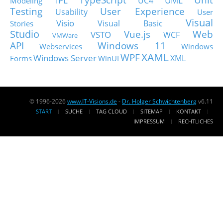
UC4
Modeling
Testing
User Experience
Usability
User
Visual
Visio
Visual Basic
Stories
Studio
Vue.js
Web
VSTO
WCF
VMWare
API
Windows 11
Webservices
Windows
XAML
WPF
Windows Server
XML
Forms
WinUI
© 1996-2026
www.IT-Visions.de
-
Dr. Holger Schwichtenberg
v6.11
START
SUCHE
TAG CLOUD
SITEMAP
KONTAKT
IMPRESSUM
RECHTLICHES