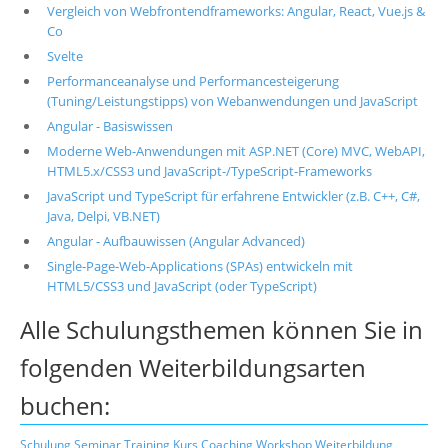
Vergleich von Webfrontendframeworks: Angular, React, Vue.js &
Co
Svelte
Performanceanalyse und Performancesteigerung
(Tuning/Leistungstipps) von Webanwendungen und JavaScript
Angular - Basiswissen
Moderne Web-Anwendungen mit ASP.NET (Core) MVC, WebAPI,
HTML5.x/CSS3 und JavaScript-/TypeScript-Frameworks
JavaScript und TypeScript für erfahrene Entwickler (z.B. C++, C#,
Java, Delpi, VB.NET)
Angular - Aufbauwissen (Angular Advanced)
Single-Page-Web-Applications (SPAs) entwickeln mit
HTML5/CSS3 und JavaScript (oder TypeScript)
Alle Schulungsthemen können Sie in
folgenden Weiterbildungsarten
buchen:
Schulung
Seminar
Training
Kurs
Coaching
Workshop
Weiterbildung