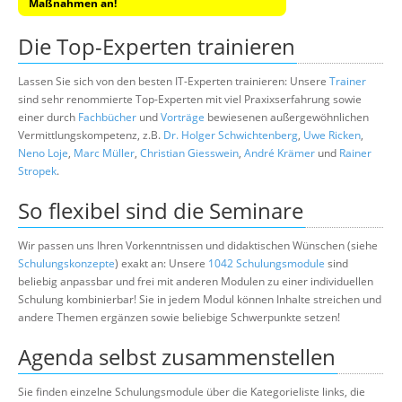
Maßnahmen an!
Die Top-Experten trainieren
Lassen Sie sich von den besten IT-Experten trainieren: Unsere
Trainer
sind sehr renommierte Top-Experten mit viel Praxixserfahrung sowie
einer durch
Fachbücher
und
Vorträge
bewiesenen außergewöhnlichen
Vermittlungskompetenz, z.B.
Dr. Holger Schwichtenberg
,
Uwe Ricken
,
Neno Loje
,
Marc Müller
,
Christian Giesswein
,
André Krämer
und
Rainer
Stropek
.
So flexibel sind die Seminare
Wir passen uns Ihren Vorkenntnissen und didaktischen Wünschen (siehe
Schulungskonzepte
) exakt an: Unsere
1042 Schulungsmodule
sind
beliebig anpassbar und frei mit anderen Modulen zu einer individuellen
Schulung kombinierbar! Sie in jedem Modul können Inhalte streichen und
andere Themen ergänzen sowie beliebige Schwerpunkte setzen!
Agenda selbst zusammenstellen
Sie finden einzelne Schulungsmodule über die Kategorieliste links, die