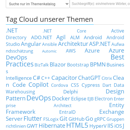
Tag Cloud unserer Themen
.NET
Active
.NET Core
Agil
ADO.NET
Android
Directory
ALM
Android
Architektur
Angular
ASP.NET
Studio
Ansible
Aufwa
Azure
Azure
AWS
ndsschätzung
Automic
Best
DevOps
Practices
Blazor
BPMN
Busines
Bootstrap
BizTalk
s
C#
Capacitor
ChatGPT
Clea
Intelligence
C++
Citrix
Copilot
n Code
Cypress
CSS
Data
Cordova
Dart
Design
Delphi
Warehousing
DevOps
Pattern
Docker
Eclipse
Electron
EJB
Enter
Entity
prise Architect
Framework
Exchange
EntraID
Flutter
Git
Go
Server
GitHub
gRPC
FSLogix
Gruppen
HTML5
Hibernate
IIS
J
GWT
HyperV
iOS
richtlinien