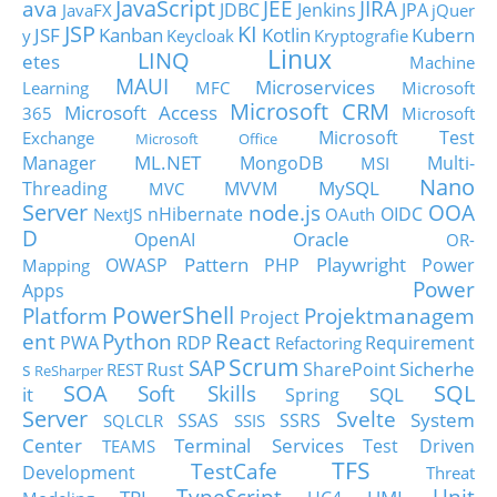
JavaScript
ava
JEE
JIRA
JDBC
Jenkins
JPA
JavaFX
jQuer
JSP
KI
JSF
Kanban
Kotlin
Kubern
y
Keycloak
Kryptografie
Linux
LINQ
etes
Machine
MAUI
Microservices
Learning
MFC
Microsoft
Microsoft CRM
Microsoft Access
365
Microsoft
Microsoft Test
Exchange
Microsoft Office
ML.NET
Manager
MongoDB
Multi-
MSI
Nano
MySQL
Threading
MVVM
MVC
Server
node.js
OOA
nHibernate
OIDC
NextJS
OAuth
D
Oracle
OpenAI
OR-
Pattern
Playwright
OWASP
PHP
Power
Mapping
Power
Apps
PowerShell
Platform
Projektmanagem
Project
ent
Python
React
PWA
RDP
Requirement
Refactoring
Scrum
SAP
Sicherhe
s
Rust
SharePoint
REST
ReSharper
SOA
SQL
Soft Skills
it
SQL
Spring
Server
Svelte
System
SSAS
SSRS
SQLCLR
SSIS
Center
Terminal Services
Test Driven
TEAMS
TFS
TestCafe
Development
Threat
TypeScript
Unit
TPL
UML