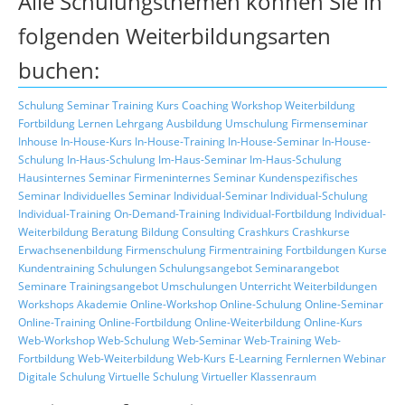
Alle Schulungsthemen können Sie in
folgenden Weiterbildungsarten
buchen:
Schulung
Seminar
Training
Kurs
Coaching
Workshop
Weiterbildung
Fortbildung
Lernen
Lehrgang
Ausbildung
Umschulung
Firmenseminar
Inhouse
In-House-Kurs
In-House-Training
In-House-Seminar
In-House-
Schulung
In-Haus-Schulung
Im-Haus-Seminar
Im-Haus-Schulung
Hausinternes Seminar
Firmeninternes Seminar
Kundenspezifisches
Seminar
Individuelles Seminar
Individual-Seminar
Individual-Schulung
Individual-Training
On-Demand-Training
Individual-Fortbildung
Individual-
Weiterbildung
Beratung
Bildung
Consulting
Crashkurs
Crashkurse
Erwachsenenbildung
Firmenschulung
Firmentraining
Fortbildungen
Kurse
Kundentraining
Schulungen
Schulungsangebot
Seminarangebot
Seminare
Trainingsangebot
Umschulungen
Unterricht
Weiterbildungen
Workshops
Akademie
Online-Workshop
Online-Schulung
Online-Seminar
Online-Training
Online-Fortbildung
Online-Weiterbildung
Online-Kurs
Web-Workshop
Web-Schulung
Web-Seminar
Web-Training
Web-
Fortbildung
Web-Weiterbildung
Web-Kurs
E-Learning
Fernlernen
Webinar
Digitale Schulung
Virtuelle Schulung
Virtueller Klassenraum