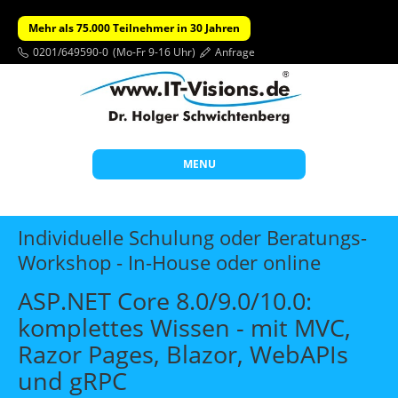
Mehr als 75.000 Teilnehmer in 30 Jahren
0201/649590-0
(Mo-Fr 9-16 Uhr)
Anfrage
MENU
Start
Individuelle Schulung oder Beratungs-
Themen
Workshop - In-House oder online
Beratung
ASP.NET Core 8.0/9.0/10.0:
Individuelle Schulungen
komplettes Wissen - mit MVC,
Razor Pages, Blazor, WebAPIs
Offene Seminare
und gRPC
Wissen