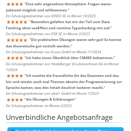
"
Eine sehr angenehme Atmosphäre. Fragen waren
jederzeit möglich und willkommen.
"
Ein Schulungsteilnehmer von IONOS SE im Monat 10/2025
"
Besonders gefallen hat mir der Teil zum Data
Fetching ohne useEffect und runtime Typechecking mit zod.
"
Ein Schulungsteilnehmer von JYSK SE im Monat 3/2025
"
Die praktischen Übungen waren sehr gut! So konnte
das theoretische gut vertieft werden.
"
Ein Schulungsteilnehmer von Eucon GmbH im Monat 11/2024
"
Ich habe einen Überblick über CMAKE bekommen.
"
Ein Schulungsteilnehmer von Heidelberger Druckmaschinen AG im Monat
7/2024
"
Ich mochte die freundliche Art des Dozenten und das
hin und wieder auch mal Themen abseits der Programmierung zur
Sprache kamen, was den Inhalt deutlich lockerer macht.
"
Ein Schulungsteilnehmer von abat+ GmbH im Monat 7/2023
"
die Übungen & Erklärungen
"
Ein Schulungsteilnehmer im Monat 2/2023
Unverbindliche Angebotsanfrage