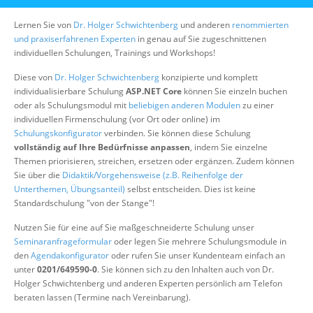
Über uns
Lernen Sie von
Dr. Holger Schwichtenberg
und anderen
renommierten
Suche
und praxiserfahrenen Experten
in genau auf Sie zugeschnittenen
individuellen Schulungen, Trainings und Workshops!
Diese von
Dr. Holger Schwichtenberg
konzipierte und komplett
individualisierbare Schulung
ASP.NET Core
können Sie einzeln buchen
oder als Schulungsmodul mit
beliebigen anderen Modulen
zu einer
individuellen Firmenschulung (vor Ort oder online) im
Schulungskonfigurator
verbinden. Sie können diese Schulung
vollständig auf Ihre Bedürfnisse anpassen
, indem Sie einzelne
Themen priorisieren, streichen, ersetzen oder ergänzen. Zudem können
Sie über die
Didaktik/Vorgehensweise (z.B. Reihenfolge der
Unterthemen, Übungsanteil)
selbst entscheiden. Dies ist keine
Standardschulung "von der Stange"!
Nutzen Sie für eine auf Sie maßgeschneiderte Schulung unser
Seminaranfrageformular
oder legen Sie mehrere Schulungsmodule in
den
Agendakonfigurator
oder rufen Sie unser Kundenteam einfach an
unter
0201/649590-0
. Sie können sich zu den Inhalten auch von Dr.
Holger Schwichtenberg und anderen Experten persönlich am Telefon
beraten lassen (Termine nach Vereinbarung).