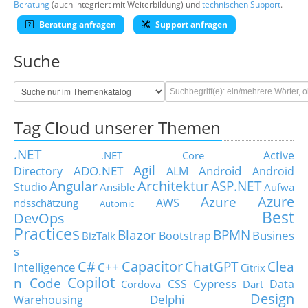
Beratung
(auch integriert mit Weiterbildung) und
technischen Support
.
Beratung anfragen
Support anfragen
Suche
Tag Cloud unserer Themen
.NET
Active
.NET Core
Agil
ADO.NET
Android
Directory
ALM
Android
Architektur
Angular
ASP.NET
Studio
Ansible
Aufwa
Azure
Azure
AWS
ndsschätzung
Automic
Best
DevOps
Practices
Blazor
BPMN
Busines
Bootstrap
BizTalk
s
C#
Capacitor
ChatGPT
Clea
Intelligence
C++
Citrix
Copilot
n Code
Cypress
CSS
Data
Cordova
Dart
Design
Delphi
Warehousing