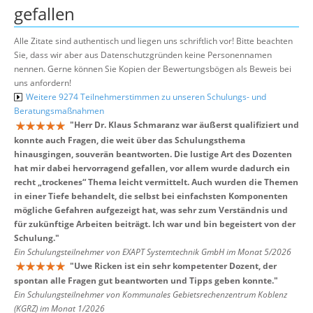
gefallen
Alle Zitate sind authentisch und liegen uns schriftlich vor! Bitte beachten
Sie, dass wir aber aus Datenschutzgründen keine Personennamen
nennen. Gerne können Sie Kopien der Bewertungsbögen als Beweis bei
uns anfordern!
Weitere 9274 Teilnehmerstimmen zu unseren Schulungs- und
Beratungsmaßnahmen
"
Herr Dr. Klaus Schmaranz war äußerst qualifiziert und
konnte auch Fragen, die weit über das Schulungsthema
hinausgingen, souverän beantworten. Die lustige Art des Dozenten
hat mir dabei hervorragend gefallen, vor allem wurde dadurch ein
recht „trockenes“ Thema leicht vermittelt. Auch wurden die Themen
in einer Tiefe behandelt, die selbst bei einfachsten Komponenten
mögliche Gefahren aufgezeigt hat, was sehr zum Verständnis und
für zukünftige Arbeiten beiträgt. Ich war und bin begeistert von der
Schulung.
"
Ein Schulungsteilnehmer von EXAPT Systemtechnik GmbH im Monat 5/2026
"
Uwe Ricken ist ein sehr kompetenter Dozent, der
spontan alle Fragen gut beantworten und Tipps geben konnte.
"
Ein Schulungsteilnehmer von Kommunales Gebietsrechenzentrum Koblenz
(KGRZ) im Monat 1/2026