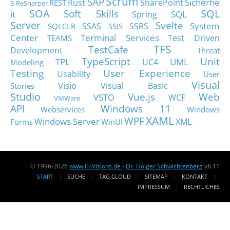
Scrum
SAP
Sicherhe
s
Rust
SharePoint
REST
ReSharper
SOA
SQL
Soft Skills
it
SQL
Spring
Server
Svelte
System
SSAS
SSRS
SQLCLR
SSIS
Center
Terminal Services
Test Driven
TEAMS
TFS
TestCafe
Development
Threat
TypeScript
Unit
TPL
UML
UC4
Modeling
Testing
User Experience
Usability
User
Visual
Visio
Visual Basic
Stories
Studio
Vue.js
Web
VSTO
WCF
VMWare
API
Windows 11
Webservices
Windows
XAML
WPF
Windows Server
XML
Forms
WinUI
© 1996-2026
www.IT-Visions.de
-
Dr. Holger Schwichtenberg
v6.11
START
SUCHE
TAG CLOUD
SITEMAP
KONTAKT
IMPRESSUM
RECHTLICHES