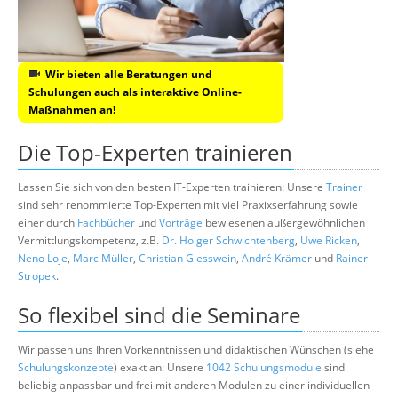
Wir bieten alle Beratungen und
Schulungen auch als interaktive Online-
Maßnahmen an!
Die Top-Experten trainieren
Lassen Sie sich von den besten IT-Experten trainieren: Unsere
Trainer
sind sehr renommierte Top-Experten mit viel Praxixserfahrung sowie
einer durch
Fachbücher
und
Vorträge
bewiesenen außergewöhnlichen
Vermittlungskompetenz, z.B.
Dr. Holger Schwichtenberg
,
Uwe Ricken
,
Neno Loje
,
Marc Müller
,
Christian Giesswein
,
André Krämer
und
Rainer
Stropek
.
So flexibel sind die Seminare
Wir passen uns Ihren Vorkenntnissen und didaktischen Wünschen (siehe
Schulungskonzepte
) exakt an: Unsere
1042 Schulungsmodule
sind
beliebig anpassbar und frei mit anderen Modulen zu einer individuellen