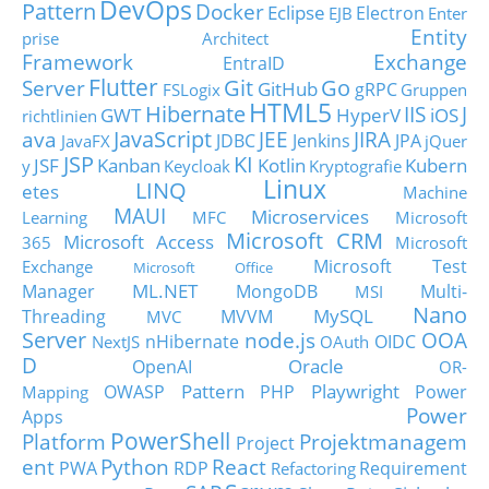
DevOps
Pattern
Docker
Eclipse
Electron
EJB
Enter
Entity
prise Architect
Framework
Exchange
EntraID
Flutter
Git
Go
Server
GitHub
gRPC
FSLogix
Gruppen
HTML5
Hibernate
IIS
J
GWT
HyperV
iOS
richtlinien
JavaScript
ava
JEE
JIRA
JDBC
Jenkins
JPA
JavaFX
jQuer
JSP
KI
JSF
Kanban
Kotlin
Kubern
y
Keycloak
Kryptografie
Linux
LINQ
etes
Machine
MAUI
Microservices
Learning
MFC
Microsoft
Microsoft CRM
Microsoft Access
365
Microsoft
Microsoft Test
Exchange
Microsoft Office
ML.NET
Manager
MongoDB
Multi-
MSI
Nano
MySQL
Threading
MVVM
MVC
Server
node.js
OOA
nHibernate
OIDC
NextJS
OAuth
D
Oracle
OpenAI
OR-
Pattern
Playwright
OWASP
PHP
Power
Mapping
Power
Apps
PowerShell
Platform
Projektmanagem
Project
ent
Python
React
PWA
RDP
Requirement
Refactoring