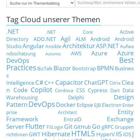
Tag Cloud unserer Themen
.NET
Active
.NET Core
Agil
ADO.NET
Android
Directory
ALM
Android
Architektur
Angular
ASP.NET
Studio
Ansible
Aufwa
Azure
Azure
AWS
ndsschätzung
Automic
Best
DevOps
Practices
Blazor
BPMN
Busines
Bootstrap
BizTalk
s
C#
Capacitor
ChatGPT
Clea
Intelligence
C++
Citrix
Copilot
n Code
Cypress
CSS
Data
Cordova
Dart
Design
Delphi
Warehousing
DevOps
Pattern
Docker
Eclipse
Electron
EJB
Enter
Entity
prise Architect
Framework
Exchange
EntraID
Flutter
Git
Go
Server
GitHub
gRPC
FSLogix
Gruppen
HTML5
Hibernate
IIS
J
GWT
HyperV
iOS
richtlinien