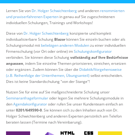
Über uns
Lernen Sie von
Dr. Holger Schwichtenberg
und anderen
renommierten
Suche
und praxiserfahrenen Experten
in genau auf Sie zugeschnittenen
individuellen Schulungen, Trainings und Workshops!
Diese von
Dr. Holger Schwichtenberg
konzipierte und komplett
individualisierbare Schulung
Blazor
können Sie einzeln buchen oder als
Schulungsmodul mit
beliebigen anderen Modulen
zu einer individuellen
Firmenschulung (vor Ort oder online) im
Schulungskonfigurator
verbinden. Sie können diese Schulung
vollständig auf Ihre Bedürfnisse
anpassen
, indem Sie einzelne Themen priorisieren, streichen, ersetzen
oder ergänzen. Zudem können Sie über die
Didaktik/Vorgehensweise
(z.B. Reihenfolge der Unterthemen, Übungsanteil)
selbst entscheiden.
Dies ist keine Standardschulung "von der Stange"!
Nutzen Sie für eine auf Sie maßgeschneiderte Schulung unser
Seminaranfrageformular
oder legen Sie mehrere Schulungsmodule in
den
Agendakonfigurator
oder rufen Sie unser Kundenteam einfach an
unter
0201/649590-0
. Sie können sich zu den Inhalten auch von Dr.
Holger Schwichtenberg und anderen Experten persönlich am Telefon
beraten lassen (Termine nach Vereinbarung).