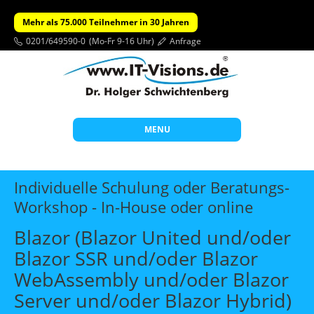
Mehr als 75.000 Teilnehmer in 30 Jahren
0201/649590-0
(Mo-Fr 9-16 Uhr)
Anfrage
MENU
Start
Individuelle Schulung oder Beratungs-
Themen
Workshop - In-House oder online
Beratung
Blazor (Blazor United und/oder
Individuelle Schulungen
Blazor SSR und/oder Blazor
WebAssembly und/oder Blazor
Offene Seminare
Server und/oder Blazor Hybrid)
Wissen