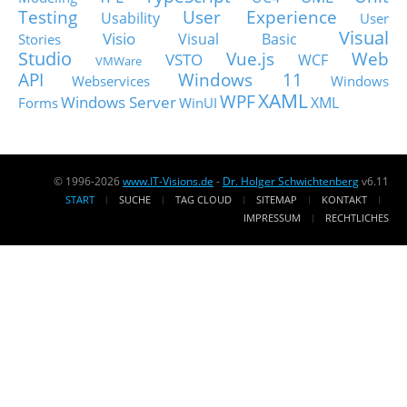
Testing
User Experience
Usability
User
Visual
Visio
Visual Basic
Stories
Studio
Vue.js
Web
VSTO
WCF
VMWare
API
Windows 11
Webservices
Windows
XAML
WPF
Windows Server
XML
Forms
WinUI
© 1996-2026
www.IT-Visions.de
-
Dr. Holger Schwichtenberg
v6.11
START
SUCHE
TAG CLOUD
SITEMAP
KONTAKT
IMPRESSUM
RECHTLICHES