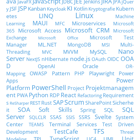
JavaScript
ava
JEE
JIRA
JDBC
Jenkins
JPA
JavaFX
jQuer
JSP
KI
JSF
Kanban
Kotlin
Kubern
y
Keycloak
Kryptografie
Linux
LINQ
etes
Machine
MAUI
Microservices
Learning
MFC
Microsoft
Microsoft CRM
Microsoft Access
365
Microsoft
Microsoft Test
Exchange
Microsoft Office
ML.NET
Manager
MongoDB
Multi-
MSI
Nano
MySQL
Threading
MVVM
MVC
Server
node.js
OOA
nHibernate
OIDC
NextJS
OAuth
D
Oracle
OpenAI
OR-
Pattern
Playwright
OWASP
PHP
Power
Mapping
Power
Apps
PowerShell
Platform
Projektmanagem
Project
ent
Python
React
PWA
RDP
Requirement
Refactoring
Scrum
SAP
Sicherhe
s
Rust
SharePoint
REST
ReSharper
SOA
SQL
Soft Skills
it
SQL
Spring
Server
Svelte
System
SSAS
SSRS
SQLCLR
SSIS
Center
Terminal Services
Test Driven
TEAMS
TFS
TestCafe
Development
Threat
TypeScript
Unit
TPL
UML
UC4
Modeling