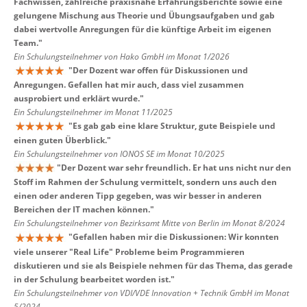
Fachwissen, zahlreiche praxisnahe Erfahrungsberichte sowie eine
gelungene Mischung aus Theorie und Übungsaufgaben und gab
dabei wertvolle Anregungen für die künftige Arbeit im eigenen
Team.
"
Ein Schulungsteilnehmer von Hako GmbH im Monat 1/2026
"
Der Dozent war offen für Diskussionen und
Anregungen. Gefallen hat mir auch, dass viel zusammen
ausprobiert und erklärt wurde.
"
Ein Schulungsteilnehmer im Monat 11/2025
"
Es gab gab eine klare Struktur, gute Beispiele und
einen guten Überblick.
"
Ein Schulungsteilnehmer von IONOS SE im Monat 10/2025
"
Der Dozent war sehr freundlich. Er hat uns nicht nur den
Stoff im Rahmen der Schulung vermittelt, sondern uns auch den
einen oder anderen Tipp gegeben, was wir besser in anderen
Bereichen der IT machen können.
"
Ein Schulungsteilnehmer von Bezirksamt Mitte von Berlin im Monat 8/2024
"
Gefallen haben mir die Diskussionen: Wir konnten
viele unserer "Real Life" Probleme beim Programmieren
diskutieren und sie als Beispiele nehmen für das Thema, das gerade
in der Schulung bearbeitet worden ist.
"
Ein Schulungsteilnehmer von VDI/VDE Innovation + Technik GmbH im Monat
5/2024