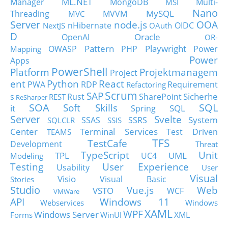
ML.NET
Manager
MongoDB
Multi-
MSI
Nano
MySQL
Threading
MVVM
MVC
Server
node.js
OOA
nHibernate
OIDC
NextJS
OAuth
D
Oracle
OpenAI
OR-
Pattern
Playwright
OWASP
PHP
Power
Mapping
Power
Apps
PowerShell
Platform
Projektmanagem
Project
ent
Python
React
PWA
RDP
Requirement
Refactoring
Scrum
SAP
Sicherhe
s
Rust
SharePoint
REST
ReSharper
SOA
SQL
Soft Skills
it
SQL
Spring
Server
Svelte
System
SSAS
SSRS
SQLCLR
SSIS
Center
Terminal Services
Test Driven
TEAMS
TFS
TestCafe
Development
Threat
TypeScript
Unit
TPL
UML
UC4
Modeling
Testing
User Experience
Usability
User
Visual
Visio
Visual Basic
Stories
Studio
Vue.js
Web
VSTO
WCF
VMWare
API
Windows 11
Webservices
Windows
XAML
WPF
Windows Server
XML
Forms
WinUI