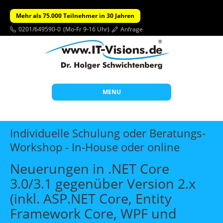
Mehr als 75.000 Teilnehmer in 30 Jahren
0201/649590-0
(Mo-Fr 9-16 Uhr)
Anfrage
MENU
Start
Individuelle Schulung oder Beratungs-
Themen
Workshop - In-House oder online
Beratung
Neuerungen in .NET Core
Individuelle Schulungen
3.0/3.1 gegenüber Version 2.x
(inkl. ASP.NET Core, Entity
Offene Seminare
Framework Core, WPF und
Wissen