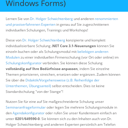
Windows Forms)
Über uns
Suche
Lernen Sie von
Dr. Holger Schwichtenberg
und anderen
renommierten
und praxiserfahrenen Experten
in genau auf Sie zugeschnittenen
individuellen Schulungen, Trainings und Workshops!
Diese von
Dr. Holger Schwichtenberg
konzipierte und komplett
individualisierbare Schulung
.NET Core 3.1-Neuerungen
können Sie
einzeln buchen oder als Schulungsmodul mit
beliebigen anderen
Modulen
zu einer individuellen Firmenschulung (vor Ort oder online) im
Schulungskonfigurator
verbinden. Sie können diese Schulung
vollständig auf Ihre Bedürfnisse anpassen
, indem Sie einzelne
Themen priorisieren, streichen, ersetzen oder ergänzen. Zudem können
Sie über die
Didaktik/Vorgehensweise (z.B. Reihenfolge der
Unterthemen, Übungsanteil)
selbst entscheiden. Dies ist keine
Standardschulung "von der Stange"!
Nutzen Sie für eine auf Sie maßgeschneiderte Schulung unser
Seminaranfrageformular
oder legen Sie mehrere Schulungsmodule in
den
Agendakonfigurator
oder rufen Sie unser Kundenteam einfach an
unter
0201/649590-0
. Sie können sich zu den Inhalten auch von Dr.
Holger Schwichtenberg und anderen Experten persönlich am Telefon