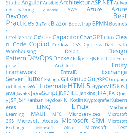
Architektur
Angular
ASP.NET
Studio
Ansible
Aufwa
Azure
Azure
AWS
ndsschätzung
Automic
Best
DevOps
Practices
Blazor
BPMN
Busines
Bootstrap
BizTalk
s
C#
Capacitor
ChatGPT
Clea
Intelligence
C++
Citrix
Copilot
n Code
Cypress
CSS
Data
Cordova
Dart
Design
Delphi
Warehousing
DevOps
Pattern
Docker
Eclipse
Electron
EJB
Enter
Entity
prise Architect
Framework
Exchange
EntraID
Flutter
Git
Go
Server
GitHub
gRPC
FSLogix
Gruppen
HTML5
Hibernate
IIS
J
GWT
HyperV
iOS
richtlinien
JavaScript
ava
JEE
JIRA
JDBC
Jenkins
JPA
JavaFX
jQuer
JSP
KI
JSF
Kanban
Kotlin
Kubern
y
Keycloak
Kryptografie
Linux
LINQ
etes
Machine
MAUI
Microservices
Learning
MFC
Microsoft
Microsoft CRM
Microsoft Access
365
Microsoft
Microsoft Test
Exchange
Microsoft Office