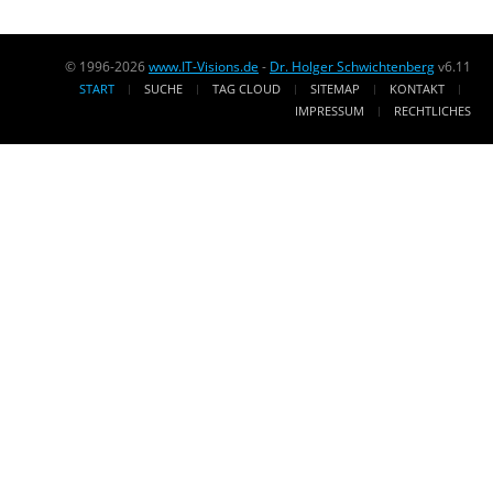
© 1996-2026
www.IT-Visions.de
-
Dr. Holger Schwichtenberg
v6.11
START
SUCHE
TAG CLOUD
SITEMAP
KONTAKT
IMPRESSUM
RECHTLICHES