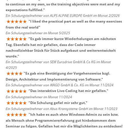
to continue on my own, so the training objectives were met and my
expectations fulfilled.
"
Ein Schulungsteilnehmer von ALPS ALPINE EUROPE GmbH im Monat 2/2026
"
I liked the practical part as well as the many exercises
from the real world
"
Ein Schulungsteilnehmer im Monat 5/2025
"
Es gab immer kurze Wiederholungen am nächsten
Tag. Ebenfalls hat mir gefallen, dass der Code immer
nachvollziehbar Stück für Stück aufgebaut und weiterentwickelt
wurde.
"
Ein Schulungsteilnehmer von SEW Eurodrive GmbH & Co KG im Monat
4/2025
"
Es gab eine Bestätigung der Vorgehensweise bzgl.
Design, Architektur und Implementierung von Software.
"
Ein Schulungsteilnehmer von WAGO GmbH & Co. KG im Monat 11/2024
"
Das interaktive Live-Coding hat mir gefallen.
"
Ein Schulungsteilnehmer im Monat 11/2024
"
Die Schulung gefiel mir sehr gut.
"
Ein Schulungsteilnehmer von Abus Kransysteme GmbH im Monat 11/2023
"
Ich habe es auch ohne Windows-Admin zu sein bzw.
als Mensch ohne Programmiererfahrung gut hinbekommen dem
Seminar zu folgen. Gefallen hat mir die Möglichkeiten zu entdecken!