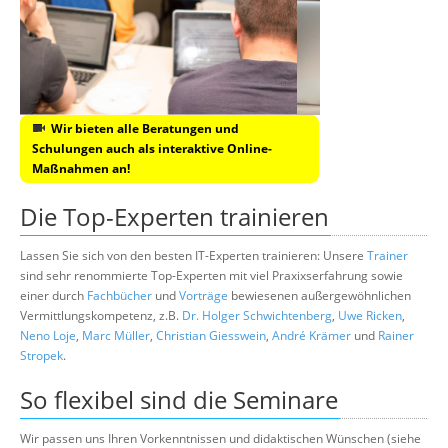
Wir bieten alle Beratungen und
Schulungen auch als interaktive Online-
Maßnahmen an!
Die Top-Experten trainieren
Lassen Sie sich von den besten IT-Experten trainieren: Unsere
Trainer
sind sehr renommierte Top-Experten mit viel Praxixserfahrung sowie
einer durch
Fachbücher
und
Vorträge
bewiesenen außergewöhnlichen
Vermittlungskompetenz, z.B.
Dr. Holger Schwichtenberg
,
Uwe Ricken
,
Neno Loje
,
Marc Müller
,
Christian Giesswein
,
André Krämer
und
Rainer
Stropek
.
So flexibel sind die Seminare
Wir passen uns Ihren Vorkenntnissen und didaktischen Wünschen (siehe