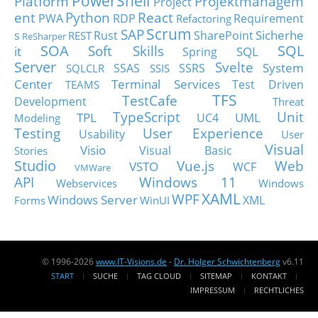
PowerShell
Platform
Projektmanagem
Project
ent
Python
React
PWA
RDP
Requirement
Refactoring
Scrum
SAP
Sicherhe
s
Rust
SharePoint
REST
ReSharper
SOA
SQL
Soft Skills
it
SQL
Spring
Server
Svelte
System
SSAS
SSRS
SQLCLR
SSIS
Center
Terminal Services
Test Driven
TEAMS
TFS
TestCafe
Development
Threat
TypeScript
Unit
TPL
UML
UC4
Modeling
Testing
User Experience
Usability
User
Visual
Visio
Visual Basic
Stories
Studio
Vue.js
Web
VSTO
WCF
VMWare
API
Windows 11
Webservices
Windows
XAML
WPF
Windows Server
XML
Forms
WinUI
© 1996-2026
www.IT-Visions.de
-
Dr. Holger Schwichtenberg
v6.11
START
SUCHE
TAG CLOUD
SITEMAP
KONTAKT
IMPRESSUM
RECHTLICHES