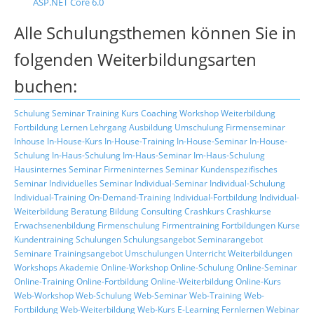
ASP.NET Core 6.0
Alle Schulungsthemen können Sie in
folgenden Weiterbildungsarten
buchen:
Schulung
Seminar
Training
Kurs
Coaching
Workshop
Weiterbildung
Fortbildung
Lernen
Lehrgang
Ausbildung
Umschulung
Firmenseminar
Inhouse
In-House-Kurs
In-House-Training
In-House-Seminar
In-House-
Schulung
In-Haus-Schulung
Im-Haus-Seminar
Im-Haus-Schulung
Hausinternes Seminar
Firmeninternes Seminar
Kundenspezifisches
Seminar
Individuelles Seminar
Individual-Seminar
Individual-Schulung
Individual-Training
On-Demand-Training
Individual-Fortbildung
Individual-
Weiterbildung
Beratung
Bildung
Consulting
Crashkurs
Crashkurse
Erwachsenenbildung
Firmenschulung
Firmentraining
Fortbildungen
Kurse
Kundentraining
Schulungen
Schulungsangebot
Seminarangebot
Seminare
Trainingsangebot
Umschulungen
Unterricht
Weiterbildungen
Workshops
Akademie
Online-Workshop
Online-Schulung
Online-Seminar
Online-Training
Online-Fortbildung
Online-Weiterbildung
Online-Kurs
Web-Workshop
Web-Schulung
Web-Seminar
Web-Training
Web-
Fortbildung
Web-Weiterbildung
Web-Kurs
E-Learning
Fernlernen
Webinar