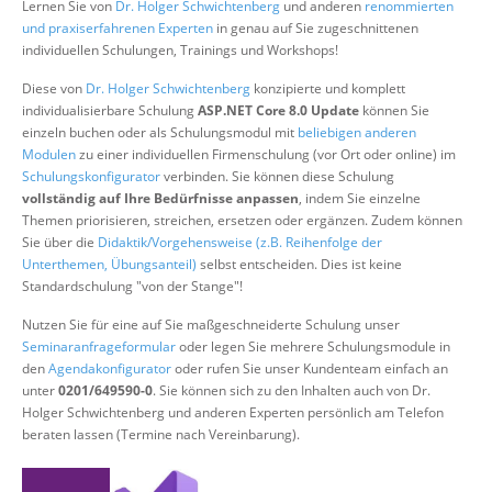
Lernen Sie von
Dr. Holger Schwichtenberg
und anderen
renommierten
Über uns
und praxiserfahrenen Experten
in genau auf Sie zugeschnittenen
individuellen Schulungen, Trainings und Workshops!
Suche
Diese von
Dr. Holger Schwichtenberg
konzipierte und komplett
individualisierbare Schulung
ASP.NET Core 8.0 Update
können Sie
einzeln buchen oder als Schulungsmodul mit
beliebigen anderen
Modulen
zu einer individuellen Firmenschulung (vor Ort oder online) im
Schulungskonfigurator
verbinden. Sie können diese Schulung
vollständig auf Ihre Bedürfnisse anpassen
, indem Sie einzelne
Themen priorisieren, streichen, ersetzen oder ergänzen. Zudem können
Sie über die
Didaktik/Vorgehensweise (z.B. Reihenfolge der
Unterthemen, Übungsanteil)
selbst entscheiden. Dies ist keine
Standardschulung "von der Stange"!
Nutzen Sie für eine auf Sie maßgeschneiderte Schulung unser
Seminaranfrageformular
oder legen Sie mehrere Schulungsmodule in
den
Agendakonfigurator
oder rufen Sie unser Kundenteam einfach an
unter
0201/649590-0
. Sie können sich zu den Inhalten auch von Dr.
Holger Schwichtenberg und anderen Experten persönlich am Telefon
beraten lassen (Termine nach Vereinbarung).