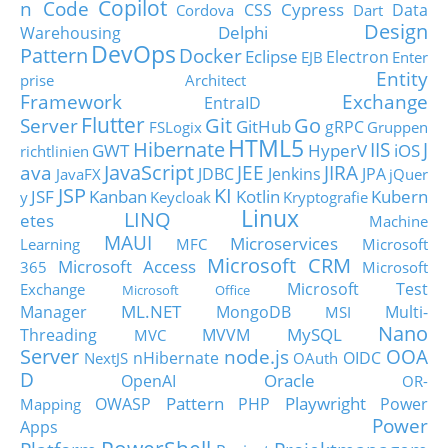
Copilot
n Code
Cypress
CSS
Data
Cordova
Dart
Design
Delphi
Warehousing
DevOps
Pattern
Docker
Eclipse
Electron
EJB
Enter
Entity
prise Architect
Framework
Exchange
EntraID
Flutter
Git
Go
Server
GitHub
gRPC
FSLogix
Gruppen
HTML5
Hibernate
IIS
J
GWT
HyperV
iOS
richtlinien
JavaScript
ava
JEE
JIRA
JDBC
Jenkins
JPA
JavaFX
jQuer
JSP
KI
JSF
Kanban
Kotlin
Kubern
y
Keycloak
Kryptografie
Linux
LINQ
etes
Machine
MAUI
Microservices
Learning
MFC
Microsoft
Microsoft CRM
Microsoft Access
365
Microsoft
Microsoft Test
Exchange
Microsoft Office
ML.NET
Manager
MongoDB
Multi-
MSI
Nano
MySQL
Threading
MVVM
MVC
Server
node.js
OOA
nHibernate
OIDC
NextJS
OAuth
D
Oracle
OpenAI
OR-
Pattern
Playwright
OWASP
PHP
Power
Mapping
Power
Apps