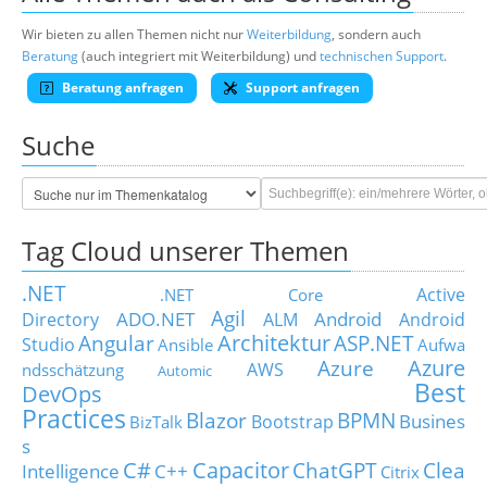
Wir bieten zu allen Themen nicht nur
Weiterbildung
, sondern auch
Beratung
(auch integriert mit Weiterbildung) und
technischen Support
.
Beratung anfragen
Support anfragen
Suche
Tag Cloud unserer Themen
.NET
Active
.NET Core
Agil
ADO.NET
Android
Directory
ALM
Android
Architektur
Angular
ASP.NET
Studio
Ansible
Aufwa
Azure
Azure
AWS
ndsschätzung
Automic
Best
DevOps
Practices
Blazor
BPMN
Busines
Bootstrap
BizTalk
s
C#
Capacitor
ChatGPT
Clea
Intelligence
C++
Citrix