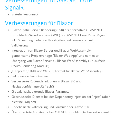
Verbesserungen für ASP.NET Core
SignalR
Stateful Reconnect
Verbesserungen für Blazor
Blazor Static-Server-Rendering (SSR) als Alternative zu ASP.NET
Core Model-View-Controler (MVC) und ASP.NET Core Razor Pages
inkl. Streaming, Enhanced Navigation und Formularen mit
Validierung
Integration von Blazor Server und Blazor WebAssembly:
gemeinsame Projektvorlage "Blazor Web App" und nahtloser
Übergang von Blazor Server zu Blazor WebAssembly zur Laufzeit
("Auto-Rendering-Modus")
JITerpreter, SIMD und WebCIL-Format für Blazor WebAssembly
Sektionen in Layoutseiten
Verbesserte Routendefinitionen in Blazor 8.0 und
NavigationManager.Refresh()
Globale kaskadierende Blazor-Parameter
Geschlüsselte Dienste bei der Dependency Injection bei [inject] (aber
nicht bei @inject)
Codebasierte Validierung und Formular bei Blazor SSR
Überarbeitete Architektur bei ASP.NET Core Identity: basiert nun auf