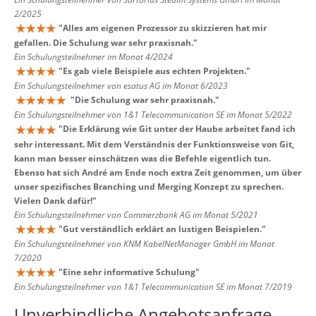
2/2025
"
Alles am eigenen Prozessor zu skizzieren hat mir
gefallen. Die Schulung war sehr praxisnah.
"
Ein Schulungsteilnehmer im Monat 4/2024
"
Es gab viele Beispiele aus echten Projekten.
"
Ein Schulungsteilnehmer von esatus AG im Monat 6/2023
"
Die Schulung war sehr praxisnah.
"
Ein Schulungsteilnehmer von 1&1 Telecommunication SE im Monat 5/2022
"
Die Erklärung wie Git unter der Haube arbeitet fand ich
sehr interessant. Mit dem Verständnis der Funktionsweise von Git,
kann man besser einschätzen was die Befehle eigentlich tun.
Ebenso hat sich André am Ende noch extra Zeit genommen, um über
unser spezifisches Branching und Merging Konzept zu sprechen.
Vielen Dank dafür!
"
Ein Schulungsteilnehmer von Commerzbank AG im Monat 5/2021
"
Gut verständlich erklärt an lustigen Beispielen.
"
Ein Schulungsteilnehmer von KNM KabelNetManager GmbH im Monat
7/2020
"
Eine sehr informative Schulung
"
Ein Schulungsteilnehmer von 1&1 Telecommunication SE im Monat 7/2019
Unverbindliche Angebotsanfrage