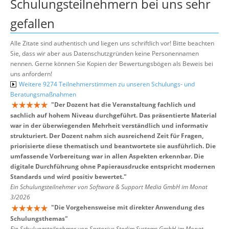
Schulungsteilnehmern bei uns sehr
gefallen
Alle Zitate sind authentisch und liegen uns schriftlich vor! Bitte beachten
Sie, dass wir aber aus Datenschutzgründen keine Personennamen
nennen. Gerne können Sie Kopien der Bewertungsbögen als Beweis bei
uns anfordern!
Weitere 9274 Teilnehmerstimmen zu unseren Schulungs- und
Beratungsmaßnahmen
"
Der Dozent hat die Veranstaltung fachlich und
sachlich auf hohem Niveau durchgeführt. Das präsentierte Material
war in der überwiegenden Mehrheit verständlich und informativ
strukturiert. Der Dozent nahm sich ausreichend Zeit für Fragen,
priorisierte diese thematisch und beantwortete sie ausführlich. Die
umfassende Vorbereitung war in allen Aspekten erkennbar. Die
digitale Durchführung ohne Papierausdrucke entspricht modernen
Standards und wird positiv bewertet.
"
Ein Schulungsteilnehmer von Software & Support Media GmbH im Monat
3/2026
"
Die Vorgehensweise mit direkter Anwendung des
Schulungsthemas
"
Ein Schulungsteilnehmer von Sartorius Stedim Systems GmbH im Monat