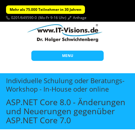
Mehr als 75.000 Teilnehmer in 30 Jahren
0201/649590-0
(Mo-Fr 9-16 Uhr)
Anfrage
MENU
Start
Individuelle Schulung oder Beratungs-
Themen
Workshop - In-House oder online
Beratung
ASP.NET Core 8.0 - Änderungen
Individuelle Schulungen
und Neuerungen gegenüber
ASP.NET Core 7.0
Offene Seminare
Wissen