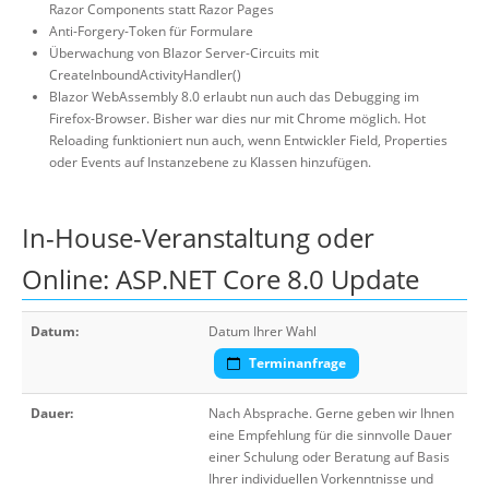
Razor Components statt Razor Pages
Anti-Forgery-Token für Formulare
Überwachung von Blazor Server-Circuits mit
CreateInboundActivityHandler()
Blazor WebAssembly 8.0 erlaubt nun auch das Debugging im
Firefox-Browser. Bisher war dies nur mit Chrome möglich. Hot
Reloading funktioniert nun auch, wenn Entwickler Field, Properties
oder Events auf Instanzebene zu Klassen hinzufügen.
In-House-Veranstaltung oder
Online: ASP.NET Core 8.0 Update
Datum:
Datum Ihrer Wahl
Terminanfrage
Dauer:
Nach Absprache. Gerne geben wir Ihnen
eine Empfehlung für die sinnvolle Dauer
einer Schulung oder Beratung auf Basis
Ihrer individuellen Vorkenntnisse und