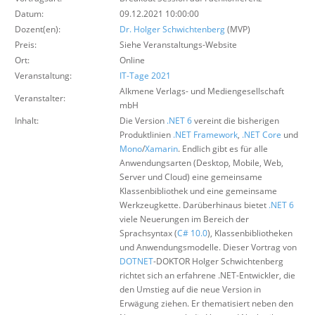
Über uns
Datum:
09.12.2021 10:00:00
Dozent(en):
Dr. Holger Schwichtenberg
(MVP)
Suche
Preis:
Siehe Veranstaltungs-Website
Ort:
Online
Veranstaltung:
IT-Tage 2021
Alkmene Verlags- und Mediengesellschaft
Veranstalter:
mbH
Inhalt:
Die Version
.NET 6
vereint die bisherigen
Produktlinien
.NET Framework
,
.NET Core
und
Mono
/
Xamarin
. Endlich gibt es für alle
Anwendungsarten (Desktop, Mobile, Web,
Server und Cloud) eine gemeinsame
Klassenbibliothek und eine gemeinsame
Werkzeugkette. Darüberhinaus bietet
.NET 6
viele Neuerungen im Bereich der
Sprachsyntax (
C# 10.0
), Klassenbibliotheken
und Anwendungsmodelle. Dieser Vortrag von
DOTNET
-DOKTOR Holger Schwichtenberg
richtet sich an erfahrene .NET-Entwickler, die
den Umstieg auf die neue Version in
Erwägung ziehen. Er thematisiert neben den