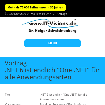
Mehr als 75.000 Teilnehmer in 30 Jahren
0201/649590-0
(Mo-Fr 9-16 Uhr)
Anfrage
MENU
Start
Vortrag
Themen
.NET 6 ist endlich "One .NET" für
alle Anwendungsarten
Beratung
Individuelle Schulungen
Offene Seminare
Titel:
.NET 6 ist endlich "One .NET" für alle
Anwendungsarten
Wissen
Vortragsart:
Breakout Session auf Fachkonferenz