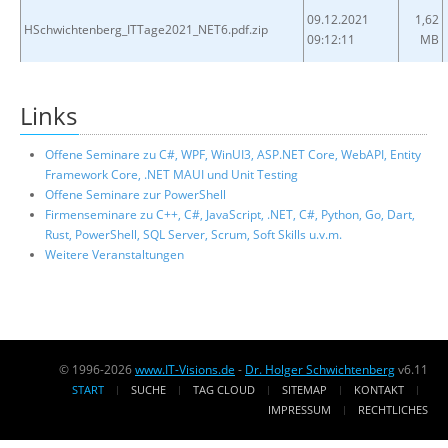
09.12.2021
1,62
HSchwichtenberg_ITTage2021_NET6.pdf.zip
09:12:11
MB
Links
Offene Seminare zu C#, WPF, WinUI3, ASP.NET Core, WebAPI, Entity
Framework Core, .NET MAUI und Unit Testing
Offene Seminare zur PowerShell
Firmenseminare zu C++, C#, JavaScript, .NET, C#, Python, Go, Dart,
Rust, PowerShell, SQL Server, Scrum, Soft Skills u.v.m.
Weitere Veranstaltungen
© 1996-2026
www.IT-Visions.de
-
Dr. Holger Schwichtenberg
v6.11
START
SUCHE
TAG CLOUD
SITEMAP
KONTAKT
IMPRESSUM
RECHTLICHES