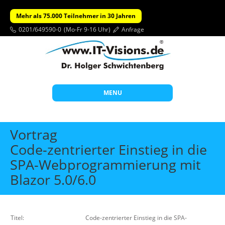
Mehr als 75.000 Teilnehmer in 30 Jahren
0201/649590-0
(Mo-Fr 9-16 Uhr)
Anfrage
MENU
Start
Vortrag
Themen
Code-zentrierter Einstieg in die
SPA-Webprogrammierung mit
Beratung
Blazor 5.0/6.0
Individuelle Schulungen
Offene Seminare
Wissen
Titel:
Code-zentrierter Einstieg in die SPA-