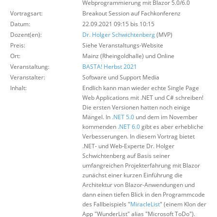
Webprogrammierung mit Blazor 5.0/6.0
Über uns
Vortragsart:
Breakout Session auf Fachkonferenz
Datum:
Suche
22.09.2021 09:15 bis 10:15
Dozent(en):
Dr. Holger Schwichtenberg
(MVP)
Preis:
Siehe Veranstaltungs-Website
Ort:
Mainz (Rheingoldhalle) und Online
Veranstaltung:
BASTA! Herbst 2021
Veranstalter:
Software und Support Media
Inhalt:
Endlich kann man wieder echte Single Page
Web Applications mit .NET und C# schreiben!
Die ersten Versionen hatten noch einige
Mängel. In
.NET 5.0
und dem im November
kommenden
.NET 6.0
gibt es aber erhebliche
Verbesserungen. In diesem Vortrag bietet
.NET- und Web-Experte Dr. Holger
Schwichtenberg auf Basis seiner
umfangreichen Projekterfahrung mit Blazor
zunächst einer kurzen Einführung die
Architektur von Blazor-Anwendungen und
dann einen tiefen Blick in den Programmcode
des Fallbeispiels "
MiracleList
" (einem Klon der
App "WunderList" alias "Microsoft ToDo").