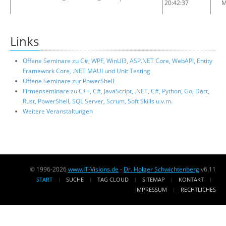
20:42:37
Links
Offene Seminare zu C#, WPF, WinUI3, ASP.NET Core, WebAPI, Entity
Framework Core, .NET MAUI und Unit Testing
Offene Seminare zur PowerShell
Firmenseminare zu C++, C#, JavaScript, .NET, C#, Python, Go, Dart,
Rust, PowerShell, SQL Server, Scrum, Soft Skills u.v.m.
Weitere Veranstaltungen
© 1996-2026
www.IT-Visions.de
-
Dr. Holger Schwichtenberg
v6.11
START
SUCHE
TAG CLOUD
SITEMAP
KONTAKT
IMPRESSUM
RECHTLICHES