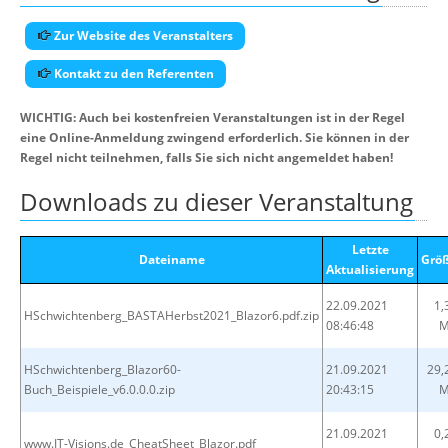
Zur Website des Veranstalters
Kontakt zu den Referenten
WICHTIG: Auch bei kostenfreien Veranstaltungen ist in der Regel
eine Online-Anmeldung zwingend erforderlich. Sie können in der
Regel nicht teilnehmen, falls Sie sich nicht angemeldet haben!
Downloads zu dieser Veranstaltung
Letzte
Dateiname
Grö
Aktualisierung
22.09.2021
1,
HSchwichtenberg_BASTAHerbst2021_Blazor6.pdf.zip
08:46:48
HSchwichtenberg_Blazor60-
21.09.2021
29,
Buch_Beispiele_v6.0.0.0.zip
20:43:15
21.09.2021
0,
www.IT-Visions.de_CheatSheet_Blazor.pdf