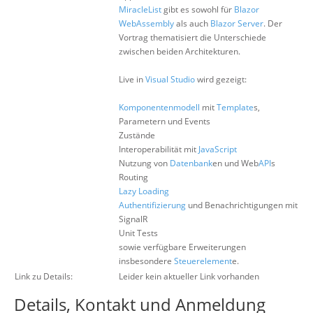
MiracleList
gibt es sowohl für
Blazor
WebAssembly
als auch
Blazor Server
. Der
Vortrag thematisiert die Unterschiede
zwischen beiden Architekturen.
Live in
Visual Studio
wird gezeigt:
Komponentenmodell
mit
Template
s,
Parametern und Events
Zustände
Interoperabilität mit
JavaScript
Nutzung von
Datenbank
en und Web
API
s
Routing
Lazy Loading
Authentifizierung
und Benachrichtigungen mit
SignalR
Unit Tests
sowie verfügbare Erweiterungen
insbesondere
Steuerelement
e.
Link zu Details:
Leider kein aktueller Link vorhanden
Details, Kontakt und Anmeldung