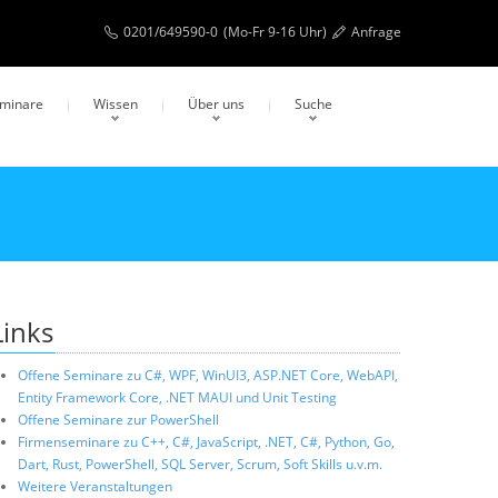
0201/649590-0
(Mo-Fr 9-16 Uhr)
Anfrage
eminare
Wissen
Über uns
Suche
Links
Offene Seminare zu C#, WPF, WinUI3, ASP.NET Core, WebAPI,
Entity Framework Core, .NET MAUI und Unit Testing
Offene Seminare zur PowerShell
Firmenseminare zu C++, C#, JavaScript, .NET, C#, Python, Go,
Dart, Rust, PowerShell, SQL Server, Scrum, Soft Skills u.v.m.
Weitere Veranstaltungen