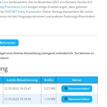
k Core
kontinuierlich. Die im November 2021 erschienene Version 6.0
tity Framework Core
bringen einige Erweiterungen, dazu gehören
sche
ADO.NET Entity Framework
. Dieser Vortrag thematisiert die neuen
rmance mit den Vorgängerversionen und anderen Datenzugriffstechniken.
 Referenten
Regel eine Online-Anmeldung zwingend erforderlich. Sie können in
haben!
ung
Letzte Aktualisierung
Größe
Aktion
12.10.2022 18:23:47
5,27 MB
Herunterladen
12.10.2022 18:18:40
1,19 MB
Herunterladen