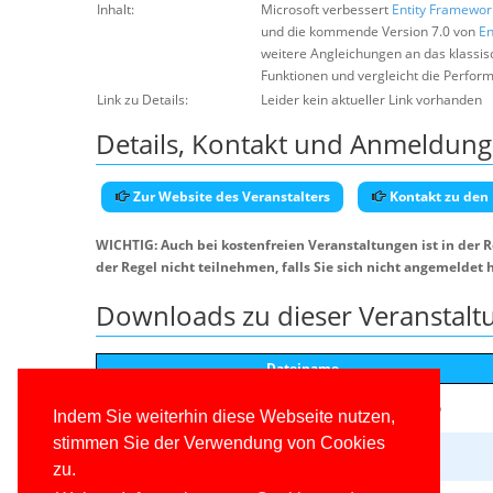
Inhalt:
Microsoft verbessert
Entity Framewor
und die kommende Version 7.0 von
En
weitere Angleichungen an das klassi
Funktionen und vergleicht die Perfo
Link zu Details:
Leider kein aktueller Link vorhanden
Details, Kontakt und Anmeldung
Zur Website des Veranstalters
Kontakt zu den
WICHTIG: Auch bei kostenfreien Veranstaltungen ist in der 
der Regel nicht teilnehmen, falls Sie sich nicht angemeldet 
Downloads zu dieser Veranstalt
Dateiname
HSchwichtenberg_EFCore70_Buch_Beispiele_v11.0.0.zip
Indem Sie weiterhin diese Webseite nutzen,
stimmen Sie der Verwendung von Cookies
HSchwichtenberg_EFCore_v6undv7_News.pdf.zip
zu.