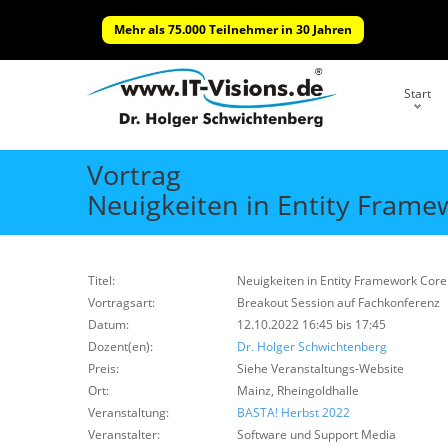
Mehr als 75.000 Teilnehmer in 30 Jahren
Start
Vortrag
Neuigkeiten in Entity Frame
Titel:
Neuigkeiten in Entity Framework Core
Vortragsart:
Breakout Session auf Fachkonferenz
Datum:
12.10.2022 16:45 bis 17:45
Dozent(en):
Dr. Holger Schwichtenberg
Preis:
Siehe Veranstaltungs-Website
Ort:
Mainz, Rheingoldhalle
Veranstaltung:
BASTA! Herbst 2022
Veranstalter:
Software und Support Media