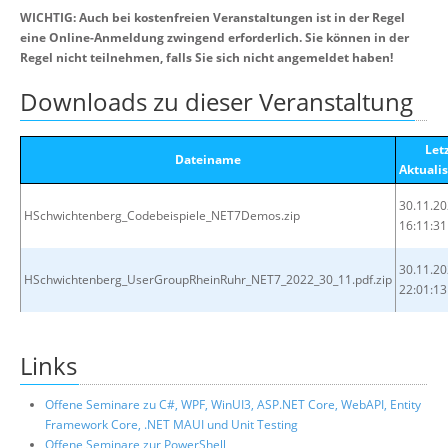
WICHTIG: Auch bei kostenfreien Veranstaltungen ist in der Regel
eine Online-Anmeldung zwingend erforderlich. Sie können in der
Regel nicht teilnehmen, falls Sie sich nicht angemeldet haben!
Downloads zu dieser Veranstaltung
Let
Dateiname
Aktuali
30.11.2
HSchwichtenberg_Codebeispiele_NET7Demos.zip
16:11:31
30.11.2
HSchwichtenberg_UserGroupRheinRuhr_NET7_2022_30_11.pdf.zip
22:01:13
Links
Offene Seminare zu C#, WPF, WinUI3, ASP.NET Core, WebAPI, Entity
Framework Core, .NET MAUI und Unit Testing
Offene Seminare zur PowerShell