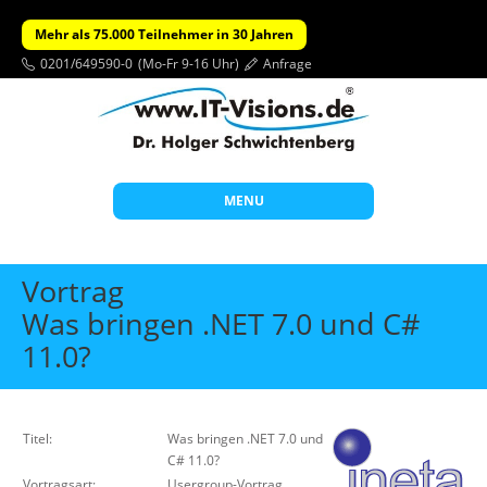
Mehr als 75.000 Teilnehmer in 30 Jahren
0201/649590-0
(Mo-Fr 9-16 Uhr)
Anfrage
MENU
Start
Vortrag
Themen
Was bringen .NET 7.0 und C#
11.0?
Beratung
Individuelle Schulungen
Offene Seminare
Titel:
Was bringen .NET 7.0 und
C# 11.0?
Wissen
Vortragsart:
Usergroup-Vortrag