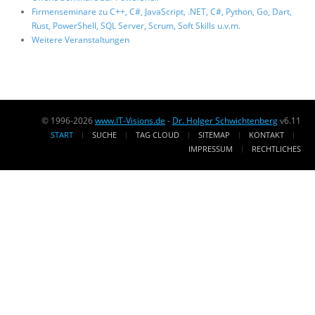
Firmenseminare zu C++, C#, JavaScript, .NET, C#, Python, Go, Dart,
Rust, PowerShell, SQL Server, Scrum, Soft Skills u.v.m.
Weitere Veranstaltungen
© 1996-2026
www.IT-Visions.de
-
Dr. Holger Schwichtenberg
v6.11
START
SUCHE
TAG CLOUD
SITEMAP
KONTAKT
IMPRESSUM
RECHTLICHES