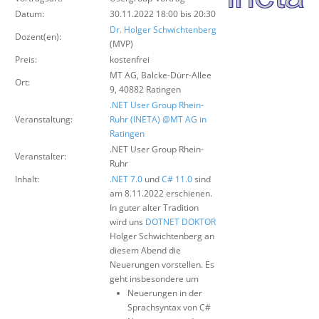
Über uns
Datum:
30.11.2022 18:00 bis 20:30
Dr. Holger Schwichtenberg
Suche
Dozent(en):
(MVP)
Preis:
kostenfrei
MT AG, Balcke-Dürr-Allee
Ort:
9, 40882 Ratingen
.NET User Group Rhein-
Veranstaltung:
Ruhr (INETA) @MT AG in
Ratingen
.NET User Group Rhein-
Veranstalter:
Ruhr
Inhalt:
.NET 7.0
und
C# 11.0
sind
am 8.11.2022 erschienen.
In guter alter Tradition
wird uns
DOTNET DOKTOR
Holger Schwichtenberg an
diesem Abend die
Neuerungen vorstellen. Es
geht insbesondere um
Neuerungen in der
Sprachsyntax von C#